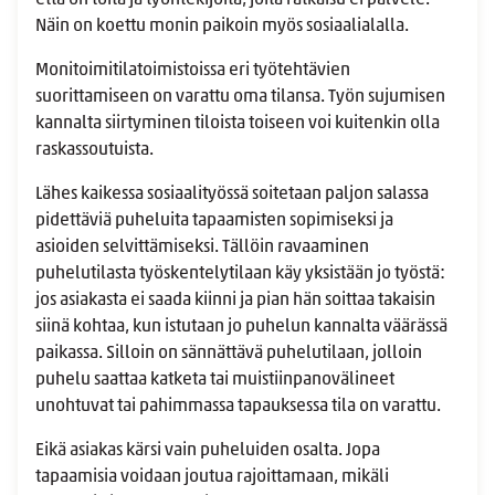
että on töitä ja työntekijöitä, joita ratkaisu ei palvele.
Näin on koettu monin paikoin myös sosiaalialalla.
Monitoimitilatoimistoissa eri työtehtävien
suorittamiseen on varattu oma tilansa. Työn sujumisen
kannalta siirtyminen tiloista toiseen voi kuitenkin olla
raskassoutuista.
Lähes kaikessa sosiaalityössä soitetaan paljon salassa
pidettäviä puheluita tapaamisten sopimiseksi ja
asioiden selvittämiseksi. Tällöin ravaaminen
puhelutilasta työskentelytilaan käy yksistään jo työstä:
jos asiakasta ei saada kiinni ja pian hän soittaa takaisin
siinä kohtaa, kun istutaan jo puhelun kannalta väärässä
paikassa. Silloin on sännättävä puhelutilaan, jolloin
puhelu saattaa katketa tai muistiinpanovälineet
unohtuvat tai pahimmassa tapauksessa tila on varattu.
Eikä asiakas kärsi vain puheluiden osalta. Jopa
tapaamisia voidaan joutua rajoittamaan, mikäli