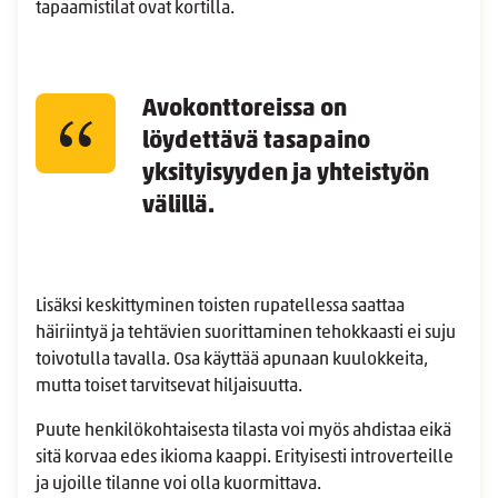
tapaamistilat ovat kortilla.
Avokonttoreissa on
löydettävä tasapaino
yksityisyyden ja yhteistyön
välillä.
Lisäksi keskittyminen toisten rupatellessa saattaa
häiriintyä ja tehtävien suorittaminen tehokkaasti ei suju
toivotulla tavalla. Osa käyttää apunaan kuulokkeita,
mutta toiset tarvitsevat hiljaisuutta.
Puute henkilökohtaisesta tilasta voi myös ahdistaa eikä
sitä korvaa edes ikioma kaappi. Erityisesti introverteille
ja ujoille tilanne voi olla kuormittava.