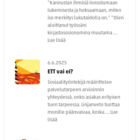
”Kannustan ihmisiä innostumaan
lukemisesta ja hoksaamaan, miten
iso merkitys lukutaidolla on.” ”Olen
aloittanut työssäni
kirjastososionomina muutama …
Lue lisää
6.6.2025
ETT vai ei?
Sosiaalityöntekijä määrittelee
palvelutarpeen arvioinnin
yhteydessä, onko asiakas erityisen
tuen tarpeessa. Linjanveto tuottaa
monille päänvaivaa, koska …
Lue
lisää