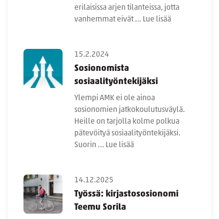
erilaisissa arjen tilanteissa, jotta
vanhemmat eivät …
Lue lisää
15.2.2024
Sosionomista
sosiaalityöntekijäksi
Ylempi AMK ei ole ainoa
sosionomien jatkokoulutusväylä.
Heille on tarjolla kolme polkua
pätevöityä sosiaalityöntekijäksi.
Suorin …
Lue lisää
14.12.2025
Työssä: kirjastososionomi
Teemu Sorila