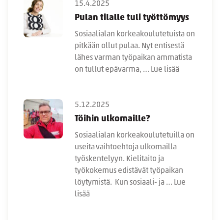
15.4.2025
Pulan tilalle tuli työttömyys
Sosiaalialan korkeakoulutetuista on
pitkään ollut pulaa. Nyt entisestä
lähes varman työpaikan ammatista
on tullut epävarma, …
Lue lisää
5.12.2025
Töihin ulkomaille?
Sosiaalialan korkeakoulutetuilla on
useita vaihtoehtoja ulkomailla
työskentelyyn. Kielitaito ja
työkokemus edistävät työpaikan
löytymistä. Kun sosiaali- ja …
Lue
lisää