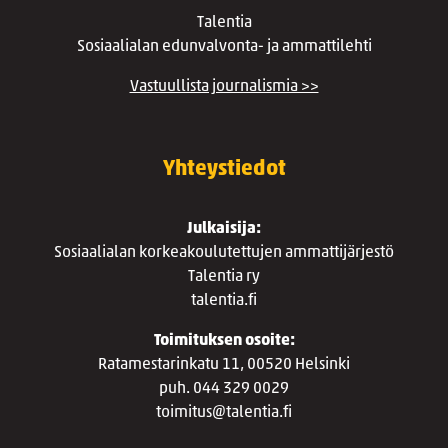
Talentia
Sosiaalialan edunvalvonta- ja ammattilehti
Vastuullista journalismia >>
Yhteystiedot
Julkaisija:
Sosiaalialan korkeakoulutettujen ammattijärjestö
Talentia ry
talentia.fi
Toimituksen osoite:
Ratamestarinkatu 11, 00520 Helsinki
puh. 044 329 0029
toimitus@talentia.fi