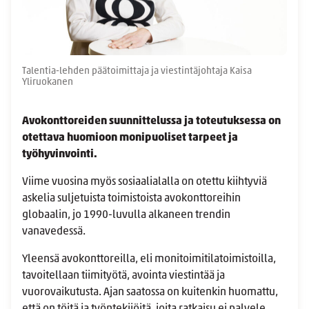
Talentia-lehden päätoimittaja ja viestintäjohtaja Kaisa
Yliruokanen
Avokonttoreiden suunnittelussa ja toteutuksessa on
otettava huomioon monipuoliset tarpeet ja
työhyvinvointi.
Viime vuosina myös sosiaalialalla on otettu kiihtyviä
askelia suljetuista toimistoista avokonttoreihin
globaalin, jo 1990-luvulla alkaneen trendin
vanavedessä.
Yleensä avokonttoreilla, eli monitoimitilatoimistoilla,
tavoitellaan tiimityötä, avointa viestintää ja
vuorovaikutusta. Ajan saatossa on kuitenkin huomattu,