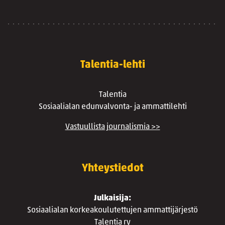
Talentia-lehti
Talentia
Sosiaalialan edunvalvonta- ja ammattilehti
Vastuullista journalismia >>
Yhteystiedot
Julkaisija:
Sosiaalialan korkeakoulutettujen ammattijärjestö
Talentia ry