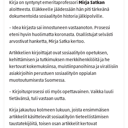
Kirja on syntynyt emeritaprofessori
Mirja Satkan
aloitteesta. Eläkkeelle jäädessään hän piti tärkeänä
dokumentoida sosiaalityön historia jälkipolville.
– Idea kirjasta sai innostuneen vastaanoton. Prosessi
eteni hyvin huolimatta koronasta. Osallistujat selvästi
arvostivat hanketta, Mirja Satka kertoo.
Artikkelien kirjoittajat ovat sosiaalityön opetuksen,
kehittämisen ja tutkimuksen merkkihenkilöitä ja he
kertovat kokemuksiinsa, muistiinpanoihinsa ja virallisiin
asiakirjoihin perustuen sosiaalityön oppialan
muotoutumisesta Suomessa.
– Kirjoitusprosessi oli myös opettavainen. Vaikka luuli
tietävänsä, tuli vastaan uutta.
Kirja jakautuu kolmeen lukuun, joista ensimmäisen
artikkelit käsittelevät sosiaalityön tieteellistämisen
taustatekijöitä, toisen osan artikkelit kertovat