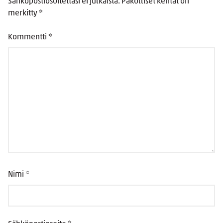
Sähköpostiosoitettasi ei julkaista.
Pakolliset kentät on
merkitty
*
Kommentti
*
Nimi
*