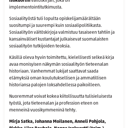
Isokuortin
väitöskirjan, joka on
implementointitutkimusta.
Sosiaalityöstä tuli lopulta opiskelijamäärältään
suositumpi ja suurempi kuin sosiaalipolitiikasta.
Sosiaalityön väitöskirjoja valmistuu tasaiseen tahtiin ja
kansainväliset kustantajat julkaisevat suomalaisten
sosiaalityön tutkijoiden teoksia.
Käsillä oleva hyvin toimitettu, kielellisesti selkeä kirja
avaa monisyisen näkymän sosiaalityön tieteenalan
historiaan. Vanhemmat lukijat saattavat saada
elämyksiä oman koulutuksellisen ja ammatillisen
historiansa palojen loksahdellessa paikoilleen.
Nuoremmat voivat kokea kiitollisuutta tulisieluisesta
työstä, jota tieteenalan ja profession eteen on
menneinä vuosikymmeninä tehty.
Mirja Satka, Johanna Moilanen, Anneli Pohjola,