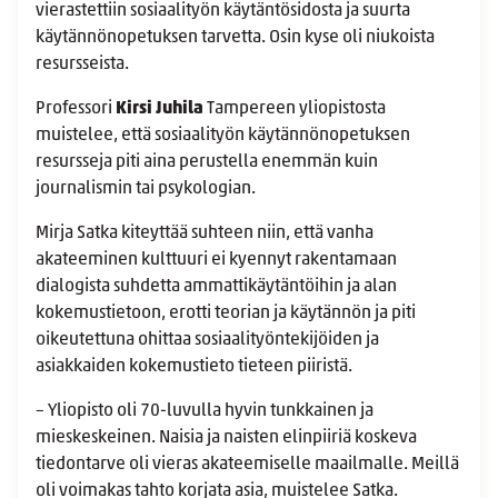
vierastettiin sosiaalityön käytäntösidosta ja suurta
käytännönopetuksen tarvetta. Osin kyse oli niukoista
resursseista.
Professori
Kirsi Juhila
Tampereen yliopistosta
muistelee, että sosiaalityön käytännönopetuksen
resursseja piti aina perustella enemmän kuin
journalismin tai psykologian.
Mirja Satka kiteyttää suhteen niin, että vanha
akateeminen kulttuuri ei kyennyt rakentamaan
dialogista suhdetta ammattikäytäntöihin ja alan
kokemustietoon, erotti teorian ja käytännön ja piti
oikeutettuna ohittaa sosiaalityöntekijöiden ja
asiakkaiden kokemustieto tieteen piiristä.
– Yliopisto oli 70-luvulla hyvin tunkkainen ja
mieskeskeinen. Naisia ja naisten elinpiiriä koskeva
tiedontarve oli vieras akateemiselle maailmalle. Meillä
oli voimakas tahto korjata asia, muistelee Satka.