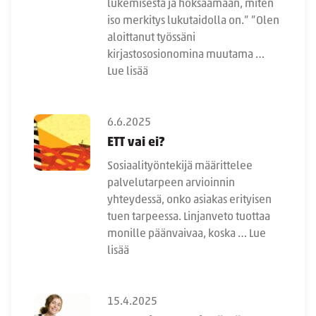
lukemisesta ja hoksaamaan, miten
iso merkitys lukutaidolla on.” ”Olen
aloittanut työssäni
kirjastososionomina muutama …
Lue lisää
6.6.2025
ETT vai ei?
Sosiaalityöntekijä määrittelee
palvelutarpeen arvioinnin
yhteydessä, onko asiakas erityisen
tuen tarpeessa. Linjanveto tuottaa
monille päänvaivaa, koska …
Lue
lisää
15.4.2025