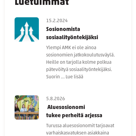
Luetuimmat
15.2.2024
Sosionomista
sosiaalityöntekijäksi
Ylempi AMK ei ole ainoa
sosionomien jatkokoulutusväylä.
Heille on tarjolla kolme polkua
pätevöityä sosiaalityöntekijäksi.
Suorin …
Lue lisää
5.8.2026
Aluesosionomi
tukee perheitä arjessa
Turussa aluesosionomit tarjoavat
varhaiskasvatuksen asiakkaina