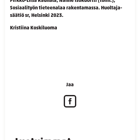
Pirkko-Liisa Rauhala, Nanne Isokuortti (toim.),
Sosiaalityön tieteenalaa rakentamassa. Huoltaja-
säätiö sr, Helsinki 2023.
Kristiina Koskiluoma
Jaa