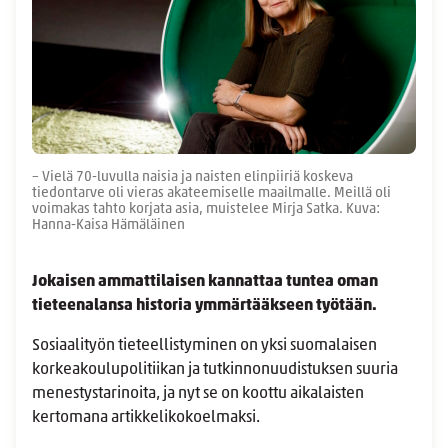
– Vielä 70-luvulla naisia ja naisten elinpiiriä koskeva
tiedontarve oli vieras akateemiselle maailmalle. Meillä oli
voimakas tahto korjata asia, muistelee Mirja Satka. Kuva:
Hanna-Kaisa Hämäläinen
Jokaisen ammattilaisen kannattaa tuntea oman
tieteenalansa historia ymmärtääkseen työtään.
Sosiaalityön tieteellistyminen on yksi suomalaisen
korkeakoulupolitiikan ja tutkinnonuudistuksen suuria
menestystarinoita, ja nyt se on koottu aikalaisten
kertomana artikkelikokoelmaksi.