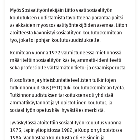
Myös Sosiaalityöntekijäin Liitto vaati sosiaalityön
koulutuksen uudistamista tavoitteena parantaa paitsi
asiakkaiden myös sosiaalityöntekijöiden asemaa. Liiton
aloitteesta käynnistyi sosiaalityön koulutuskomitean
työ, joka loi pohjan koulutusuudistukselle.
Komitean vuonna 1972 valmistuneessa mietinnössä
määriteltiin sosiaalityön käsite, ammatti-identiteetti
sekä professiolle välttämätön tieto- ja osaamisperusta.
Filosofisten ja yhteiskuntatieteellisten tutkintojen
tutkinnonuudistus (FYTT) tuki koulutuskomitean työtä.
Tutkinnonuudistuksen tarkoituksena oli yhdistää
ammattikäytännöt ja yliopistollinen koulutus, ja
sosiaalityön opetus kävi hyvästä esimerkistä.
Jyväskylässä aloitettiin sosiaalityön koulutus vuonna
1975, Lapin yliopistossa 1982 ja Kuopion yliopistossa
1984. Vanhastaan koulutusta oli Helsingin ja