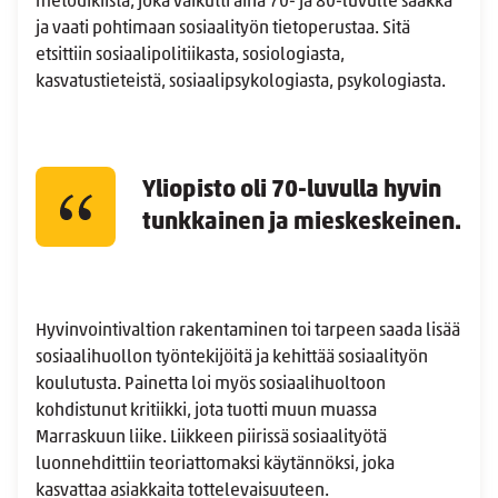
metodikiista, joka vaikutti aina 70- ja 80-luvulle saakka
ja vaati pohtimaan sosiaalityön tietoperustaa. Sitä
etsittiin sosiaalipolitiikasta, sosiologiasta,
kasvatustieteistä, sosiaalipsykologiasta, psykologiasta.
Yliopisto oli 70-luvulla hyvin
tunkkainen ja mieskeskeinen.
Hyvinvointivaltion rakentaminen toi tarpeen saada lisää
sosiaalihuollon työntekijöitä ja kehittää sosiaalityön
koulutusta. Painetta loi myös sosiaalihuoltoon
kohdistunut kritiikki, jota tuotti muun muassa
Marraskuun liike. Liikkeen piirissä sosiaalityötä
luonnehdittiin teoriattomaksi käytännöksi, joka
kasvattaa asiakkaita tottelevaisuuteen.