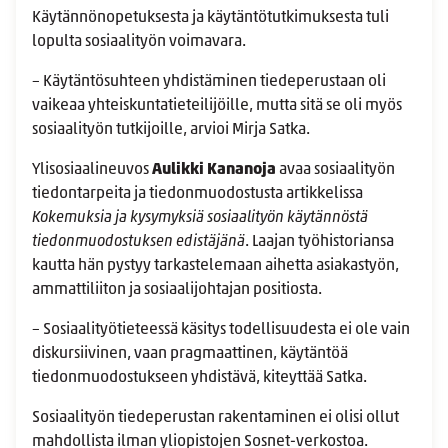
Käytännönopetuksesta ja käytäntötutkimuksesta tuli
lopulta sosiaalityön voimavara.
– Käytäntösuhteen yhdistäminen tiedeperustaan oli
vaikeaa yhteiskuntatieteilijöille, mutta sitä se oli myös
sosiaalityön tutkijoille, arvioi Mirja Satka.
Ylisosiaalineuvos
Aulikki Kananoja
avaa sosiaalityön
tiedontarpeita ja tiedonmuodostusta artikkelissa
Kokemuksia ja kysymyksiä sosiaalityön käytännöstä
tiedonmuodostuksen edistäjänä
. Laajan työhistoriansa
kautta hän pystyy tarkastelemaan aihetta asiakastyön,
ammattiliiton ja sosiaalijohtajan positiosta.
– Sosiaalityötieteessä käsitys todellisuudesta ei ole vain
diskursiivinen, vaan pragmaattinen, käytäntöä
tiedonmuodostukseen yhdistävä, kiteyttää Satka.
Sosiaalityön tiedeperustan rakentaminen ei olisi ollut
mahdollista ilman yliopistojen Sosnet-verkostoa.