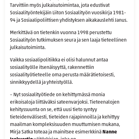
Tarvittiin myös julkaisutoimintaa, jota edustivat
Sosiaalityöntekijäin Liiton Sosiaalityön vuosikirja 1981-
94 ja Sosiaalipoliittisen yhdistyksen aikakauslehti Janus.
Merkittävä on tietenkin vuonna 1998 perustettu
Sosiaalityön tutkimuksen seura ja sen laaja tieteellinen
julkaisutoiminta.
Vaikka sosiaalipolitiikka ei olisi halunnut antaa
sosiaalityölle itsenäisyyttä, rakennettiin
sosiaalityötieteelle oma perusta määrätietoisesti,
sinnikkyydellä ja yhteistyöllä.
– Nyt sosiaalityötiede on kehittymässä monia
erikoisaloja liittäväksi sateenvarjoksi. Tieteenalojen
kehityssuunta on se, että uusi tieto syntyy
tieteidenvälisesti, tieteiden rajapinnoilla ja kehittyy
maailman kompleksisuuden muuttumisen mukana,
Mirja Satka toteaa ja mainitsee esimerkkinä
Nanne