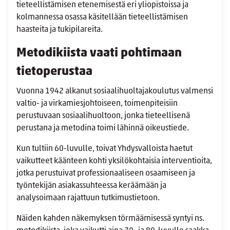
tieteellistämisen etenemisestä eri yliopistoissa ja
kolmannessa osassa käsitellään tieteellistämisen
haasteita ja tukipilareita.
Metodikiista vaati pohtimaan
tietoperustaa
Vuonna 1942 alkanut sosiaalihuoltajakoulutus valmensi
valtio- ja virkamiesjohtoiseen, toimenpiteisiin
perustuvaan sosiaalihuoltoon, jonka tieteellisenä
perustana ja metodina toimi lähinnä oikeustiede.
Kun tultiin 60-luvulle, toivat Yhdysvalloista haetut
vaikutteet käänteen kohti yksilökohtaisia interventioita,
jotka perustuivat professionaaliseen osaamiseen ja
työntekijän asiakassuhteessa keräämään ja
analysoimaan rajattuun tutkimustietoon.
Näiden kahden näkemyksen törmäämisessä syntyi ns.