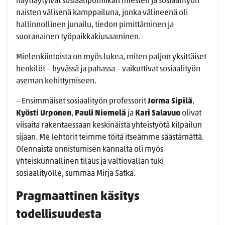
näyttäytyivät sosiaalipolitiikan miesten ja sosiaalityön
naisten välisenä kamppailuna, jonka välineenä oli
hallinnollinen junailu, tiedon pimittäminen ja
suoranainen työpaikkakiusaaminen.
Mielenkiintoista on myös lukea, miten paljon yksittäiset
henkilöt – hyvässä ja pahassa – vaikuttivat sosiaalityön
aseman kehittymiseen.
– Ensimmäiset sosiaalityön professorit
Jorma Sipilä
,
Kyösti Urponen
,
Pauli Niemelä
ja
Kari Salavuo
olivat
viisaita rakentaessaan keskinäistä yhteistyötä kilpailun
sijaan. Me lehtorit teimme töitä itseämme säästämättä.
Olennaista onnistumisen kannalta oli myös
yhteiskunnallinen tilaus ja valtiovallan tuki
sosiaalityölle, summaa Mirja Satka.
Pragmaattinen käsitys
todellisuudesta