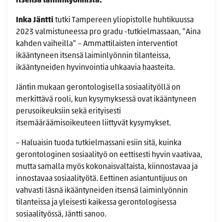
itsensä laiminlyönnistä.
Inka Jäntti
tutki Tampereen yliopistolle huhtikuussa
2023 valmistuneessa pro gradu -tutkielmassaan, ”Aina
kahden vaiheilla” – Ammattilaisten interventiot
ikääntyneen itsensä laiminlyönnin tilanteissa,
ikääntyneiden hyvinvointia uhkaavia haasteita.
Jäntin mukaan gerontologisella sosiaalityöllä on
merkittävä rooli, kun kysymyksessä ovat ikääntyneen
perusoikeuksiin sekä erityisesti
itsemääräämisoikeuteen liittyvät kysymykset.
– Haluaisin tuoda tutkielmassani esiin sitä, kuinka
gerontologinen sosiaalityö on eettisesti hyvin vaativaa,
mutta samalla myös kokonaisvaltaista, kiinnostavaa ja
innostavaa sosiaalityötä. Eettinen asiantuntijuus on
vahvasti läsnä ikääntyneiden itsensä laiminlyönnin
tilanteissa ja yleisesti kaikessa gerontologisessa
sosiaalityössä, Jäntti sanoo.