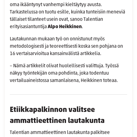
oma ikääntynyt vanhempi kieltäytyy avusta.
Tarkastelussa on tuotu esille, kuinka tunteisiin meneviä
tällaiset tilanteet usein ovat, sanoo Talentian
erityisasiantuntija
Alpo Heikkinen
.
Lautakunnan mukaan työ on onnistunut myös
metodologisesti ja teoreettisesti koska sen pohjana on
16 vertaisarvioitua kansainvälistä artikkelia.
– Nämä artikkelit olivat huolellisesti valittuja. Työssä
näkyy työntekijän oma pohdinta, joka todentuu
vertailuaineistossa samanlaisena, Heikkinen toteaa.
Etiikkapalkinnon valitsee
ammattieettinen lautakunta
Talentian ammattieettinen lautakunta palkitsee