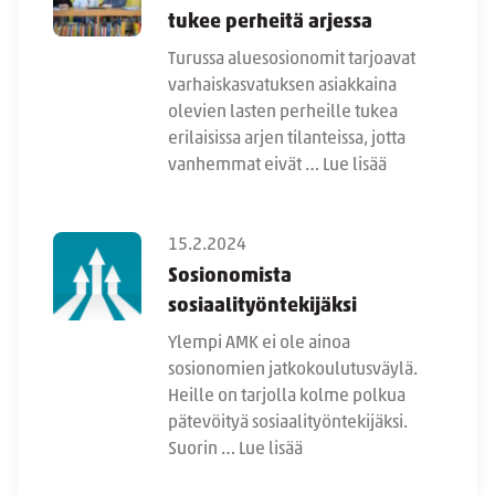
tukee perheitä arjessa
Turussa aluesosionomit tarjoavat
varhaiskasvatuksen asiakkaina
olevien lasten perheille tukea
erilaisissa arjen tilanteissa, jotta
vanhemmat eivät …
Lue lisää
15.2.2024
Sosionomista
sosiaalityöntekijäksi
Ylempi AMK ei ole ainoa
sosionomien jatkokoulutusväylä.
Heille on tarjolla kolme polkua
pätevöityä sosiaalityöntekijäksi.
Suorin …
Lue lisää