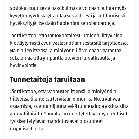
Sosiokulttuurisesta näkökulmasta voidaan puhua myös
kyvyttömyydestä ylläpitää sosiaalisesti ja kulttuurisesti
hyväksyttyjä itsestään huolehtimisen standardeja.
Jäntti kertoo, että lähtökohtaisesti ilmiöön liittyy aina
kieltäytymistä avun vastaanottamisesta sitä tarjottaessa.
Näin ollen itsensä laiminlyönnillä voidaan vaarantaa
sekä omaa että ympärillä olevien turvallisuutta ja
hyvinvointia.
Tunnetaitoja tarvitaan
Jäntti katsoo, että vanhusten itsensä laiminlyöntiin
liittyvissä tilanteissa tarvitaan ennen kaikkea vahvaa
osaamista, asiantuntijuutta sekä tunnetaitoja yksittäisiltä
ammattilaisilta. Samalla on edellytettävä myös eettiset
työskentelytavat mahdollistavat olosuhteet
organisaatioilta.