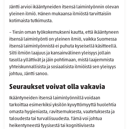
Jäntti arvioi ikääntyneiden itsensä laiminlyönnin olevan
yleinen ilmiö. Hänen mukaansa ilmiöstä tarvittaisiin
kotimaista tutkimusta.
– Tiesin oman työkokemukseni kautta, että ikääntyneen
itsensä laiminlyönti on yleinen ilmiö, vaikka Suomessa
itsensä laiminlyönnistä ei puhuta kyseisellä käsitteellä.
Silti ilmiön laajuus ja kansainvälinen yleisyys jollain
tasolla yllättivät ja jäin pohtimaan, mistä laajemmista
yhteiskunnallisista ja sosiaalisista ilmiöistä sen yleisyys
johtuu, Jäntti sanoo.
Seuraukset voivat olla vakavia
Ikääntyneiden itsensä laiminlyönnillä voidaan
tarkoittaa esimerkiksi yksilön kyvyttömyyttä huolehtia
omasta hygieniasta, ravitsemuksesta, vaatetuksesta ja
taloudesta tai turvallisuudesta. Tämä voi johtua
heikentyneestä fyysisestä tai kognitiivisesta