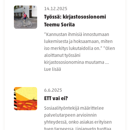
14.12.2025
Työssä: kirjastososionomi
Teemu Sorila
”Kannustan ihmisiä innostumaan
lukemisesta ja hoksaamaan, miten
iso merkitys lukutaidolla on.” ”Olen
aloittanut työssäni
kirjastososionomina muutama …
Lue lisää
6.6.2025
ETT vai ei?
Sosiaalityöntekijä määrittelee
palvelutarpeen arvioinnin
yhteydessä, onko asiakas erityisen
tuen tarpeessa. Linjanveto tuottaa