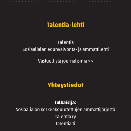
Talentia-lehti
Talentia
Sosiaalialan edunvalvonta- ja ammattilehti
Vastuullista journalismia >>
Yhteystiedot
Julkaisija:
Sosiaalialan korkeakoulutettujen ammattijärjestö
Talentia ry
talentia.fi