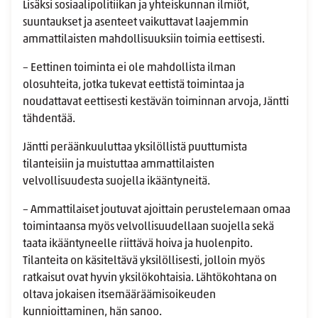
Lisäksi sosiaalipolitiikan ja yhteiskunnan ilmiöt,
suuntaukset ja asenteet vaikuttavat laajemmin
ammattilaisten mahdollisuuksiin toimia eettisesti.
– Eettinen toiminta ei ole mahdollista ilman
olosuhteita, jotka tukevat eettistä toimintaa ja
noudattavat eettisesti kestävän toiminnan arvoja, Jäntti
tähdentää.
Jäntti peräänkuuluttaa yksilöllistä puuttumista
tilanteisiin ja muistuttaa ammattilaisten
velvollisuudesta suojella ikääntyneitä.
– Ammattilaiset joutuvat ajoittain perustelemaan omaa
toimintaansa myös velvollisuudellaan suojella sekä
taata ikääntyneelle riittävä hoiva ja huolenpito.
Tilanteita on käsiteltävä yksilöllisesti, jolloin myös
ratkaisut ovat hyvin yksilökohtaisia. Lähtökohtana on
oltava jokaisen itsemääräämisoikeuden
kunnioittaminen, hän sanoo.