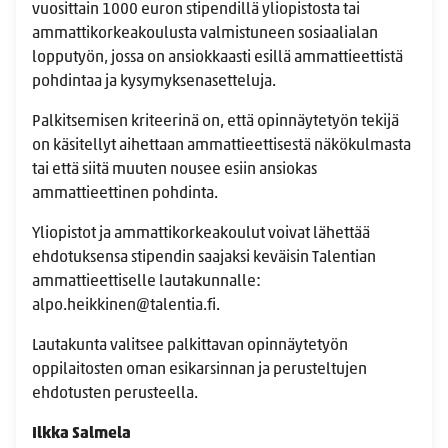
vuosittain 1000 euron stipendillä yliopistosta tai
ammattikorkeakoulusta valmistuneen sosiaalialan
lopputyön, jossa on ansiokkaasti esillä ammattieettistä
pohdintaa ja kysymyksenasetteluja.
Palkitsemisen kriteerinä on, että opinnäytetyön tekijä
on käsitellyt aihettaan ammattieettisestä näkökulmasta
tai että siitä muuten nousee esiin ansiokas
ammattieettinen pohdinta.
Yliopistot ja ammattikorkeakoulut voivat lähettää
ehdotuksensa stipendin saajaksi keväisin Talentian
ammattieettiselle lautakunnalle:
alpo.heikkinen@talentia.fi.
Lautakunta valitsee palkittavan opinnäytetyön
oppilaitosten oman esikarsinnan ja perusteltujen
ehdotusten perusteella.
Ilkka Salmela