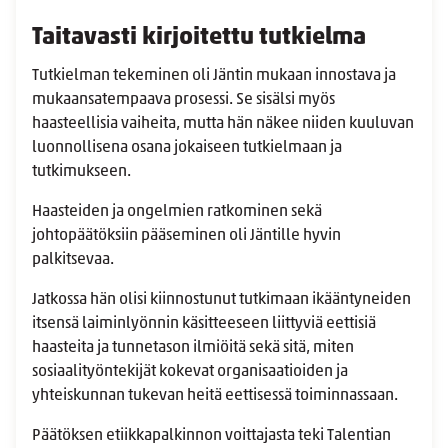
Taitavasti kirjoitettu tutkielma
Tutkielman tekeminen oli Jäntin mukaan innostava ja
mukaansatempaava prosessi. Se sisälsi myös
haasteellisia vaiheita, mutta hän näkee niiden kuuluvan
luonnollisena osana jokaiseen tutkielmaan ja
tutkimukseen.
Haasteiden ja ongelmien ratkominen sekä
johtopäätöksiin pääseminen oli Jäntille hyvin
palkitsevaa.
Jatkossa hän olisi kiinnostunut tutkimaan ikääntyneiden
itsensä laiminlyönnin käsitteeseen liittyviä eettisiä
haasteita ja tunnetason ilmiöitä sekä sitä, miten
sosiaalityöntekijät kokevat organisaatioiden ja
yhteiskunnan tukevan heitä eettisessä toiminnassaan.
Päätöksen etiikkapalkinnon voittajasta teki Talentian