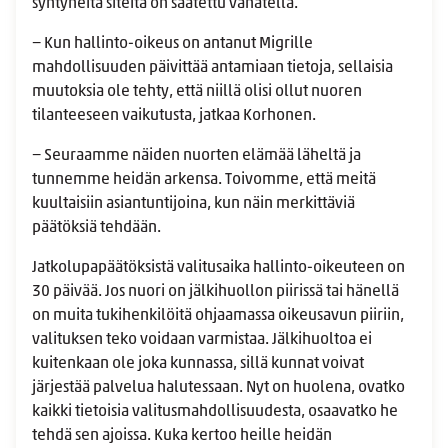
syntyneitä siteitä on saatettu vähätellä.
− Kun hallinto-oikeus on antanut Migrille
mahdollisuuden päivittää antamiaan tietoja, sellaisia
muutoksia ole tehty, että niillä olisi ollut nuoren
tilanteeseen vaikutusta, jatkaa Korhonen.
− Seuraamme näiden nuorten elämää läheltä ja
tunnemme heidän arkensa. Toivomme, että meitä
kuultaisiin asiantuntijoina, kun näin merkittäviä
päätöksiä tehdään.
Jatkolupapäätöksistä valitusaika hallinto-oikeuteen on
30 päivää. Jos nuori on jälkihuollon piirissä tai hänellä
on muita tukihenkilöitä ohjaamassa oikeusavun piiriin,
valituksen teko voidaan varmistaa. Jälkihuoltoa ei
kuitenkaan ole joka kunnassa, sillä kunnat voivat
järjestää palvelua halutessaan. Nyt on huolena, ovatko
kaikki tietoisia valitusmahdollisuudesta, osaavatko he
tehdä sen ajoissa. Kuka kertoo heille heidän