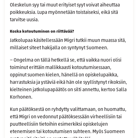
Oleskelun syy tai muut erityiset syyt voivat aiheuttaa
poikkeuksia. Lupa myönnetään toistaiseksi, eikä sitä
tarvitse uusia.
Koska kotoutuminen on riittävää?
Jatkolupaa käsitellessään Migri tutkii muun muassa sitä,
millaiset siteet hakijalla on syntynyt Suomeen.
− Ongelma on tällä hetkellä se, että vaikka nuori olisi
toiminut erittäin mallikkaasti kotoutumisessaan,
oppinut suomen kielen, hänellä on opiskelupaikka,
harrastuksia ja ystäviä eikä hän ole syyllistynyt rikoksiin,
kielteinen jatkolupapäätös on silti annettu, kertoo Salla
Korhonen.
Kun päätöksestä on ryhdytty valittamaan, on huomattu,
että Migri on vedonnut päätöksessään virheellisiin tai
puutteellisiin tietoihin esimerkiksi opiskelujen
etenemisen tai kotoutumisen suhteen. Myös Suomeen