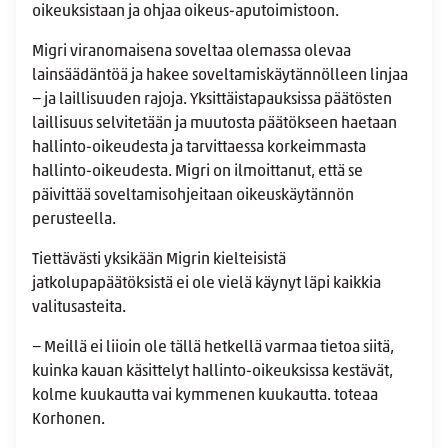
oikeuksistaan ja ohjaa oikeus-aputoimistoon.
Migri viranomaisena soveltaa olemassa olevaa
lainsäädäntöä ja hakee soveltamiskäytännölleen linjaa
− ja laillisuuden rajoja. Yksittäistapauksissa päätösten
laillisuus selvitetään ja muutosta päätökseen haetaan
hallinto-oikeudesta ja tarvittaessa korkeimmasta
hallinto-oikeudesta. Migri on ilmoittanut, että se
päivittää soveltamisohjeitaan oikeuskäytännön
perusteella.
Tiettävästi yksikään Migrin kielteisistä
jatkolupapäätöksistä ei ole vielä käynyt läpi kaikkia
valitusasteita.
− Meillä ei liioin ole tällä hetkellä varmaa tietoa siitä,
kuinka kauan käsittelyt hallinto-oikeuksissa kestävät,
kolme kuukautta vai kymmenen kuukautta. toteaa
Korhonen.