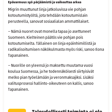
Epävarmuus syö pärjäämistä ja vaikeuttaa arkea
Migrin muuttunut linja jatkoluvissa vie pohjan
kotoutumistyöltä, jota tehdään kotoutumislain
perusteella, sanovat sosiaalialan ammattilaiset.
− Nämä nuoret ovat monella tapaa jo asettuneet
Suomeen. Kielteinen päätös vie pohjan pois
kotoutumiselta. Tällainen on linja epäinhimillistä ja
radikalisoitumisen näkökulmasta myös riski, sanoo Ilona
Tapanainen.
− Nuorille on yleensä jo maksettu muutama vuosi
koulua Suomessa, ja he todennäköisesti siirtyisivät
melko pian työelämään ja veronmaksajiksi. Lisäksi
valitusprosessi hallinto-oikeuteen on kallis, sanoo
Tapanainen.