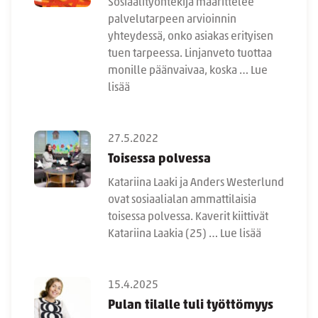
Sosiaalityöntekijä määrittelee
palvelutarpeen arvioinnin
yhteydessä, onko asiakas erityisen
tuen tarpeessa. Linjanveto tuottaa
monille päänvaivaa, koska …
Lue
lisää
27.5.2022
Toisessa polvessa
Katariina Laaki ja Anders Westerlund
ovat sosiaalialan ammattilaisia
toisessa polvessa. Kaverit kiittivät
Katariina Laakia (25) …
Lue lisää
15.4.2025
Pulan tilalle tuli työttömyys