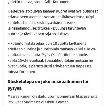
yhteiskunnassa, sanoo Salla Korhonen.
Kielteisen jatkoluvan saaneet nuoret ovat nyt joutuneet
eriarvoiseen asemaan verrattuna ikätoveriensa. Migri
kohtelee heitä tiukasti täysi-ikäisinä, vaikka
lainsäädännöllisesti tukea kasvuunsa tarvitsevan
nuoren ja täysi-ikäisen raja on liukuva.
− Kotoutumislaki pitää juuri 18 vuotta täyttäneitä
edelleen nuorina ja nuorisolain mukaan kaikki alle 29-
vuotiaat ovat nuoria. Myös YK määrittelee nuoriksi
kaikki 15−24-vuotiaat. Sosiaalihuoltolain mukaan he
ovat nuoria, ja perustellusti erityisen tuen tarpeessa,
toteaa Korhonen.
Oleskelulupa on joko määräaikainen tai
pysyvä
Määräaikainen oleskelulupa myönnetään tilapäisenä tai
jatkuvana Suomessa oleskelua varten.