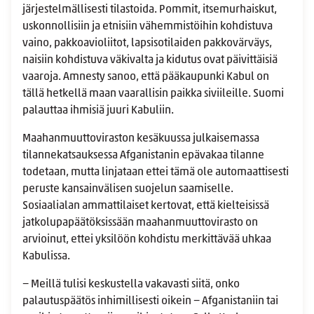
järjestelmällisesti tilastoida. Pommit, itsemurhaiskut,
uskonnollisiin ja etnisiin vähemmistöihin kohdistuva
vaino, pakkoavioliitot, lapsisotilaiden pakkovärväys,
naisiin kohdistuva väkivalta ja kidutus ovat päivittäisiä
vaaroja. Amnesty sanoo, että pääkaupunki Kabul on
tällä hetkellä maan vaarallisin paikka siviileille. Suomi
palauttaa ihmisiä juuri Kabuliin.
Maahanmuuttoviraston kesäkuussa julkaisemassa
tilannekatsauksessa Afganistanin epävakaa tilanne
todetaan, mutta linjataan ettei tämä ole automaattisesti
peruste kansainvälisen suojelun saamiselle.
Sosiaalialan ammattilaiset kertovat, että kielteisissä
jatkolupapäätöksissään maahanmuuttovirasto on
arvioinut, ettei yksilöön kohdistu merkittävää uhkaa
Kabulissa.
− Meillä tulisi keskustella vakavasti siitä, onko
palautuspäätös inhimillisesti oikein − Afganistaniin tai