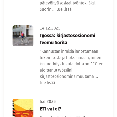
pätevöityä sosiaalityöntekijäksi.
Suorin …
Lue lisää
14.12.2025
Työssä: kirjastososionomi
Teemu Sorila
”Kannustan ihmisiä innostumaan
lukemisesta ja hoksaamaan, miten
iso merkitys lukutaidolla on.” ”Olen
aloittanut työssäni
kirjastososionomina muutama …
Lue lisää
6.6.2025
ETT vai ei?