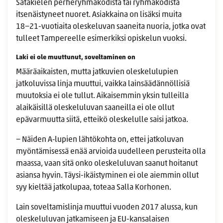
Satakielen perheryhmäkodista tai ryhmäkodista
itsenäistyneet nuoret. Asiakkaina on lisäksi muita
18−21-vuotiaita oleskeluvan saaneita nuoria, jotka ovat
tulleet Tampereelle esimerkiksi opiskelun vuoksi.
Laki ei ole muuttunut, soveltaminen on
Määräaikaisten, mutta jatkuvien oleskelulupien
jatkoluvissa linja muuttui, vaikka lainsäädännöllisiä
muutoksia ei ole tullut. Aikaisemmin yksin tulleilla
alaikäisillä oleskeluluvan saaneilla ei ole ollut
epävarmuutta siitä, etteikö oleskelulle saisi jatkoa.
− Näiden A‑lupien lähtökohta on, ettei jatkoluvan
myöntämisessä enää arvioida uudelleen perusteita olla
maassa, vaan sitä onko oleskeluluvan saanut hoitanut
asiansa hyvin. Täysi-ikäistyminen ei ole aiemmin ollut
syy kieltää jatkolupaa, toteaa Salla Korhonen.
Lain soveltamislinja muuttui vuoden 2017 alussa, kun
oleskeluluvan jatkamiseen ja EU-kansalaisen