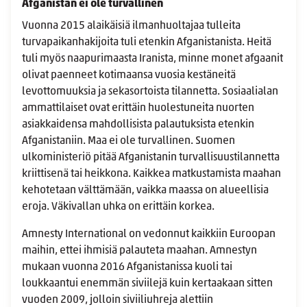
Afganistan ei ole turvallinen
Vuonna 2015 alaikäisiä ilmanhuoltajaa tulleita
turvapaikanhakijoita tuli etenkin Afganistanista. Heitä
tuli myös naapurimaasta Iranista, minne monet afgaanit
olivat paenneet kotimaansa vuosia kestäneitä
levottomuuksia ja sekasortoista tilannetta. Sosiaalialan
ammattilaiset ovat erittäin huolestuneita nuorten
asiakkaidensa mahdollisista palautuksista etenkin
Afganistaniin. Maa ei ole turvallinen. Suomen
ulkoministeriö pitää Afganistanin turvallisuustilannetta
kriittisenä tai heikkona. Kaikkea matkustamista maahan
kehotetaan välttämään, vaikka maassa on alueellisia
eroja. Väkivallan uhka on erittäin korkea.
Amnesty International on vedonnut kaikkiin Euroopan
maihin, ettei ihmisiä palauteta maahan. Amnestyn
mukaan vuonna 2016 Afganistanissa kuoli tai
loukkaantui enemmän siviilejä kuin kertaakaan sitten
vuoden 2009, jolloin siviiliuhreja alettiin