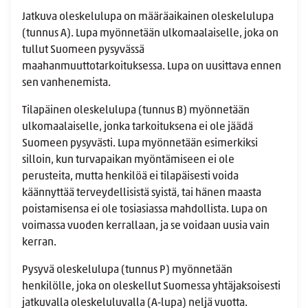
Jatkuva oleskelulupa on määräaikainen oleskelulupa
(tunnus A). Lupa myönnetään ulkomaalaiselle, joka on
tullut Suomeen pysyvässä
maahanmuuttotarkoituksessa. Lupa on uusittava ennen
sen vanhenemista.
Tilapäinen oleskelulupa (tunnus B) myönnetään
ulkomaalaiselle, jonka tarkoituksena ei ole jäädä
Suomeen pysyvästi. Lupa myönnetään esimerkiksi
silloin, kun turvapaikan myöntämiseen ei ole
perusteita, mutta henkilöä ei tilapäisesti voida
käännyttää terveydellisistä syistä, tai hänen maasta
poistamisensa ei ole tosiasiassa mahdollista. Lupa on
voimassa vuoden kerrallaan, ja se voidaan uusia vain
kerran.
Pysyvä oleskelulupa (tunnus P) myönnetään
henkilölle, joka on oleskellut Suomessa yhtäjaksoisesti
jatkuvalla oleskeluluvalla (A‑lupa) neljä vuotta.