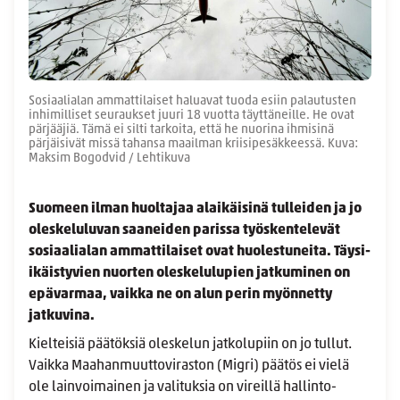
Sosiaalialan ammattilaiset haluavat tuoda esiin palautusten
inhimilliset seuraukset juuri 18 vuotta täyttäneille. He ovat
pärjääjiä. Tämä ei silti tarkoita, että he nuorina ihmisinä
pärjäisivät missä tahansa maailman kriisipesäkkeessä. Kuva:
Maksim Bogodvid / Lehtikuva
Suomeen ilman huoltajaa alaikäisinä tulleiden ja jo
oleskeluluvan saaneiden parissa työskentelevät
sosiaalialan ammattilaiset ovat huolestuneita. Täysi-
ikäistyvien nuorten oleskelulupien jatkuminen on
epävarmaa, vaikka ne on alun perin myönnetty
jatkuvina.
Kielteisiä päätöksiä oleskelun jatkolupiin on jo tullut.
Vaikka Maahanmuuttoviraston (Migri) päätös ei vielä
ole lainvoimainen ja valituksia on vireillä hallinto-