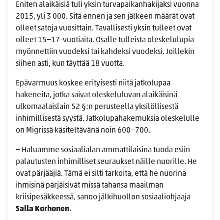
Eniten alaikäisiä tuli yksin turvapaikanhakijaksi vuonna
2015, yli 3 000. Sitä ennen ja sen jälkeen määrät ovat
olleet satoja vuosittain. Tavallisesti yksin tulleet ovat
olleet 15−17-vuotiaita. Osalle tulleista oleskelulupia
myönnettiin vuodeksi tai kahdeksi vuodeksi. Joillekin
siihen asti, kun täyttää 18 vuotta.
Epävarmuus koskee erityisesti niitä jatkolupaa
hakeneita, jotka saivat oleskeluluvan alaikäisinä
ulkomaalaislain 52 §:n perusteella yksilöllisestä
inhimillisestä syystä. Jatkolupahakemuksia oleskelulle
on Migrissä käsiteltävänä noin 600−700.
− Haluamme sosiaalialan ammattilaisina tuoda esiin
palautusten inhimilliset seuraukset näille nuorille. He
ovat pärjääjiä. Tämä ei silti tarkoita, että he nuorina
ihmisinä pärjäisivät missä tahansa maailman
kriisipesäkkeessä, sanoo jälkihuollon sosiaaliohjaaja
Salla Korhonen
.