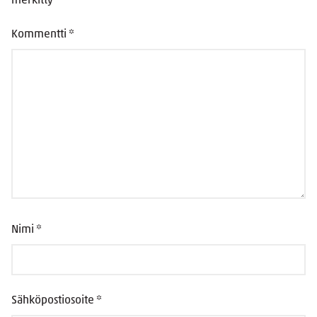
merkitty
*
Kommentti
*
Nimi
*
Sähköpostiosoite
*