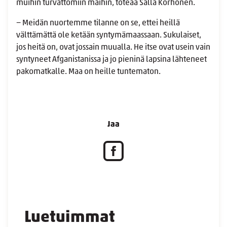
muihin turvattomiin maihin, toteaa Salla Korhonen.
− Meidän nuortemme tilanne on se, ettei heillä
välttämättä ole ketään syntymämaassaan. Sukulaiset,
jos heitä on, ovat jossain muualla. He itse ovat usein vain
syntyneet Afganistanissa ja jo pieninä lapsina lähteneet
pakomatkalle. Maa on heille tuntematon.
Jaa
Luetuimmat