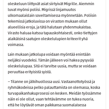
oleskeluun liittyvät asiat siirtyivät Migrille. Aiemmin
luvat myönsi poliisi. Migrissä linjamuutos
ulkomaalaislain soveltamisessa myönnetään. Poliisin
tekemissä jatkoluvissa on viraston mukaan ollut
alueellisia eroja, ja tätä halutaan yhdenmukaistaa.
Virasto haluaa katsoa tapauskohtaisesti, onko tiettyjen
alaikäisinä saatujen oleskelulupien kriteerit yhä
voimassa.
Lain mukaan jatkolupa voidaan myöntää enintään
neljäksi vuodeksi. Tämän jälkeen voi hakea pysyvää
oleskelulupaa. Sitä ei tarvitse uusia, mutta se voidaan
peruuttaa erityisistä syistä.
− Tilanne on jälkihuollossa uusi. Vastaanottotyössä ja
ryhmäkodeissa pelko palauttamista on olemassa, koska
turvapaikanhakuprosessi on kesken. Meidän työssämme
näin ei ole ollut, vaan tehtävämme on tukea nuoria,
että he löytävät oman paikkansa suomalaisessa