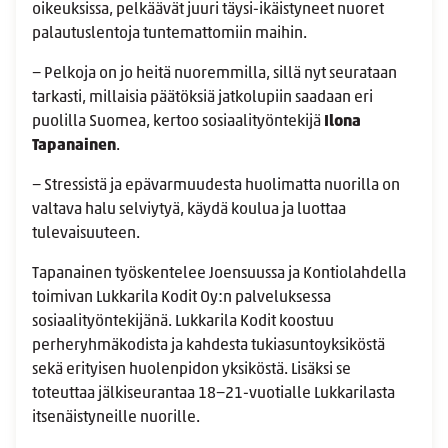
oikeuksissa, pelkäävät juuri täysi-ikäistyneet nuoret
palautuslentoja tuntemattomiin maihin.
− Pelkoja on jo heitä nuoremmilla, sillä nyt seurataan
tarkasti, millaisia päätöksiä jatkolupiin saadaan eri
puolilla Suomea, kertoo sosiaalityöntekijä
Ilona
Tapanainen
.
− Stressistä ja epävarmuudesta huolimatta nuorilla on
valtava halu selviytyä, käydä koulua ja luottaa
tulevaisuuteen.
Tapanainen työskentelee Joensuussa ja Kontiolahdella
toimivan Lukkarila Kodit Oy:n palveluksessa
sosiaalityöntekijänä. Lukkarila Kodit koostuu
perheryhmäkodista ja kahdesta tukiasuntoyksiköstä
sekä erityisen huolenpidon yksiköstä. Lisäksi se
toteuttaa jälkiseurantaa 18−21-vuotialle Lukkarilasta
itsenäistyneille nuorille.