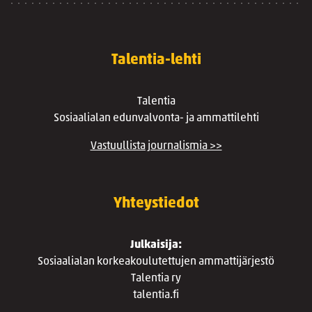
Talentia-lehti
Talentia
Sosiaalialan edunvalvonta- ja ammattilehti
Vastuullista journalismia >>
Yhteystiedot
Julkaisija:
Sosiaalialan korkeakoulutettujen ammattijärjestö
Talentia ry
talentia.fi