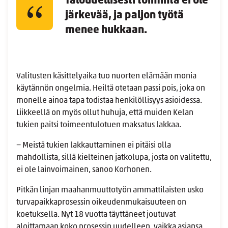
Taloudellisesti toiminta ei ole
järkevää, ja paljon työtä
menee hukkaan.
Valitusten käsittelyaika tuo nuorten elämään monia
käytännön ongelmia. Heiltä otetaan passi pois, joka on
monelle ainoa tapa todistaa henkilöllisyys asioidessa.
Liikkeellä on myös ollut huhuja, että muiden Kelan
tukien paitsi toimeentulotuen maksatus lakkaa.
− Meistä tukien lakkauttaminen ei pitäisi olla
mahdollista, sillä kielteinen jatkolupa, josta on valitettu,
ei ole lainvoimainen, sanoo Korhonen.
Pitkän linjan maahanmuuttotyön ammattilaisten usko
turvapaikkaprosessin oikeudenmukaisuuteen on
koetuksella. Nyt 18 vuotta täyttäneet joutuvat
aloittamaan koko prosessin uudelleen, vaikka asiansa