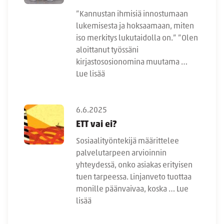
”Kannustan ihmisiä innostumaan
lukemisesta ja hoksaamaan, miten
iso merkitys lukutaidolla on.” ”Olen
aloittanut työssäni
kirjastososionomina muutama …
Lue lisää
6.6.2025
ETT vai ei?
Sosiaalityöntekijä määrittelee
palvelutarpeen arvioinnin
yhteydessä, onko asiakas erityisen
tuen tarpeessa. Linjanveto tuottaa
monille päänvaivaa, koska …
Lue
lisää