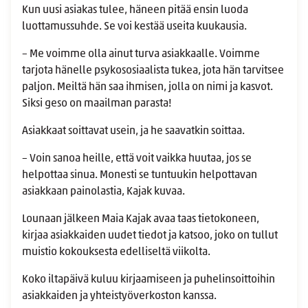
Kun uusi asiakas tulee, häneen pitää ensin luoda
luottamussuhde. Se voi kestää useita kuukausia.
– Me voimme olla ainut turva asiakkaalle. Voimme
tarjota hänelle psykososiaalista tukea, jota hän tarvitsee
paljon. Meiltä hän saa ihmisen, jolla on nimi ja kasvot.
Siksi geso on maailman parasta!
Asiakkaat soittavat usein, ja he saavatkin soittaa.
– Voin sanoa heille, että voit vaikka huutaa, jos se
helpottaa sinua. Monesti se tuntuukin helpottavan
asiakkaan painolastia, Kajak kuvaa.
Lounaan jälkeen Maia Kajak avaa taas tietokoneen,
kirjaa asiakkaiden uudet tiedot ja katsoo, joko on tullut
muistio kokouksesta edelliseltä viikolta.
Koko iltapäivä kuluu kirjaamiseen ja puhelinsoittoihin
asiakkaiden ja yhteistyöverkoston kanssa.