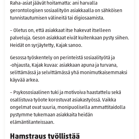
Raha-asiat jäävät hoitamatta: ani harvalla
gerontologisen sosiaalityön asiakkaalla on sähköisen
tunnistautumisen välineitä tai digiosaamista.
– Oletus on, että asiakkaat itse hakevat itselleen
palveluja. Geson asiakkaat eivät kuitenkaan pysty siihen.
Heidät on syrjäytetty, Kajak sanoo.
Gesossa työskentely on perinteistä sosiaalityötä ja
‑ohjausta, Kajak kuvaa: asiakkaan apuna ja turvana,
selittämässä ja selvittämässä yhä monimutkaisemmaksi
käyvää arkea.
– Psykososiaalinen tuki ja motivoiva haastattelu sekä
osallistuva työote korostuvat asiakastyössä. Vaikka
ongelmat ovat suuria, monipuolisella ammattitaidolla
pystymme tukemaan asiakkaita heidän
elämäntilanteissaan.
Hamstraus työllistää