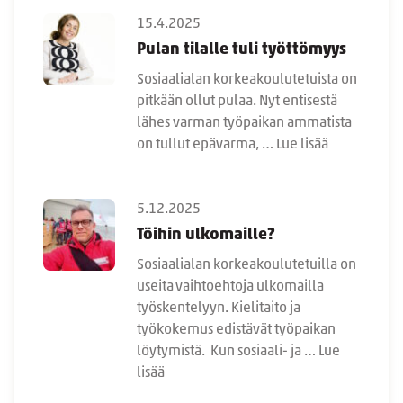
15.4.2025
Pulan tilalle tuli työttömyys
Sosiaalialan korkeakoulutetuista on
pitkään ollut pulaa. Nyt entisestä
lähes varman työpaikan ammatista
on tullut epävarma, …
Lue lisää
5.12.2025
Töihin ulkomaille?
Sosiaalialan korkeakoulutetuilla on
useita vaihtoehtoja ulkomailla
työskentelyyn. Kielitaito ja
työkokemus edistävät työpaikan
löytymistä. Kun sosiaali- ja …
Lue
lisää