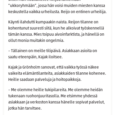
”ukkoryhmään”, jossa hän voisi muiden miesten kanssa
keskustella vaikka urheilusta. Reijo on entinen urheilija.
Käynti ilahdutti kumpaakin naista. Reijon tilanne on
kohentunut suuresti siitä, kun he alkoivat työskennellä
tämän kanssa. Mies toipuu aivoinfarktista, ja hänellä on
ollut monia muitakin ongelmia.
– Tällainen on meille tilipäivä. Asiakkaan asioita on
saatu eteenpäin, Kajak iloitsee.
Kajak ja Grönholm sanovat, että vaikka työssä näkee
vaikeita elämäntilanteita, asiakkaiden tilanne kohenee.
Heille saadaan palveluja ja hoitopaikkoja.
– Me olemme heille tukipilareita. Me olemme heidän
tukenaan ruohonjuuritasolla. Me etsimme yhdessä
asiakkaan ja verkoston kanssa hänelle sopivat palvelut,
jotka hän tarvitsee.