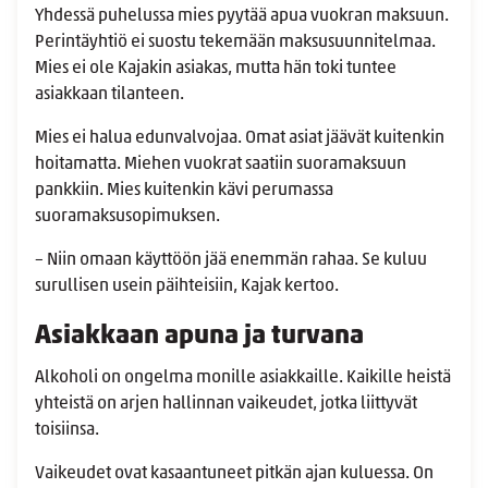
Yhdessä puhelussa mies pyytää apua vuokran maksuun.
Perintäyhtiö ei suostu tekemään maksusuunnitelmaa.
Mies ei ole Kajakin asiakas, mutta hän toki tuntee
asiakkaan tilanteen.
Mies ei halua edunvalvojaa. Omat asiat jäävät kuitenkin
hoitamatta. Miehen vuokrat saatiin suoramaksuun
pankkiin. Mies kuitenkin kävi perumassa
suoramaksusopimuksen.
– Niin omaan käyttöön jää enemmän rahaa. Se kuluu
surullisen usein päihteisiin, Kajak kertoo.
Asiakkaan apuna ja turvana
Alkoholi on ongelma monille asiakkaille. Kaikille heistä
yhteistä on arjen hallinnan vaikeudet, jotka liittyvät
toisiinsa.
Vaikeudet ovat kasaantuneet pitkän ajan kuluessa. On