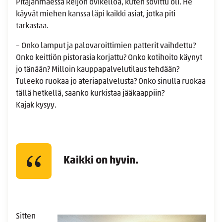
Pitäjänmäessä Reijon ovikelloa, kuten sovittu oli. He
käyvät miehen kanssa läpi kaikki asiat, jotka piti
tarkastaa.
– Onko lamput ja palovaroittimien patterit vaihdettu?
Onko keittiön pistorasia korjattu? Onko kotihoito käynyt
jo tänään? Milloin kauppapalvelutilaus tehdään?
Tuleeko ruokaa jo ateriapalvelusta? Onko sinulla ruokaa
tällä hetkellä, saanko kurkistaa jääkaappiin?
Kajak kysyy.
Kaikki on hyvin.
Sitten