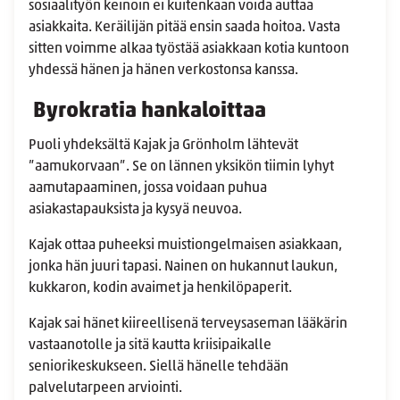
sosiaalityön keinoin ei kuitenkaan voida auttaa
asiakkaita. Keräilijän pitää ensin saada hoitoa. Vasta
sitten voimme alkaa työstää asiakkaan kotia kuntoon
yhdessä hänen ja hänen verkostonsa kanssa.
Byrokratia hankaloittaa
Puoli yhdeksältä Kajak ja Grönholm lähtevät
”aamukorvaan”. Se on lännen yksikön tiimin lyhyt
aamutapaaminen, jossa voidaan puhua
asiakastapauksista ja kysyä neuvoa.
Kajak ottaa puheeksi muistiongelmaisen asiakkaan,
jonka hän juuri tapasi. Nainen on hukannut laukun,
kukkaron, kodin avaimet ja henkilöpaperit.
Kajak sai hänet kiireellisenä terveysaseman lääkärin
vastaanotolle ja sitä kautta kriisipaikalle
seniorikeskukseen. Siellä hänelle tehdään
palvelutarpeen arviointi.