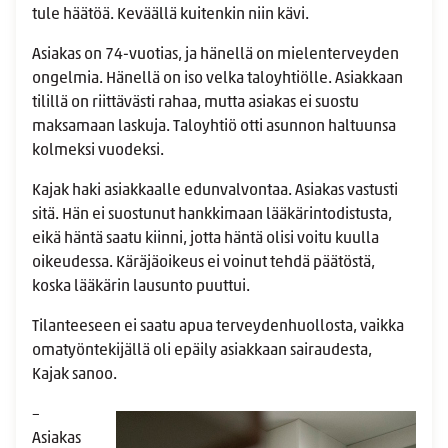
tule häätöä. Keväällä kuitenkin niin kävi.
Asiakas on 74-vuotias, ja hänellä on mielenterveyden
ongelmia. Hänellä on iso velka taloyhtiölle. Asiakkaan
tilillä on riittävästi rahaa, mutta asiakas ei suostu
maksamaan laskuja. Taloyhtiö otti asunnon haltuunsa
kolmeksi vuodeksi.
Kajak haki asiakkaalle edunvalvontaa. Asiakas vastusti
sitä. Hän ei suostunut hankkimaan lääkärintodistusta,
eikä häntä saatu kiinni, jotta häntä olisi voitu kuulla
oikeudessa. Käräjäoikeus ei voinut tehdä päätöstä,
koska lääkärin lausunto puuttui.
Tilanteeseen ei saatu apua terveydenhuollosta, vaikka
omatyöntekijällä oli epäily asiakkaan sairaudesta,
Kajak sanoo.
–
Asiakas