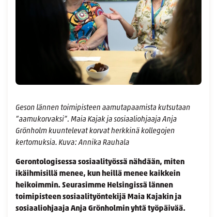
Geson lännen toimipisteen aamutapaamista kutsutaan
”aamukorvaksi”. Maia Kajak ja sosiaaliohjaaja Anja
Grönholm kuuntelevat korvat herkkinä kollegojen
kertomuksia. Kuva: Annika Rauhala
Gerontologisessa sosiaalityössä nähdään, miten
ikäihmisillä menee, kun heillä menee kaikkein
heikoimmin. Seurasimme Helsingissä lännen
toimipisteen sosiaalityöntekijä Maia Kajakin ja
sosiaaliohjaaja Anja Grönholmin yhtä työpäivää.