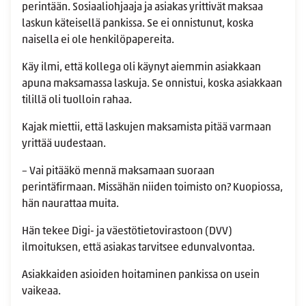
perintään. Sosiaaliohjaaja ja asiakas yrittivät maksaa
laskun käteisellä pankissa. Se ei onnistunut, koska
naisella ei ole henkilöpapereita.
Käy ilmi, että kollega oli käynyt aiemmin asiakkaan
apuna maksamassa laskuja. Se onnistui, koska asiakkaan
tilillä oli tuolloin rahaa.
Kajak miettii, että laskujen maksamista pitää varmaan
yrittää uudestaan.
– Vai pitääkö mennä maksamaan suoraan
perintäfirmaan. Missähän niiden toimisto on? Kuopiossa,
hän naurattaa muita.
Hän tekee Digi- ja väestötietovirastoon (DVV)
ilmoituksen, että asiakas tarvitsee edunvalvontaa.
Asiakkaiden asioiden hoitaminen pankissa on usein
vaikeaa.