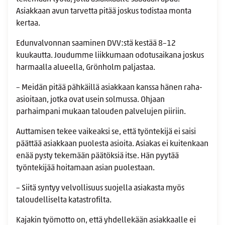
Asiakkaan avun tarvetta pitää joskus todistaa monta
kertaa.
Edunvalvonnan saaminen DVV:stä kestää 8–12
kuukautta. Joudumme liikkumaan odotusaikana joskus
harmaalla alueella, Grönholm paljastaa.
– Meidän pitää pähkäillä asiakkaan kanssa hänen raha-
asioitaan, jotka ovat usein solmussa. Ohjaan
parhaimpani mukaan talouden palvelujen piiriin.
Auttamisen tekee vaikeaksi se, että työntekijä ei saisi
päättää asiakkaan puolesta asioita. Asiakas ei kuitenkaan
enää pysty tekemään päätöksiä itse. Hän pyytää
työntekijää hoitamaan asian puolestaan.
– Siitä syntyy velvollisuus suojella asiakasta myös
taloudelliselta katastrofilta.
Kajakin työmotto on, että yhdellekään asiakkaalle ei