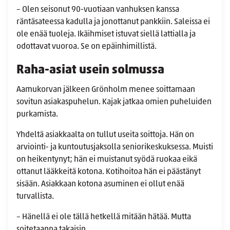
– Olen seisonut 90-vuotiaan vanhuksen kanssa
räntäsateessa kadulla ja jonottanut pankkiin. Saleissa ei
ole enää tuoleja. Ikäihmiset istuvat siellä lattialla ja
odottavat vuoroa. Se on epäinhimillistä.
Raha-asiat usein solmussa
Aamukorvan jälkeen Grönholm menee soittamaan
sovitun asiakaspuhelun. Kajak jatkaa omien puheluiden
purkamista.
Yhdeltä asiakkaalta on tullut useita soittoja. Hän on
arviointi- ja kuntoutusjaksolla seniorikeskuksessa. Muisti
on heikentynyt; hän ei muistanut syödä ruokaa eikä
ottanut lääkkeitä kotona. Kotihoitoa hän ei päästänyt
sisään. Asiakkaan kotona asuminen ei ollut enää
turvallista.
– Hänellä ei ole tällä hetkellä mitään hätää. Mutta
soitetaanpa takaisin.