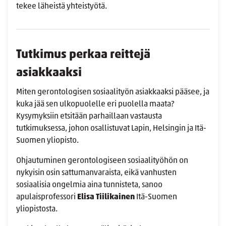
tekee läheistä yhteistyötä.
Tutkimus perkaa reittejä
asiakkaaksi
Miten gerontologisen sosiaalityön asiakkaaksi pääsee, ja
kuka jää sen ulkopuolelle eri puolella maata?
Kysymyksiin etsitään parhaillaan vastausta
tutkimuksessa, johon osallistuvat Lapin, Helsingin ja Itä-
Suomen yliopisto.
Ohjautuminen gerontologiseen sosiaalityöhön on
nykyisin osin sattumanvaraista, eikä vanhusten
sosiaalisia ongelmia aina tunnisteta, sanoo
apulaisprofessori
Elisa Tiilikainen
Itä-Suomen
yliopistosta.