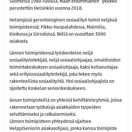
Suomessa 1980-luvulla. Maan ensimmäinen yksikkö
perustettiin Helsinkiin vuonna 2018.
Helsingissä gerontologinen sosiaalityö toimii neljässä
toimipisteessä; Pikku-Huopalahdessa, Malmilla,
Kivikossa ja Sörnäisissä. Niillä on vuosittain 3000
asiakasta.
Lännen toimipisteessä työskentelee neljä
sosiaalityöntekijää, neljä sosiaaliohjaajaa, omaishoidon
toimintakeskuksen sosiaaliohjaaja, kaksi kotiavustajaa
sekä erityissosiaalityöntekijä, joka tekee myös
rakenteellista sosiaalityötä. Yksi sosiaaliohjaajista on
sijoitettu Koskelan seniorikeskukseen.
Geson toimipisteillä on yhteisiä kehittämisryhmiä, joissa
rakennetaan työkaluja asiakkaiden tarpeiden
selvittämiseksi ja ratkaisemiseksi.
Lännen toimipisteen yhteydessä sijaitsee
HelppiSeniorin asiakasohjaus, jonka kanssa toimipiste