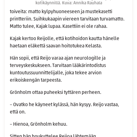
kotikäynnillä. Kuva: Annika Rauhala
toiveita: matto kylpyhuoneeseen ja mustekasetti
printteriin. Suihkukaapin viereen tarvitaan turvamatto.
Matto tulee, Kajak lupaa. Kasettiin ei ole rahaa.
Kajak kertoo Reijolle, että kotihoidon kautta hänelle
haetaan eläkettä saavan hoitotukea Kelasta.
Hän sopii, että Reijo varaa ajan neurologille ja
terveyskeskukseen. Tarvitaan lääkärintodistus
kuntoutussuunnittelijalle, joka tekee arvion
erikoiskengän tarpeesta.
Grönholm ottaa puheeksi tyttären perheen.
– Ovatko he käyneet kylässä, hän kysyy. Reijo vastaa,
että on.
– Hienoa, Grönholm kehuu.
Sitten hän houkuttelee Reijoa lähtemään