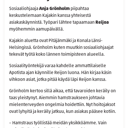
Sosiaaliohjaaja
Anja Grönholm
piipahtaa
keskustelemaan Kajakin kanssa yhteisestä
asiakaskäynnistä. Työpari lähtee tapaamaan
Reijoa
myöhemmin aamupäivällä.
Kajakin aluetta ovat Pitäjänmäki ja Konala Länsi-
Helsingissä. Grönholm kuten muutkin sosiaaliohjaajat
tekevät työtä koko lännen toimipisteen alueella.
Sosiaalityöntekijä varaa kahdelle ammattilaiselle
Apotista ajan käynnille Reijon luona. Hän kirjaa käsin
vihkoon asiat, jotka pitää käydä läpi Reijon kanssa.
Grönholm kertoo sillä aikaa, että tavaroiden keräily on
taas yleistynyt. Aiemmin hamstraukseen johtavia
mielenterveyden ongelmia hoidettiin. Nyt hoitojaksot
ovat lyhyitä ja keräily jatkuu, kun asiakas pääsee kotiin.
– Hamstraus työllistää meidän yksikköämme. Vain