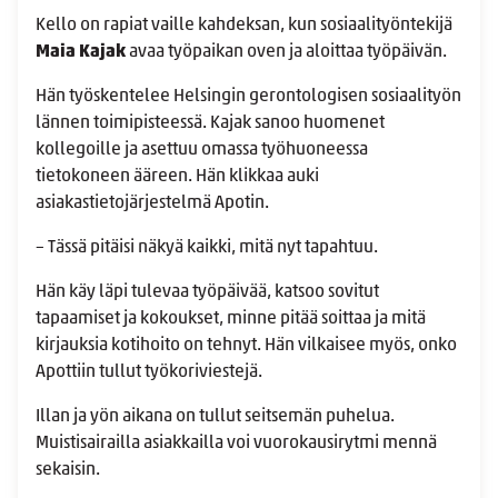
Kello on rapiat vaille kahdeksan, kun sosiaalityöntekijä
Maia Kajak
avaa työpaikan oven ja aloittaa työpäivän.
Hän työskentelee Helsingin gerontologisen sosiaalityön
lännen toimipisteessä. Kajak sanoo huomenet
kollegoille ja asettuu omassa työhuoneessa
tietokoneen ääreen. Hän klikkaa auki
asiakastietojärjestelmä Apotin.
– Tässä pitäisi näkyä kaikki, mitä nyt tapahtuu.
Hän käy läpi tulevaa työpäivää, katsoo sovitut
tapaamiset ja kokoukset, minne pitää soittaa ja mitä
kirjauksia kotihoito on tehnyt. Hän vilkaisee myös, onko
Apottiin tullut työkoriviestejä.
Illan ja yön aikana on tullut seitsemän puhelua.
Muistisairailla asiakkailla voi vuorokausirytmi mennä
sekaisin.