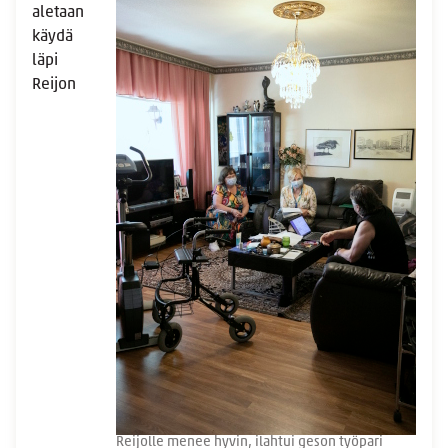
aletaan
käydä
läpi
Reijon
Reijolle menee hyvin, ilahtui geson työpari