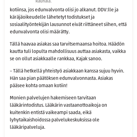
Rauhala.
kotiinsa, jos edunvalvonta olisi jo alkanut. DDV:lle ja
käräjäoikeudelle lähetetyt todistukset ja
sosiaalityöntekijän lausunnot eivät riittäneet siihen, että
edunvalvonta olisi määrätty.
Tällä haavaa asiakas saa tarvitsemaansa hoitoa. Häädön
kautta tuli lopulta mahdollisuus auttaa asiakasta, vaikka
se on ollut asiakkaalle rankkaa, Kajak sanoo.
– Tällä hetkellä yhteistyö asiakkaan kanssa sujuu hyvin.
Hän saa pian päätöksen edunvalvonnasta. Asiakas
pääsee kohta omaan kotiin!
Monien palvelujen hakemiseen tarvitaan
lääkärintodistus. Lääkärin vastaanottoaikoja on
kuitenkin entistä vaikeampi saada, eikä
lyhytaikaishoidossa palvelukeskuksissa ole
lääkäripalveluja.