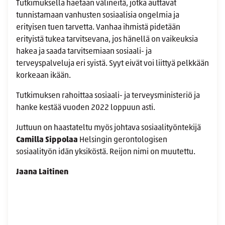
Tutkimuksella haetaan välineitä, jotka auttavat
tunnistamaan vanhusten sosiaalisia ongelmia ja
erityisen tuen tarvetta. Vanhaa ihmistä pidetään
erityistä tukea tarvitsevana, jos hänellä on vaikeuksia
hakea ja saada tarvitsemiaan sosiaali- ja
terveyspalveluja eri syistä. Syyt eivät voi liittyä pelkkään
korkeaan ikään.
Tutkimuksen rahoittaa sosiaali- ja terveysministeriö ja
hanke kestää vuoden 2022 loppuun asti.
Juttuun on haastateltu myös johtava sosiaalityöntekijä
Camilla Sippolaa
Helsingin gerontologisen
sosiaalityön idän yksiköstä. Reijon nimi on muutettu.
Jaana Laitinen