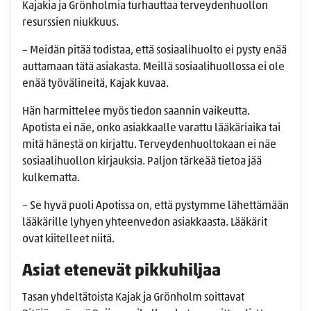
Kajakia ja Grönholmia turhauttaa terveydenhuollon
resurssien niukkuus.
– Meidän pitää todistaa, että sosiaalihuolto ei pysty enää
auttamaan tätä asiakasta. Meillä sosiaalihuollossa ei ole
enää työvälineitä, Kajak kuvaa.
Hän harmittelee myös tiedon saannin vaikeutta.
Apotista ei näe, onko asiakkaalle varattu lääkäriaika tai
mitä hänestä on kirjattu. Terveydenhuoltokaan ei näe
sosiaalihuollon kirjauksia. Paljon tärkeää tietoa jää
kulkematta.
– Se hyvä puoli Apotissa on, että pystymme lähettämään
lääkärille lyhyen yhteenvedon asiakkaasta. Lääkärit
ovat kiitelleet niitä.
Asiat etenevät pikkuhiljaa
Tasan yhdeltätoista Kajak ja Grönholm soittavat