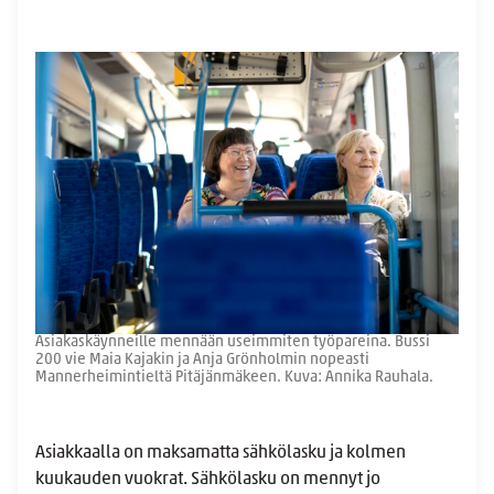
Asiakaskäynneille mennään useimmiten työpareina. Bussi
200 vie Maia Kajakin ja Anja Grönholmin nopeasti
Mannerheimintieltä Pitäjänmäkeen. Kuva: Annika Rauhala.
Asiakkaalla on maksamatta sähkölasku ja kolmen
kuukauden vuokrat. Sähkölasku on mennyt jo