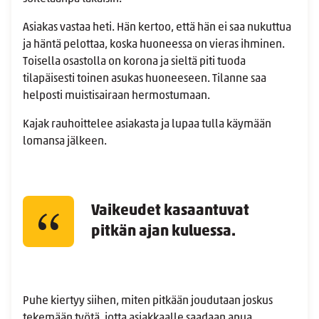
Asiakas vastaa heti. Hän kertoo, että hän ei saa nukuttua
ja häntä pelottaa, koska huoneessa on vieras ihminen.
Toisella osastolla on korona ja sieltä piti tuoda
tilapäisesti toinen asukas huoneeseen. Tilanne saa
helposti muistisairaan hermostumaan.
Kajak rauhoittelee asiakasta ja lupaa tulla käymään
lomansa jälkeen.
Vaikeudet kasaantuvat
pitkän ajan kuluessa.
Puhe kiertyy siihen, miten pitkään joudutaan joskus
tekemään työtä, jotta asiakkaalle saadaan apua.