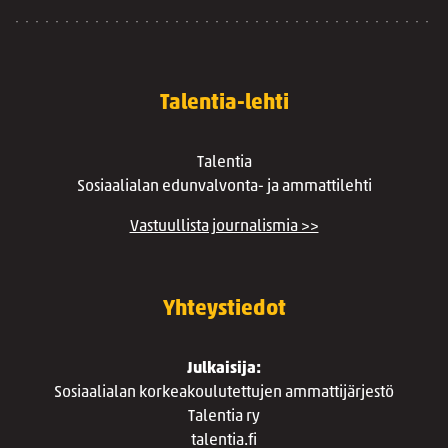
Talentia-lehti
Talentia
Sosiaalialan edunvalvonta- ja ammattilehti
Vastuullista journalismia >>
Yhteystiedot
Julkaisija:
Sosiaalialan korkeakoulutettujen ammattijärjestö
Talentia ry
talentia.fi