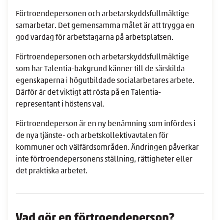
Förtroendepersonen och arbetarskyddsfullmäktige
samarbetar. Det gemensamma målet är att trygga en
god vardag för arbetstagarna på arbetsplatsen.
Förtroendepersonen och arbetarskyddsfullmäktige
som har Talentia-bakgrund känner till de särskilda
egenskaperna i högutbildade socialarbetares arbete.
Därför är det viktigt att rösta på en Talentia-
representant i höstens val.
Förtroendeperson är en ny benämning som infördes i
de nya tjänste- och arbetskollektivavtalen för
kommuner och välfärdsområden. Ändringen påverkar
inte förtroendepersonens ställning, rättigheter eller
det praktiska arbetet.
Vad gör en förtroendeperson?