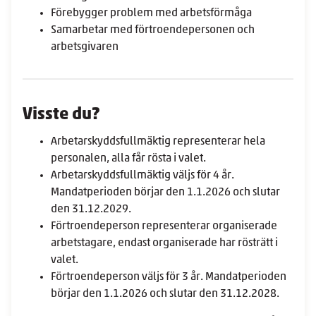
Förebygger problem med arbetsförmåga
Samarbetar med förtroendepersonen och
arbetsgivaren
Visste du?
Arbetarskyddsfullmäktig representerar hela
personalen, alla får rösta i valet.
Arbetarskyddsfullmäktig väljs för 4 år.
Mandatperioden börjar den 1.1.2026 och slutar
den 31.12.2029.
Förtroendeperson representerar organiserade
arbetstagare, endast organiserade har rösträtt i
valet.
Förtroendeperson väljs för 3 år. Mandatperioden
börjar den 1.1.2026 och slutar den 31.12.2028.