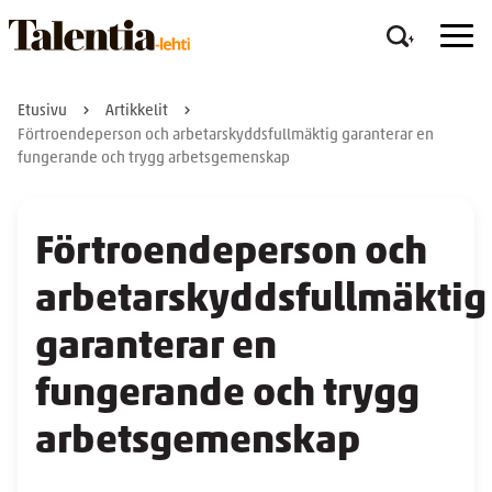
Etusivu
Artikkelit
Förtroendeperson och arbetarskyddsfullmäktig garanterar en
fungerande och trygg arbetsgemenskap
Förtroendeperson och
arbetarskyddsfullmäktig
garanterar en
fungerande och trygg
arbetsgemenskap