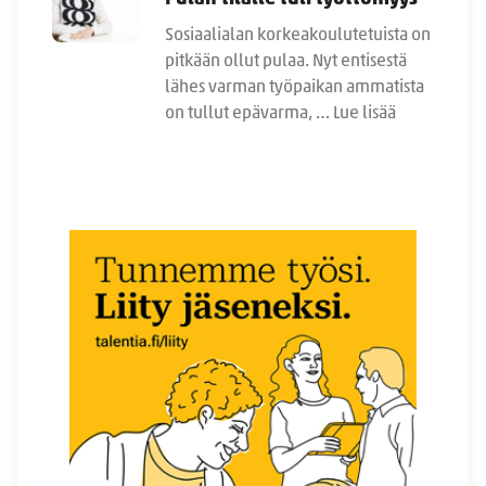
Sosiaalialan korkeakoulutetuista on
pitkään ollut pulaa. Nyt entisestä
lähes varman työpaikan ammatista
on tullut epävarma, …
Lue lisää