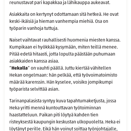
reunustavat pari kapakkaa ja lähikauppa aukeavat.
Asiakkaita on kertynyt odottamaan sitä hetkeä. He ovat
keski-ikäisiä ja hieman vanhempia miehiä. Osa on
työparin vanhoja tuttuja.
Naiset vaihtavat rauhallisesti huomenia miesten kanssa.
Kumpikaan ei hyökkää kysymään, miten teillä menee.
Pitää edetä hitaasti, jotta lopulta päästään puhumaan
asiakkaiden kanssa asiaa.
”
Hekalla
” on vauhti päällä. Juttu kiertää vähitellen
Hekan ongelmaan: hän pelkää, että työvoimatoimisto
määrää karenssin. Hän kyselee, voisiko jompikumpi
työparista selvittää asian.
Tarinanpalasista syntyy kuva tapahtumaketjusta, jossa
Heka yritti mennä kuntouttavan työtoiminnan
haastatteluun. Paikan piti löytyä kahden tien
risteyksestä kaupungin keskustan ulkopuolelta. Heka ei
löytänyt perille. Eikä hän voinut soittaa työnjohtajalle,