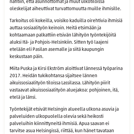
nähtiin, että asunnottomat ja muut ulkotiloissa
oleskelijat aiheuttivat turvattomuutta muille ihmisille.
Tarkoitus oli kokeilla, voisiko kaduilla oirehtivia ihmisiä
auttaa sosiaalityön keinoin. Heitä etsimään ja
kohtaamaan palkattiin etsivän lähityön työntekijöitä
aluksi Itä- ja Pohjois-Helsinkiin. Sitten työ laajeni
etelään eli Pasilan asemalle ja siitä kaupungin
keskustaan päin.
Miita Puska ja Kirsi Ekström aloittivat lännessä työparina
2017. Heidän tukikohtansa sijaitsee lännen
aikuissosiaalityön tiloissa Lassilassa. Lähityön piirit
vastaavat aikuissosiaalityön aluejakoa: pohjoinen, itä,
etelä ja länsi.
Työntekijät etsivät Helsingin alueella ulkona asuvia ja
palveluiden ulkopuolella olevia sekä heikosti
palveluihin kiinnittyneitä ihmisiä. Apua saavan ei
tarvitse asua Helsingissä, riittää, kun hänet tavataan