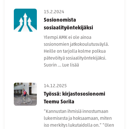
15.2.2024
Sosionomista
sosiaalityöntekijäksi
Ylempi AMK ei ole ainoa
sosionomien jatkokoulutusväylä.
Heille on tarjolla kolme polkua
pätevöityä sosiaalityöntekijäksi.
Suorin …
Lue lisää
14.12.2025
Työssä: kirjastososionomi
Teemu Sorila
”Kannustan ihmisiä innostumaan
lukemisesta ja hoksaamaan, miten
iso merkitys lukutaidolla on.” ”Olen