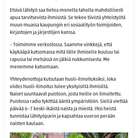
Etsivä lähityö saa tietoa monelta taholta mahdollisesti
apua tarvitsevista ihmisistä. Se tekee tiivistä yhteistyötä
muun muassa kaupungin eri sosiaalityön toimijoiden,
kirjastojen ja järjestöjen kanssa.
– Toimimme verkostossa. Saamme vinkkejä, että
käykääpä katsomassa mitä tälle ihmiselle kuuluu tai
rapussa tai metsässä on jälkiä nukkumisesta. Me
menemme katsomaan.
Yhteydenottoja kutsutaan huoli-ilmoituksiksi. Joka
viides huoli-ilmoitus tulee yksityisiltä ihmisiltä.
Naiset suuntaavat puistoon, josta heille on ilmoitettu.
Puistossa radio tykittää ääntä ympäristöön. Siellä viettää
päivää 6–7 keski-ikäistä naista ja miestä. Yksi heistä
tunnistaa lähityöparin ja kapsahtaa vuoron perään
naisten kaulaan.