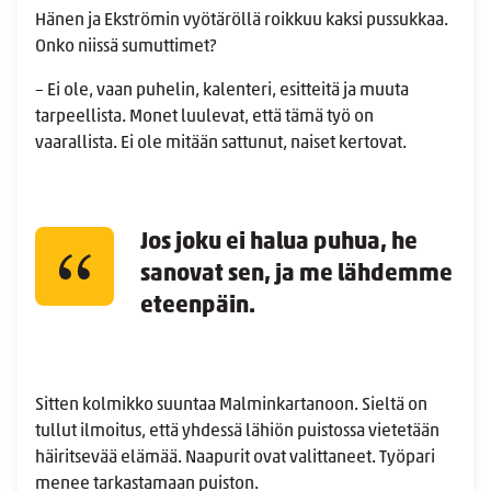
Hänen ja Ekströmin vyötäröllä roikkuu kaksi pussukkaa.
Onko niissä sumuttimet?
– Ei ole, vaan puhelin, kalenteri, esitteitä ja muuta
tarpeellista. Monet luulevat, että tämä työ on
vaarallista. Ei ole mitään sattunut, naiset kertovat.
Jos joku ei halua puhua, he
sanovat sen, ja me lähdemme
eteenpäin.
Sitten kolmikko suuntaa Malminkartanoon. Sieltä on
tullut ilmoitus, että yhdessä lähiön puistossa vietetään
häiritsevää elämää. Naapurit ovat valittaneet. Työpari
menee tarkastamaan puiston.