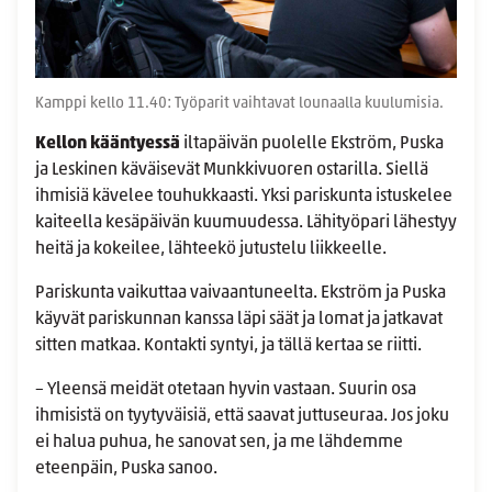
Kamppi kello 11.40: Työparit vaihtavat lounaalla kuulumisia.
Kellon kääntyessä
iltapäivän puolelle Ekström, Puska
ja Leskinen käväisevät Munkkivuoren ostarilla. Siellä
ihmisiä kävelee touhukkaasti. Yksi pariskunta istuskelee
kaiteella kesäpäivän kuumuudessa. Lähityöpari lähestyy
heitä ja kokeilee, lähteekö jutustelu liikkeelle.
Pariskunta vaikuttaa vaivaantuneelta. Ekström ja Puska
käyvät pariskunnan kanssa läpi säät ja lomat ja jatkavat
sitten matkaa. Kontakti syntyi, ja tällä kertaa se riitti.
– Yleensä meidät otetaan hyvin vastaan. Suurin osa
ihmisistä on tyytyväisiä, että saavat juttuseuraa. Jos joku
ei halua puhua, he sanovat sen, ja me lähdemme
eteenpäin, Puska sanoo.