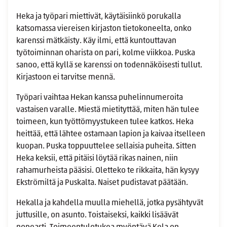
Heka ja työpari miettivät, käytäisiinkö porukalla
katsomassa viereisen kirjaston tietokoneelta, onko
karenssi mätkäisty. Käy ilmi, että kuntouttavan
työtoiminnan oharista on pari, kolme viikkoa. Puska
sanoo, että kyllä se karenssi on todennäköisesti tullut.
Kirjastoon ei tarvitse mennä.
Työpari vaihtaa Hekan kanssa puhelinnumeroita
vastaisen varalle. Miestä mietityttää, miten hän tulee
toimeen, kun työttömyystukeen tulee katkos. Heka
heittää, että lähtee ostamaan lapion ja kaivaa itselleen
kuopan. Puska toppuuttelee sellaisia puheita. Sitten
Heka keksii, että pitäisi löytää rikas nainen, niin
rahamurheista pääsisi. Oletteko te rikkaita, hän kysyy
Ekströmiltä ja Puskalta. Naiset pudistavat päätään.
Hekalla ja kahdella muulla miehellä, jotka pysähtyvät
juttusille, on asunto. Toistaiseksi, kaikki lisäävät