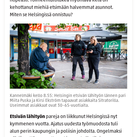
nopeasti. Toimeentulotukea myöntävä Kela on
kehottanut miehiä etsimään halvemmat asunnot.
Miten se Helsingissä onnistuu?
Kannelmäki kello 8.55: Helsingin etsivän lähityön lännen pari
Miita Puska ja Kirsi Ekström tapaavat asiakkaita Sitratorilla.
Useimmat asiakkaat ovat 30–65-vuotiaita.
Etsivän lähityön
pareja on liikkunut Helsingissä nyt
kymmenen vuotta. Ajatus uudesta työmuodosta tuli
alun perin kaupungin ja poliisin johdolta. Ongelmaksi