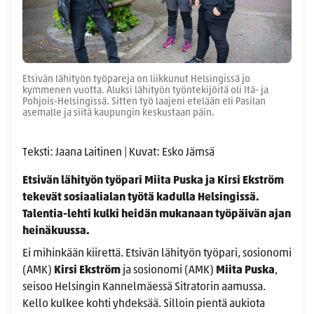
Etsivän lähityön työpareja on liikkunut Helsingissä jo
kymmenen vuotta. Aluksi lähityön työntekijöitä oli Itä- ja
Pohjois-Helsingissä. Sitten työ laajeni etelään eli Pasilan
asemalle ja siitä kaupungin keskustaan päin.
Teksti: Jaana Laitinen | Kuvat: Esko Jämsä
Etsivän lähityön työpari Miita Puska ja Kirsi Ekström
tekevät sosiaalialan työtä kadulla Helsingissä.
Talentia-lehti kulki heidän mukanaan työpäivän ajan
heinäkuussa.
Ei mihinkään kiirettä. Etsivän lähityön työpari, sosionomi
(AMK)
Kirsi Ekström
ja sosionomi (AMK)
Miita Puska
,
seisoo Helsingin Kannelmäessä Sitratorin aamussa.
Kello kulkee kohti yhdeksää. Silloin pientä aukiota