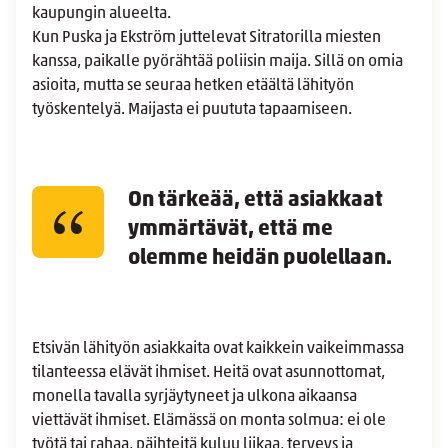
kaupungin alueelta.
Kun Puska ja Ekström juttelevat Sitratorilla miesten
kanssa, paikalle pyörähtää poliisin maija. Sillä on omia
asioita, mutta se seuraa hetken etäältä lähityön
työskentelyä. Maijasta ei puututa tapaamiseen.
On tärkeää, että asiakkaat
ymmärtävät, että me
olemme heidän puolellaan.
Etsivän lähityön asiakkaita ovat kaikkein vaikeimmassa
tilanteessa elävät ihmiset. Heitä ovat asunnottomat,
monella tavalla syrjäytyneet ja ulkona aikaansa
viettävät ihmiset. Elämässä on monta solmua: ei ole
työtä tai rahaa, päihteitä kuluu liikaa, terveys ja