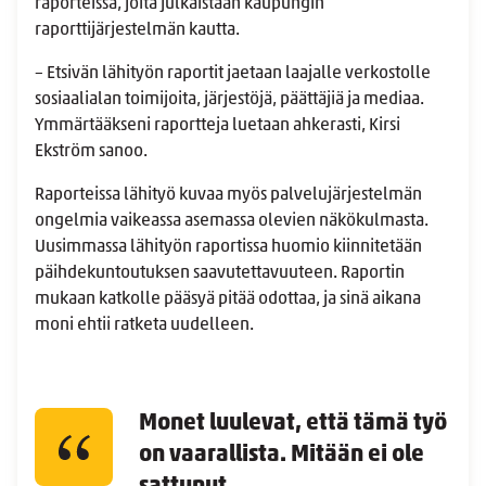
raporteissa, joita julkaistaan kaupungin
raporttijärjestelmän kautta.
– Etsivän lähityön raportit jaetaan laajalle verkostolle
sosiaalialan toimijoita, järjestöjä, päättäjiä ja mediaa.
Ymmärtääkseni raportteja luetaan ahkerasti, Kirsi
Ekström sanoo.
Raporteissa lähityö kuvaa myös palvelujärjestelmän
ongelmia vaikeassa asemassa olevien näkökulmasta.
Uusimmassa lähityön raportissa huomio kiinnitetään
päihdekuntoutuksen saavutettavuuteen. Raportin
mukaan katkolle pääsyä pitää odottaa, ja sinä aikana
moni ehtii ratketa uudelleen.
Monet luulevat, että tämä työ
on vaarallista. Mitään ei ole