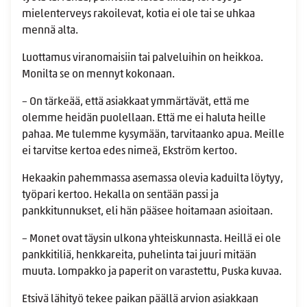
mielenterveys rakoilevat, kotia ei ole tai se uhkaa
mennä alta.
Luottamus viranomaisiin tai palveluihin on heikkoa.
Monilta se on mennyt kokonaan.
– On tärkeää, että asiakkaat ymmärtävät, että me
olemme heidän puolellaan. Että me ei haluta heille
pahaa. Me tulemme kysymään, tarvitaanko apua. Meille
ei tarvitse kertoa edes nimeä, Ekström kertoo.
Hekaakin pahemmassa asemassa olevia kaduilta löytyy,
työpari kertoo. Hekalla on sentään passi ja
pankkitunnukset, eli hän pääsee hoitamaan asioitaan.
– Monet ovat täysin ulkona yhteiskunnasta. Heillä ei ole
pankkitiliä, henkkareita, puhelinta tai juuri mitään
muuta. Lompakko ja paperit on varastettu, Puska kuvaa.
Etsivä lähityö tekee paikan päällä arvion asiakkaan