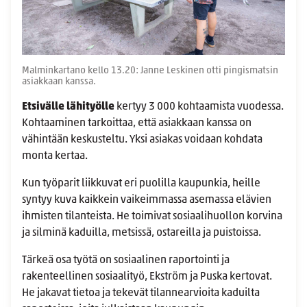
Malminkartano kello 13.20: Janne Leskinen otti pingismatsin
asiakkaan kanssa.
Etsivälle lähityölle
kertyy 3 000 kohtaamista vuodessa.
Kohtaaminen tarkoittaa, että asiakkaan kanssa on
vähintään keskusteltu. Yksi asiakas voidaan kohdata
monta kertaa.
Kun työparit liikkuvat eri puolilla kaupunkia, heille
syntyy kuva kaikkein vaikeimmassa asemassa elävien
ihmisten tilanteista. He toimivat sosiaalihuollon korvina
ja silminä kaduilla, metsissä, ostareilla ja puistoissa.
Tärkeä osa työtä on sosiaalinen raportointi ja
rakenteellinen sosiaalityö, Ekström ja Puska kertovat.
He jakavat tietoa ja tekevät tilannearvioita kaduilta