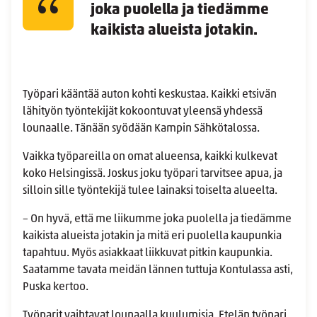
joka puolella ja tiedämme
kaikista alueista jotakin.
Työpari kääntää auton kohti keskustaa. Kaikki etsivän
lähityön työntekijät kokoontuvat yleensä yhdessä
lounaalle. Tänään syödään Kampin Sähkötalossa.
Vaikka työpareilla on omat alueensa, kaikki kulkevat
koko Helsingissä. Joskus joku työpari tarvitsee apua, ja
silloin sille työntekijä tulee lainaksi toiselta alueelta.
– On hyvä, että me liikumme joka puolella ja tiedämme
kaikista alueista jotakin ja mitä eri puolella kaupunkia
tapahtuu. Myös asiakkaat liikkuvat pitkin kaupunkia.
Saatamme tavata meidän lännen tuttuja Kontulassa asti,
Puska kertoo.
Työparit vaihtavat lounaalla kuulumisia. Etelän työpari