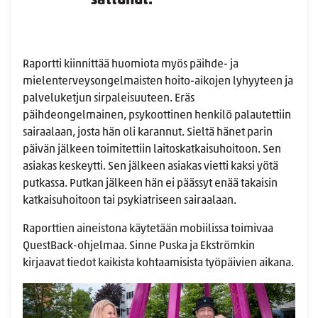
sattunut.
Raportti kiinnittää huomiota myös päihde- ja
mielenterveysongelmaisten hoito-aikojen lyhyyteen ja
palveluketjun sirpaleisuuteen. Eräs
päihdeongelmainen, psykoottinen henkilö palautettiin
sairaalaan, josta hän oli karannut. Sieltä hänet parin
päivän jälkeen toimitettiin laitoskatkaisuhoitoon. Sen
asiakas keskeytti. Sen jälkeen asiakas vietti kaksi yötä
putkassa. Putkan jälkeen hän ei päässyt enää takaisin
katkaisuhoitoon tai psykiatriseen sairaalaan.
Raporttien aineistona käytetään mobiilissa toimivaa
QuestBack-ohjelmaa. Sinne Puska ja Ekströmkin
kirjaavat tiedot kaikista kohtaamisista työpäivien aikana.