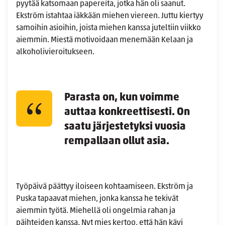
pyytää katsomaan papereita, jotka hän oli saanut.
Ekström istahtaa iäkkään miehen viereen. Juttu kiertyy
samoihin asioihin, joista miehen kanssa juteltiin viikko
aiemmin. Miestä motivoidaan menemään Kelaan ja
alkoholivieroitukseen.
Parasta on, kun voimme
auttaa konkreettisesti. On
saatu järjestetyksi vuosia
rempallaan ollut asia.
Työpäivä päättyy iloiseen kohtaamiseen. Ekström ja
Puska tapaavat miehen, jonka kanssa he tekivät
aiemmin työtä. Miehellä oli ongelmia rahan ja
päihteiden kanssa. Nyt mies kertoo, että hän kävi