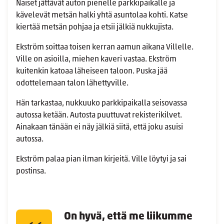
Naiset jättävät auton pienelle parkkipaikalle ja
kävelevät metsän halki yhtä asuntolaa kohti. Katse
kiertää metsän pohjaa ja etsii jälkiä nukkujista.
Ekström soittaa toisen kerran aamun aikana Villelle.
Ville on asioilla, miehen kaveri vastaa. Ekström
kuitenkin katoaa läheiseen taloon. Puska jää
odottelemaan talon lähettyville.
Hän tarkastaa, nukkuuko parkkipaikalla seisovassa
autossa ketään. Autosta puuttuvat rekisterikilvet.
Ainakaan tänään ei näy jälkiä siitä, että joku asuisi
autossa.
Ekström palaa pian ilman kirjeitä. Ville löytyi ja sai
postinsa.
On hyvä, että me liikumme