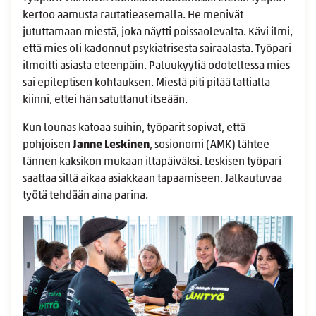
kertoo aamusta rautatieasemalla. He menivät
jututtamaan miestä, joka näytti poissaolevalta. Kävi ilmi,
että mies oli kadonnut psykiatrisesta sairaalasta. Työpari
ilmoitti asiasta eteenpäin. Paluukyytiä odotellessa mies
sai epileptisen kohtauksen. Miestä piti pitää lattialla
kiinni, ettei hän satuttanut itseään.
Kun lounas katoaa suihin, työparit sopivat, että
pohjoisen
Janne Leskinen
, sosionomi (AMK) lähtee
lännen kaksikon mukaan iltapäiväksi. Leskisen työpari
saattaa sillä aikaa asiakkaan tapaamiseen. Jalkautuvaa
työtä tehdään aina parina.