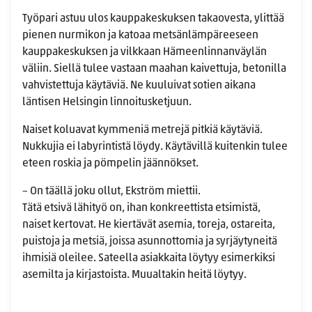
Työpari astuu ulos kauppakeskuksen takaovesta, ylittää
pienen nurmikon ja katoaa metsänlämpäreeseen
kauppakeskuksen ja vilkkaan Hämeenlinnanväylän
väliin. Siellä tulee vastaan maahan kaivettuja, betonilla
vahvistettuja käytäviä. Ne kuuluivat sotien aikana
läntisen Helsingin linnoitusketjuun.
Naiset koluavat kymmeniä metrejä pitkiä käytäviä.
Nukkujia ei labyrintistä löydy. Käytävillä kuitenkin tulee
eteen roskia ja pömpelin jäännökset.
– On täällä joku ollut, Ekström miettii.
Tätä etsivä lähityö on, ihan konkreettista etsimistä,
naiset kertovat. He kiertävät asemia, toreja, ostareita,
puistoja ja metsiä, joissa asunnottomia ja syrjäytyneitä
ihmisiä oleilee. Sateella asiakkaita löytyy esimerkiksi
asemilta ja kirjastoista. Muualtakin heitä löytyy.