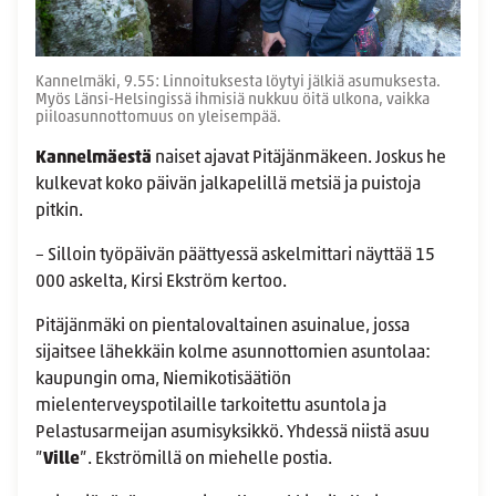
Kannelmäki, 9.55: Linnoituksesta löytyi jälkiä asumuksesta.
Myös Länsi-Helsingissä ihmisiä nukkuu öitä ulkona, vaikka
piiloasunnottomuus on yleisempää.
Kannelmäestä
naiset ajavat Pitäjänmäkeen. Joskus he
kulkevat koko päivän jalkapelillä metsiä ja puistoja
pitkin.
– Silloin työpäivän päättyessä askelmittari näyttää 15
000 askelta, Kirsi Ekström kertoo.
Pitäjänmäki on pientalovaltainen asuinalue, jossa
sijaitsee lähekkäin kolme asunnottomien asuntolaa:
kaupungin oma, Niemikotisäätiön
mielenterveyspotilaille tarkoitettu asuntola ja
Pelastusarmeijan asumisyksikkö. Yhdessä niistä asuu
”
Ville
”. Ekströmillä on miehelle postia.