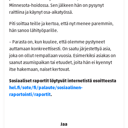
Minnesota-hoidossa. Sen jälkeen hän on pysynyt
raittiina ja käynyt osa-aikatyössä.
Piti soittaa teille ja kertoa, että nyt menee paremmin,
hän sanoo lähityöparille.
– Parasta on, kun kuulee, että olemme pystyneet
auttamaan konkreettisesti. On saatu järjestettyä asia,
joka on ollut rempallaan vuosia. Esimerkiksi asiakas on
saanut asumispaikan tai etuudet, joita hän ei kyennyt
itse hakemaan, naiset kertovat.
Sosiaaliset raportit löytyvät internetistä osoitteesta
hel.fi/sote/fi/palaute/sosiaalinen-
raportointi/raportit
.
Jaa