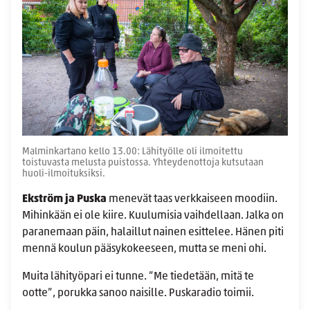
Malminkartano kello 13.00: Lähityölle oli ilmoitettu
toistuvasta melusta puistossa. Yhteydenottoja kutsutaan
huoli-ilmoituksiksi.
Ekström ja Puska
menevät taas verkkaiseen moodiin.
Mihinkään ei ole kiire. Kuulumisia vaihdellaan. Jalka on
paranemaan päin, halaillut nainen esittelee. Hänen piti
mennä koulun pääsykokeeseen, mutta se meni ohi.
Muita lähityöpari ei tunne. ”Me tiedetään, mitä te
ootte”, porukka sanoo naisille. Puskaradio toimii.