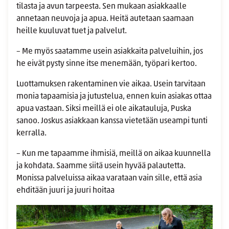
tilasta ja avun tarpeesta. Sen mukaan asiakkaalle
annetaan neuvoja ja apua. Heitä autetaan saamaan
heille kuuluvat tuet ja palvelut.
– Me myös saatamme usein asiakkaita palveluihin, jos
he eivät pysty sinne itse menemään, työpari kertoo.
Luottamuksen rakentaminen vie aikaa. Usein tarvitaan
monia tapaamisia ja jutustelua, ennen kuin asiakas ottaa
apua vastaan. Siksi meillä ei ole aikatauluja, Puska
sanoo. Joskus asiakkaan kanssa vietetään useampi tunti
kerralla.
– Kun me tapaamme ihmisiä, meillä on aikaa kuunnella
ja kohdata. Saamme siitä usein hyvää palautetta.
Monissa palveluissa aikaa varataan vain sille, että asia
ehditään juuri ja juuri hoitaa