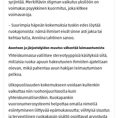
syrjintää. Merkittävin stigman vaikutus yksilöön on
voimakas psyykkinen kuormitus, joka kitkee
voimavaroja.
– Suurimpia häpeän kokemuksia tuskin edes löytää
ruokajonoista: nämä ihmiset eivät sinne asti jaksa tai
kehtaa tulla, Anniina Lahtinen sanoo.
Asenteen ja järjestelyiden muutos vähentää leimaantumista
Yhteiskunnassa vallitsee stereotyyppisiä käsityksiä siitä,
millaisia ruoka-apuun hakeutuvien ihmisten ajatellaan
olevan, mikä pahentaa avun hakijan leimautumisen
pelkoa.
Ulkopuolisuuden kokemukseen voidaan kuitenkin
vaikuttaa niin ruohonjuuritasolla kuin
yhteiskunnallisestikin. Ruokapankin
vuoronumerosysteemi helpottaa omalla nimellä
esiintymiseen liittyvää epämukavuutta; viihtyisä sisustus
ja terveellinen ruokakassin sisältö osoittavat arvostusta