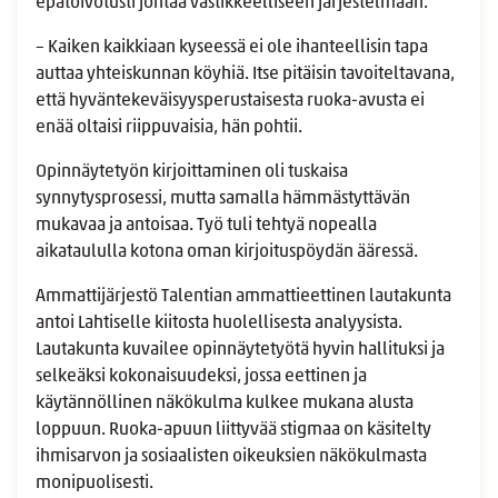
epätoivotusti johtaa vastikkeelliseen järjestelmään.
– Kaiken kaikkiaan kyseessä ei ole ihanteellisin tapa
auttaa yhteiskunnan köyhiä. Itse pitäisin tavoiteltavana,
että hyväntekeväisyysperustaisesta ruoka-avusta ei
enää oltaisi riippuvaisia, hän pohtii.
Opinnäytetyön kirjoittaminen oli tuskaisa
synnytysprosessi, mutta samalla hämmästyttävän
mukavaa ja antoisaa. Työ tuli tehtyä nopealla
aikataululla kotona oman kirjoituspöydän ääressä.
Ammattijärjestö Talentian ammattieettinen lautakunta
antoi Lahtiselle kiitosta huolellisesta analyysista.
Lautakunta kuvailee opinnäytetyötä hyvin hallituksi ja
selkeäksi kokonaisuudeksi, jossa eettinen ja
käytännöllinen näkökulma kulkee mukana alusta
loppuun. Ruoka-apuun liittyvää stigmaa on käsitelty
ihmisarvon ja sosiaalisten oikeuksien näkökulmasta
monipuolisesti.