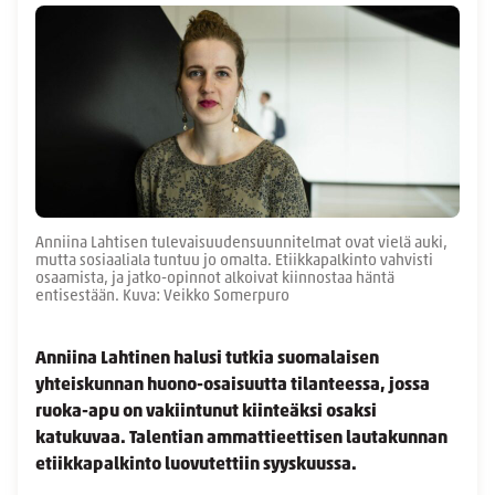
Anniina Lahtisen tulevaisuudensuunnitelmat ovat vielä auki,
mutta sosiaaliala tuntuu jo omalta. Etiikkapalkinto vahvisti
osaamista, ja jatko-opinnot alkoivat kiinnostaa häntä
entisestään. Kuva: Veikko Somerpuro
Anniina Lahtinen halusi tutkia suomalaisen
yhteiskunnan huono-osaisuutta tilanteessa, jossa
ruoka-apu on vakiintunut kiinteäksi osaksi
katukuvaa. Talentian ammattieettisen lautakunnan
etiikkapalkinto luovutettiin syyskuussa.