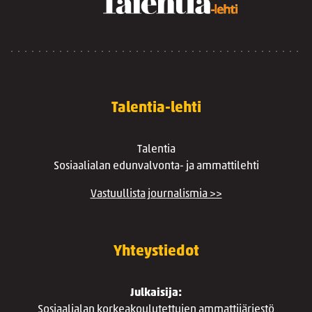
Talentia-lehti
Talentia
Sosiaalialan edunvalvonta- ja ammattilehti
Vastuullista journalismia >>
Yhteystiedot
Julkaisija:
Sosiaalialan korkeakoulutettujen ammattijärjestö