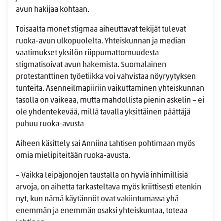
avun hakijaa kohtaan.
Toisaalta monet stigmaa aiheuttavat tekijät tulevat
ruoka-avun ulkopuolelta. Yhteiskunnan ja median
vaatimukset yksilön riippumattomuudesta
stigmatisoivat avun hakemista. Suomalainen
protestanttinen työetiikka voi vahvistaa nöyryytyksen
tunteita. Asenneilmapiiriin vaikuttaminen yhteiskunnan
tasolla on vaikeaa, mutta mahdollista pienin askelin – ei
ole yhdentekevää, millä tavalla yksittäinen päättäjä
puhuu ruoka-avusta
Aiheen käsittely sai Anniina Lahtisen pohtimaan myös
omia mielipiteitään ruoka-avusta.
– Vaikka leipäjonojen taustalla on hyviä inhimillisiä
arvoja, on aihetta tarkasteltava myös kriittisesti etenkin
nyt, kun nämä käytännöt ovat vakiintumassa yhä
enemmän ja enemmän osaksi yhteiskuntaa, toteaa