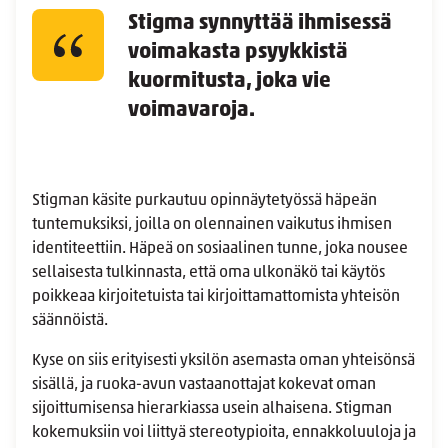
Stigma synnyttää ihmisessä
voimakasta psyykkistä
kuormitusta, joka vie
voimavaroja.
Stigman käsite purkautuu opinnäytetyössä häpeän
tuntemuksiksi, joilla on olennainen vaikutus ihmisen
identiteettiin. Häpeä on sosiaalinen tunne, joka nousee
sellaisesta tulkinnasta, että oma ulkonäkö tai käytös
poikkeaa kirjoitetuista tai kirjoittamattomista yhteisön
säännöistä.
Kyse on siis erityisesti yksilön asemasta oman yhteisönsä
sisällä, ja ruoka-avun vastaanottajat kokevat oman
sijoittumisensa hierarkiassa usein alhaisena. Stigman
kokemuksiin voi liittyä stereotypioita, ennakkoluuloja ja