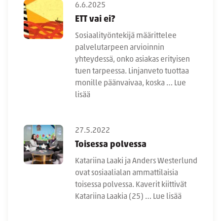
6.6.2025
ETT vai ei?
Sosiaalityöntekijä määrittelee
palvelutarpeen arvioinnin
yhteydessä, onko asiakas erityisen
tuen tarpeessa. Linjanveto tuottaa
monille päänvaivaa, koska …
Lue
lisää
27.5.2022
Toisessa polvessa
Katariina Laaki ja Anders Westerlund
ovat sosiaalialan ammattilaisia
toisessa polvessa. Kaverit kiittivät
Katariina Laakia (25) …
Lue lisää