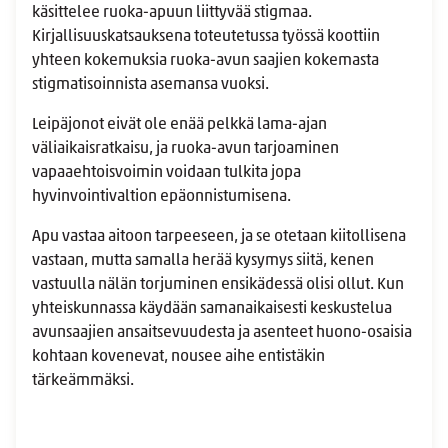
käsittelee ruoka-apuun liittyvää stigmaa.
Kirjallisuuskatsauksena toteutetussa työssä koottiin
yhteen kokemuksia ruoka-avun saajien kokemasta
stigmatisoinnista asemansa vuoksi.
Leipäjonot eivät ole enää pelkkä lama-ajan
väliaikaisratkaisu, ja ruoka-avun tarjoaminen
vapaaehtoisvoimin voidaan tulkita jopa
hyvinvointivaltion epäonnistumisena.
Apu vastaa aitoon tarpeeseen, ja se otetaan kiitollisena
vastaan, mutta samalla herää kysymys siitä, kenen
vastuulla nälän torjuminen ensikädessä olisi ollut. Kun
yhteiskunnassa käydään samanaikaisesti keskustelua
avunsaajien ansaitsevuudesta ja asenteet huono-osaisia
kohtaan kovenevat, nousee aihe entistäkin
tärkeämmäksi.