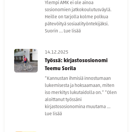
Ylempi AMK ei ole ainoa
sosionomien jatkokoulutusväylä.
Heille on tarjolla kolme polkua
pätevöityä sosiaalityöntekijäksi.
Suorin …
Lue lisää
14.12.2025
Työssä: kirjastososionomi
Teemu Sorila
”Kannustan ihmisiä innostumaan
lukemisesta ja hoksaamaan, miten
iso merkitys lukutaidolla on.” ”Olen
aloittanut työssäni
kirjastososionomina muutama …
Lue lisää