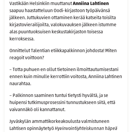
Vastikään Helsinkiin muuttanut
Anniina Lahtinen
saapuu haastatteluun Oodi-kirjastoon työpäivänsä
jälkeen. Juttukuvien ottaminen kerää katseita toisilta
kirjastovierailijoilta, valokuvauksen jälkeen istumme
alas puuntuoksuisen keskustakirjaston toisessa
kerroksessa.
Onnittelut Talentian etiikkapalkinnon johdosta! Miten
reagoit voittoon?
– Totta puhuen en ollut tietoinen ilmoittautumisestani
ennen kuin minulle kerrottiin voitosta, Anniina Lahtinen
naurahtaa.
– Palkinnon saaminen tuntui tietysti hyvältä, ja se
huipensi tutkimusprosessini tunnustukseen siitä, että
vaivannäkö oli kannattanut.
Jyväskylän ammattikorkeakoulusta valmistuneen
Lahtisen opinnäytetyö
Hyvinvointiyhteiskunnan häpeä