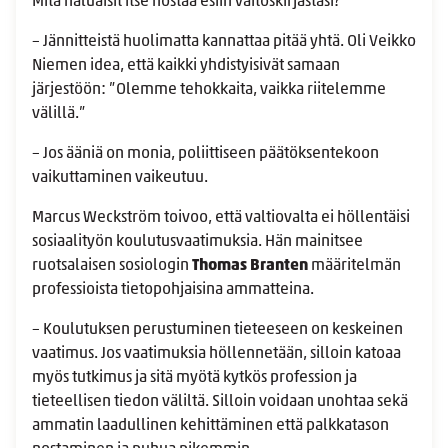
Mitä haluaisit itse nostaa esiin väitöskirjastasi?
– Jännitteistä huolimatta kannattaa pitää yhtä. Oli Veikko
Niemen idea, että kaikki yhdistyisivät samaan
järjestöön: ”Olemme tehokkaita, vaikka riitelemme
välillä.”
– Jos ääniä on monia, poliittiseen päätöksentekoon
vaikuttaminen vaikeutuu.
Marcus Weckström toivoo, että valtiovalta ei höllentäisi
sosiaalityön koulutusvaatimuksia. Hän mainitsee
ruotsalaisen sosiologin
Thomas Branten
määritelmän
professioista tietopohjaisina ammatteina.
– Koulutuksen perustuminen tieteeseen on keskeinen
vaatimus. Jos vaatimuksia höllennetään, silloin katoaa
myös tutkimus ja sitä myötä kytkös profession ja
tieteellisen tiedon väliltä. Silloin voidaan unohtaa sekä
ammatin laadullinen kehittäminen että palkkatason