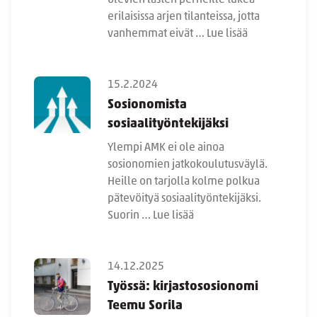
erilaisissa arjen tilanteissa, jotta
vanhemmat eivät …
Lue lisää
15.2.2024
Sosionomista
sosiaalityöntekijäksi
Ylempi AMK ei ole ainoa
sosionomien jatkokoulutusväylä.
Heille on tarjolla kolme polkua
pätevöityä sosiaalityöntekijäksi.
Suorin …
Lue lisää
14.12.2025
Työssä: kirjastososionomi
Teemu Sorila