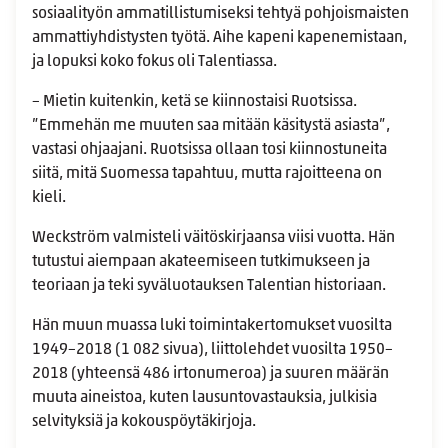
sosiaalityön ammatillistumiseksi tehtyä pohjoismaisten
ammattiyhdistysten työtä. Aihe kapeni kapenemistaan,
ja lopuksi koko fokus oli Talentiassa.
– Mietin kuitenkin, ketä se kiinnostaisi Ruotsissa.
”Emmehän me muuten saa mitään käsitystä asiasta”,
vastasi ohjaajani. Ruotsissa ollaan tosi kiinnostuneita
siitä, mitä Suomessa tapahtuu, mutta rajoitteena on
kieli.
Weckström valmisteli väitöskirjaansa viisi vuotta. Hän
tutustui aiempaan akateemiseen tutkimukseen ja
teoriaan ja teki syväluotauksen Talentian historiaan.
Hän muun muassa luki toimintakertomukset vuosilta
1949–2018 (1 082 sivua), liittolehdet vuosilta 1950–
2018 (yhteensä 486 irtonumeroa) ja suuren määrän
muuta aineistoa, kuten lausuntovastauksia, julkisia
selvityksiä ja kokouspöytäkirjoja.