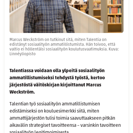
Marcus Weckström on tutkinut sitä, miten Talentia on
edistänyt sosiaalityön ammatillistumista. Hän toivoo, että
valtio ei höllentäisi sosiaalityön koulutusvaatimuksia. Kuva:
Linnéyliopisto
Talentiassa voidaan olla ylpeitä sosiaalityön
ammatillistumiseksi tehdystä työstä, kertoo
järjestöstä väitöskirjan kirjoittanut Marcus
Weckström.
Talentian työ sosiaalityön ammatillistumisen
edistämiseksi on kouluesimerkki siitä, miten
ammattijärjestön tulisi toimia saavuttaakseen pitkän
aikavälin strategiset tavoitteensa – varsinkin tavoitteen
sosiaalityön legitimoimisesta.