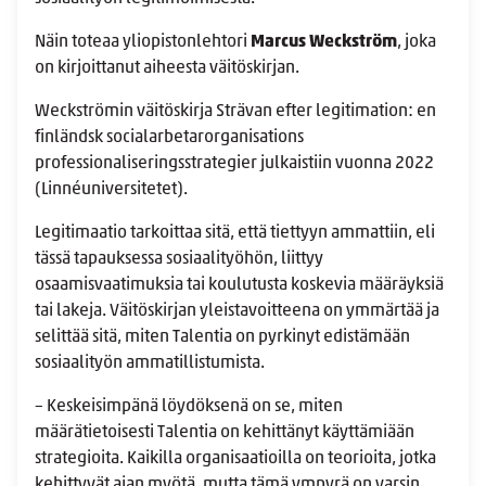
Näin toteaa yliopistonlehtori
Marcus Weckström
, joka
on kirjoittanut aiheesta väitöskirjan.
Weckströmin väitöskirja Strävan efter legitimation: en
finländsk socialarbetarorganisations
professionaliseringsstrategier julkaistiin vuonna 2022
(Linnéuniversitetet).
Legitimaatio tarkoittaa sitä, että tiettyyn ammattiin, eli
tässä tapauksessa sosiaalityöhön, liittyy
osaamisvaatimuksia tai koulutusta koskevia määräyksiä
tai lakeja. Väitöskirjan yleistavoitteena on ymmärtää ja
selittää sitä, miten Talentia on pyrkinyt edistämään
sosiaalityön ammatillistumista.
– Keskeisimpänä löydöksenä on se, miten
määrätietoisesti Talentia on kehittänyt käyttämiään
strategioita. Kaikilla organisaatioilla on teorioita, jotka
kehittyvät ajan myötä, mutta tämä ympyrä on varsin