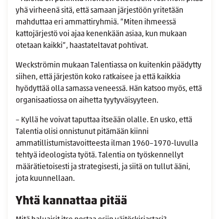
yhä virheenä sitä, että samaan järjestöön yritetään
mahduttaa eri ammattiryhmiä. ”Miten ihmeessä
kattojärjestö voi ajaa kenenkään asiaa, kun mukaan
otetaan kaikki”, haastateltavat pohtivat.
Weckströmin mukaan Talentiassa on kuitenkin päädytty
siihen, että järjestön koko ratkaisee ja että kaikkia
hyödyttää olla samassa veneessä. Hän katsoo myös, että
organisaatiossa on aihetta tyytyväisyyteen.
– Kyllä he voivat taputtaa itseään olalle. En usko, että
Talentia olisi onnistunut pitämään kiinni
ammatillistumistavoitteesta ilman 1960–1970-luvulla
tehtyä ideologista työtä. Talentia on työskennellyt
määrätietoisesti ja strategisesti, ja siitä on tullut ääni,
jota kuunnellaan.
Yhtä kannattaa pitää