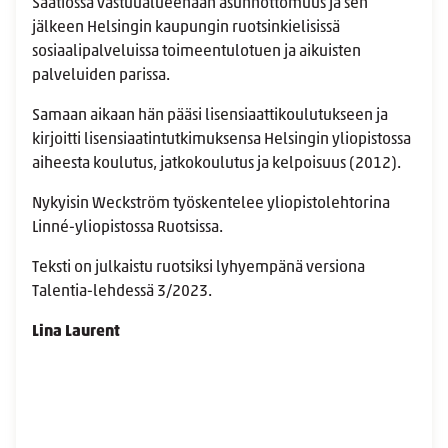
Säätiössä vastuualueenaan asunnottomuus ja sen
jälkeen Helsingin kaupungin ruotsinkielisissä
sosiaalipalveluissa toimeentulotuen ja aikuisten
palveluiden parissa.
Samaan aikaan hän pääsi lisensiaattikoulutukseen ja
kirjoitti lisensiaatintutkimuksensa Helsingin yliopistossa
aiheesta koulutus, jatkokoulutus ja kelpoisuus (2012).
Nykyisin Weckström työskentelee yliopistolehtorina
Linné-yliopistossa Ruotsissa.
Teksti on julkaistu ruotsiksi lyhyempänä versiona
Talentia-lehdessä 3/2023.
Lina Laurent