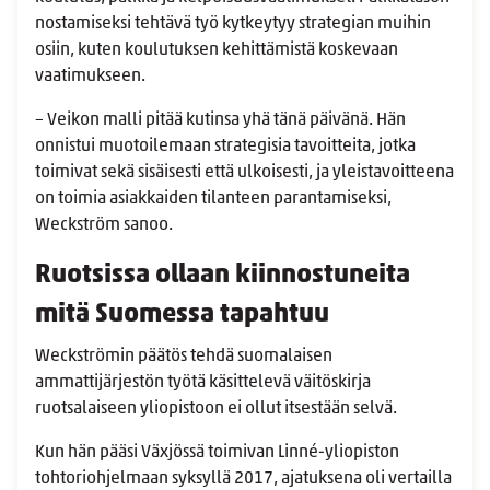
nostamiseksi tehtävä työ kytkeytyy strategian muihin
osiin, kuten koulutuksen kehittämistä koskevaan
vaatimukseen.
– Veikon malli pitää kutinsa yhä tänä päivänä. Hän
onnistui muotoilemaan strategisia tavoitteita, jotka
toimivat sekä sisäisesti että ulkoisesti, ja yleistavoitteena
on toimia asiakkaiden tilanteen parantamiseksi,
Weckström sanoo.
Ruotsissa ollaan kiinnostuneita
mitä Suomessa tapahtuu
Weckströmin päätös tehdä suomalaisen
ammattijärjestön työtä käsittelevä väitöskirja
ruotsalaiseen yliopistoon ei ollut itsestään selvä.
Kun hän pääsi Växjössä toimivan Linné-yliopiston
tohtoriohjelmaan syksyllä 2017, ajatuksena oli vertailla