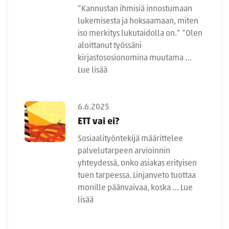
”Kannustan ihmisiä innostumaan
lukemisesta ja hoksaamaan, miten
iso merkitys lukutaidolla on.” ”Olen
aloittanut työssäni
kirjastososionomina muutama …
Lue lisää
6.6.2025
ETT vai ei?
Sosiaalityöntekijä määrittelee
palvelutarpeen arvioinnin
yhteydessä, onko asiakas erityisen
tuen tarpeessa. Linjanveto tuottaa
monille päänvaivaa, koska …
Lue
lisää