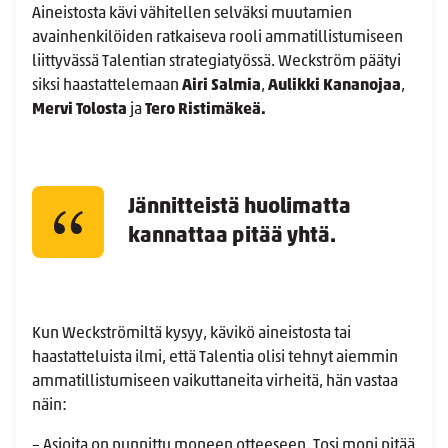
Aineistosta kävi vähitellen selväksi muutamien
avainhenkilöiden ratkaiseva rooli ammatillistumiseen
liittyvässä Talentian strategiatyössä. Weckström päätyi
siksi haastattelemaan
Airi Salmia
,
Aulikki Kananojaa
,
Mervi Tolosta
ja
Tero Ristimäkeä.
Jännitteistä huolimatta
kannattaa pitää yhtä.
Kun Weckströmiltä kysyy, kävikö aineistosta tai
haastatteluista ilmi, että Talentia olisi tehnyt aiemmin
ammatillistumiseen vaikuttaneita virheitä, hän vastaa
näin:
– Asioita on punnittu moneen otteeseen. Tosi moni pitää