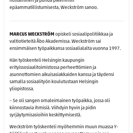
nostaminen ja puhua pikemmin
epäammatillistumisesta, Weckström sanoo.
MARCUS WECKSTRÖM
opiskeli sosiaalipolitiikkaa ja
valtiotieteitä Åbo Akademissa. Weckström sai
ensimmäisen työpaikkansa sosiaalialalta vuonna 1997.
Hän työskenteli Helsingin kaupungin
erityissosiaalitoimistossa perheettömien ja
asunnottomien aikuisasiakkaiden kanssa ja täydensi
samalla sosiaalityön koulutustaan Helsingin
yliopistossa.
– Se oli sangen omaleimainen työpaikka, jossa oli
kiinnostavia ihmisiä. Viihdyin hyvin ja pidin
syrjäytymisasioihin keskittymisestä.
Weckström työskenteli myöhemmin muun muassa Y-