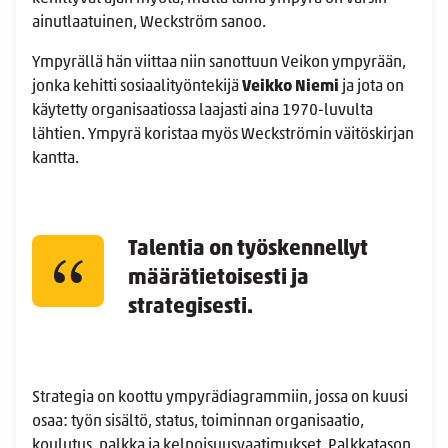
ainutlaatuinen, Weckström sanoo.
Ympyrällä hän viittaa niin sanottuun Veikon ympyrään,
jonka kehitti sosiaalityöntekijä
Veikko Niemi
ja jota on
käytetty organisaatiossa laajasti aina 1970-luvulta
lähtien. Ympyrä koristaa myös Weckströmin väitöskirjan
kantta.
Talentia on työskennellyt
määrätietoisesti ja
strategisesti.
Strategia on koottu ympyrädiagrammiin, jossa on kuusi
osaa: työn sisältö, status, toiminnan organisaatio,
koulutus, palkka ja kelpoisuusvaatimukset. Palkkatason