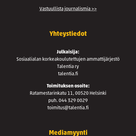
Vastuullista journalismia >>
Yhteystiedot
Julkaisija:
Sosiaalialan korkeakoulutettujen ammattijärjestö
Talentia ry
talentia.fi
Toimituksen osoite:
Ratamestarinkatu 11, 00520 Helsinki
puh. 044 329 0029
toimitus@talentia.fi
Mediamyynti