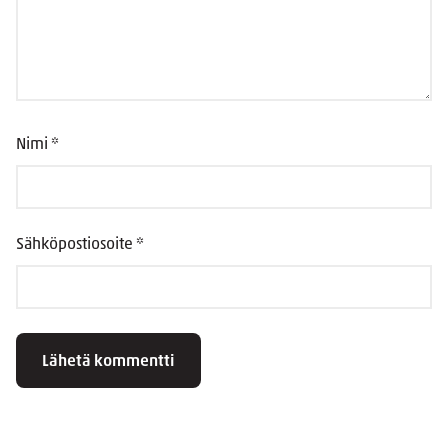
Nimi
*
Sähköpostiosoite
*