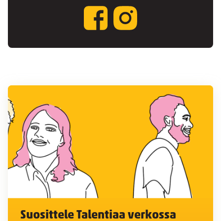
Suosittele Talentiaa verkossa