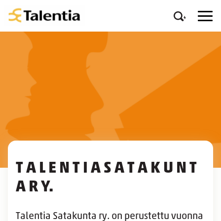
T A L E N T I A S A T A K U N T
A R Y.
Talentia Satakunta ry. on perustettu vuonna