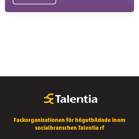
Fackorganisationen för högutbildade inom
socialbranschen Talentia rf