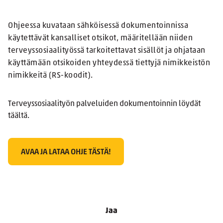
Ohjeessa kuvataan sähköisessä dokumentoinnissa
käytettävät kansalliset otsikot, määritellään niiden
terveyssosiaalityössä tarkoitettavat sisällöt ja ohjataan
käyttämään otsikoiden yhteydessä tiettyjä nimikkeistön
nimikkeitä (RS-koodit).
Terveyssosiaalityön palveluiden dokumentoinnin löydät
täältä.
AVAA JA LATAA OHJE TÄSTÄ!
Jaa