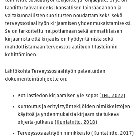
toimiville sosiaalityöntekijöille ja -ohjaajille. Ohje on
laadittu työvälineeksi kansallisen lainsäädännön ja
valtakunnallisten suositusten noudattamiseksi sekä
terveyssosiaalityön kirjaamisen yhdenmukaistamiseksi.
Se on tarkoitettu helpottamaan sekä ammattilaisen
kirjaamista että kirjauksien hyödyntämistä sekä
mahdollistamaan terveyssosiaalityön tilastoinnin
kehittäminen.
Lähtökohta Terveyssosiaalityön palveluiden
dokumentointiohjeelle on:
Potilastiedon kirjaamisen yleisopas (
THL, 2022
)
Kuntoutus ja erityistyöntekijöiden nimikkeistöjen
käyttöä ja yhdenmukaista kirjaamista tukeva
ohjeita-julkaisu (
Kuntaliitto, 2018
)
Terveyssosiaalityön nimikkeistö (
Kuntaliitto, 2017
)