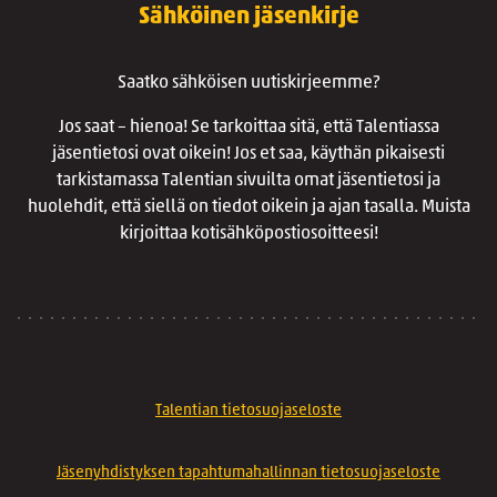
Sähköinen jäsenkirje
Saatko sähköisen uutiskirjeemme?
Jos saat – hienoa! Se tarkoittaa sitä, että Talentiassa
jäsentietosi ovat oikein! Jos et saa, käythän pikaisesti
tarkistamassa Talentian sivuilta omat jäsentietosi ja
huolehdit, että siellä on tiedot oikein ja ajan tasalla. Muista
kirjoittaa kotisähköpostiosoitteesi!
Talentian tietosuojaseloste
Jäsenyhdistyksen tapahtumahallinnan tietosuojaseloste