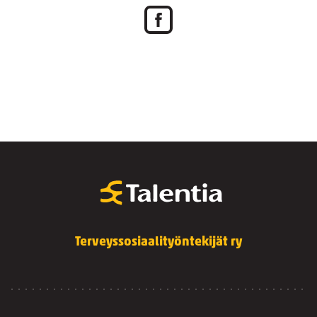
Terveyssosiaalityöntekijät ry