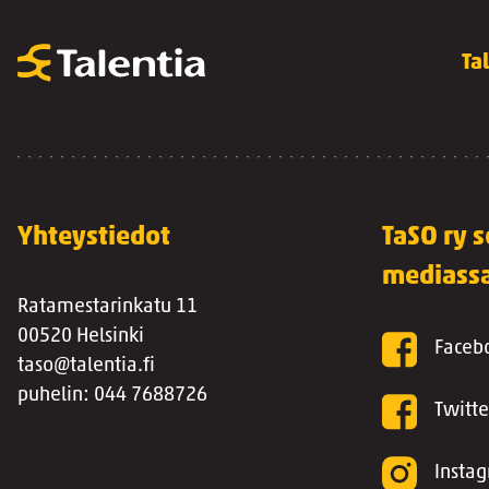
Ta
Yhteystiedot
TaSO ry s
mediass
Ratamestarinkatu 11
00520 Helsinki
Faceb
taso@talentia.fi
puhelin: 044 7688726
Twitte
Insta