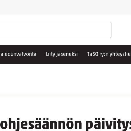
ja edunvalvonta
Liity jäseneksi
TaSO ry:n yhteysti
ohjesäännön päivity