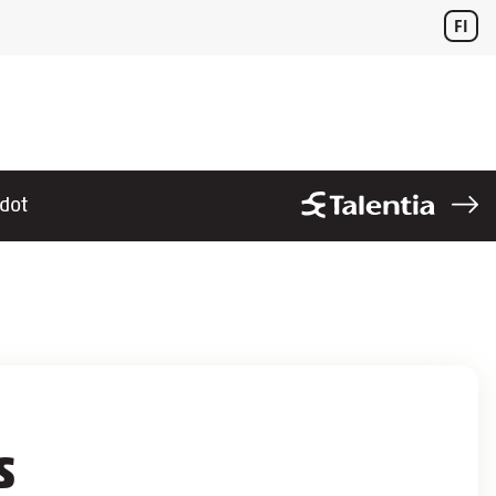
FI
edot
s