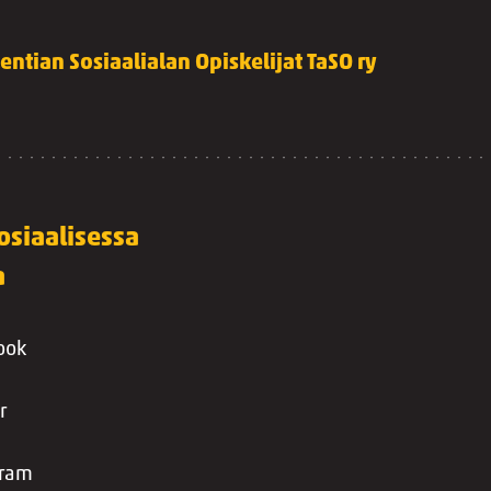
lentian Sosiaalialan Opiskelijat TaSO ry
osiaalisessa
a
ook
r
gram