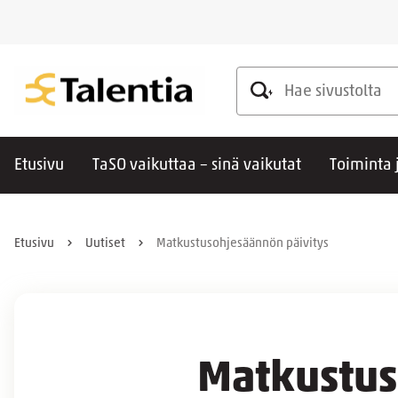
Hae sivustolta
Etusivu
TaSO vaikuttaa – sinä vaikutat
Toiminta 
Etusivu
Uutiset
Matkustusohjesäännön päivitys
Matkustus