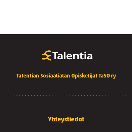
Talentian Sosiaalialan Opiskelijat TaSO ry
Yhteystiedot