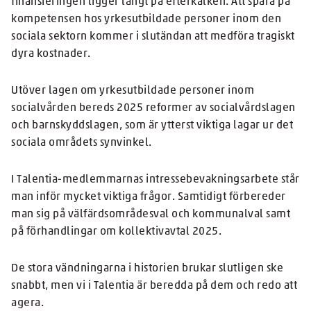
finansieringen ligger långt på efterkälken. Att spara på
kompetensen hos yrkesutbildade personer inom den
sociala sektorn kommer i slutändan att medföra tragiskt
dyra kostnader.
Utöver lagen om yrkesutbildade personer inom
socialvården bereds 2025 reformer av socialvårdslagen
och barnskyddslagen, som är ytterst viktiga lagar ur det
sociala områdets synvinkel.
I Talentia-medlemmarnas intressebevakningsarbete står
man inför mycket viktiga frågor. Samtidigt förbereder
man sig på välfärdsområdesval och kommunalval samt
på förhandlingar om kollektivavtal 2025.
De stora vändningarna i historien brukar slutligen ske
snabbt, men vi i Talentia är beredda på dem och redo att
agera.