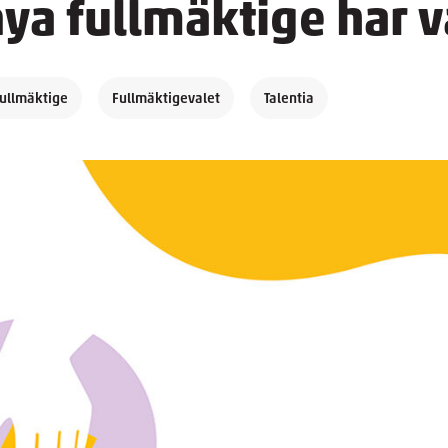
nya fullmäktige har v
ullmäktige
Fullmäktigevalet
Talentia