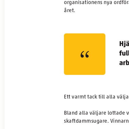
organisationens nya ordfö
året.
Hjä
ful
arb
Ett varmt tack till alla väl
Bland alla väljare lottade 
skaftdammsugare. Vinnarna