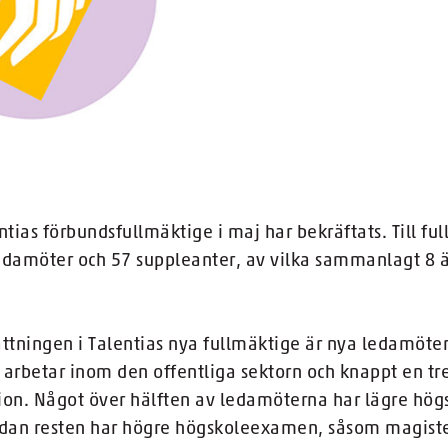
entias förbundsfullmäktige i maj har bekräftats. Till f
edamöter och 57 suppleanter, av vilka sammanlagt 8 ä
tningen i Talentias nya fullmäktige är nya ledamöter.
rbetar inom den offentliga sektorn och knappt en tr
ation. Något över hälften av ledamöterna har lägre h
an resten har högre högskoleexamen, såsom magist