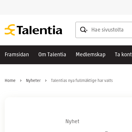
Hae sivustolta
Framsidan
Om Talentia
Medlemskap
Ta kont
Home
Nyheter
Talentias nya fullmäktige har valts
Nyhet