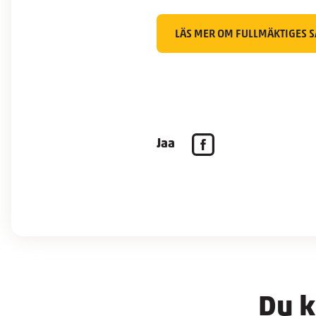
LÄS MER OM FULLMÄKTIGES 
Jaa
Du k