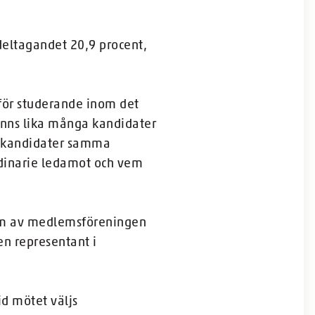
ldeltagandet 20,9 procent,
 för studerande inom det
fanns lika många kandidater
vå kandidater samma
rdinarie ledamot och vem
lem av medlemsföreningen
en representant i
d mötet väljs