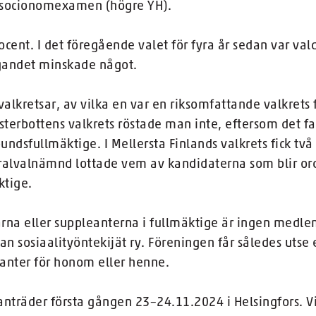
 socionomexamen (högre YH).
cent. I det föregående valet för fyra år sedan var va
agandet minskade något.
valkretsar, av vilka en var en riksomfattande valkrets
Österbottens valkrets röstade man inte, eftersom det 
bundsfullmäktige. I Mellersta Finlands valkrets fick t
ntralvalnämnd lottade vem av kandidaterna som blir o
ktige.
na eller suppleanterna i fullmäktige är ingen med
 sosiaalityöntekijät ry. Föreningen får således utse 
anter för honom eller henne.
träder första gången 23–24.11.2024 i Helsingfors. Vi