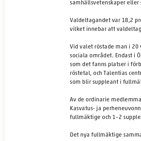
samhällsvetenskaper eller
Valdeltagandet var 18,2 pro
vilket innebar att valdelt
Vid valet röstade man i 20 
sociala området. Endast i 
som det fanns platser i för
röstetal, och Talentias ce
som blir suppleant i fullmä
Av de ordinarie medlemmar
Kasvatus- ja perheneuvonnan
fullmäktige och 1–2 supple
Det nya fullmäktige samman