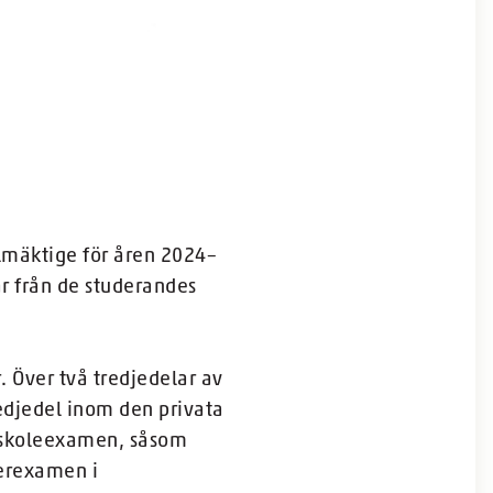
ullmäktige för åren 2024–
r från de studerandes
 Över två tredjedelar av
edjedel inom den privata
ögskoleexamen, såsom
erexamen i