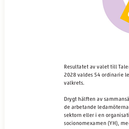
Resultatet av valet till Tal
2028 valdes 54 ordinarie l
valkrets.
Drygt hälften av sammansät
de arbetande ledamöterna a
sektorn eller i en organis
socionomexamen (YH), med