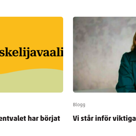
Blogg
entvalet har börjat
Vi står inför viktig