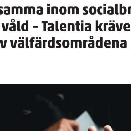
samma inom socialb
r våld – Talentia kräv
av välfärdsområdena