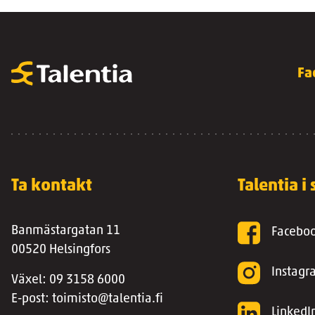
Fa
Ta kontakt
Talentia i
Banmästargatan 11
Facebo
00520 Helsingfors
Instag
Växel: 09 3158 6000
E-post: toimisto@talentia.fi
LinkedI