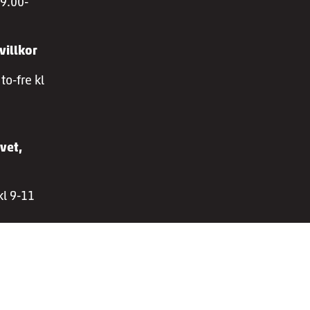
 9.00-
villkor
to-fre kl
vet,
kl 9-11