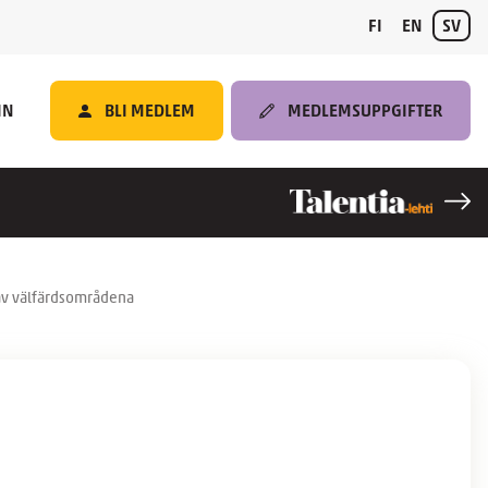
FI
EN
SV
IN
BLI MEDLEM
MEDLEMSUPPGIFTER
 av välfärdsområdena