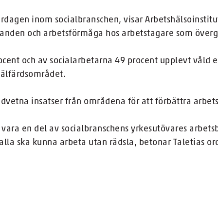
ardagen inom socialbranschen, visar Arbetshälsoinstitu
landen och arbetsförmåga hos arbetstagare som övergå
cent och av socialarbetarna 49 procent upplevt våld e
 välfärdsområdet.
vetna insatser från områdena för att förbättra arbet
te vara en del av socialbranschens yrkesutövares arbets
alla ska kunna arbeta utan rädsla, betonar Taletias o