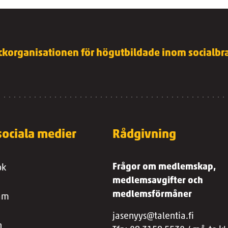
ckorganisationen för högutbildade inom socialbra
 sociala medier
Rådgivning
Frågor om medlemskap,
ok
medlemsavgifter och
medlemsförmåner
ram
jasenyys@talentia.fi
n