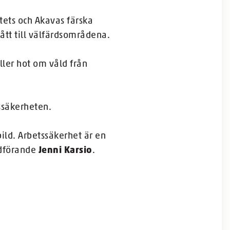
tets och Akavas färska
tt till välfärdsområdena.
ller hot om våld från
ssäkerheten.
bild. Arbetssäkerhet är en
rdförande
Jenni Karsio
.