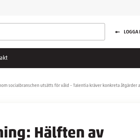
LOGGA 
akt
m socialbranschen utsätts för våld – Talentia kräver konkreta åtgärder
ing: Hälften av