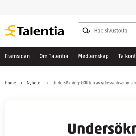
Hae sivustolta
Framsidan
Om Talentia
Medlemskap
Ta kont
Home
Nyheter
Undersökning: Hälften av yrkesverksamma ino
Undersökn