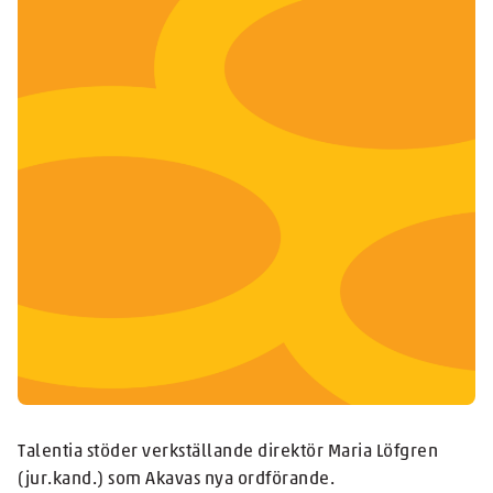
Talentia stöder verkställande direktör Maria Löfgren
(jur.kand.) som Akavas nya ordförande.