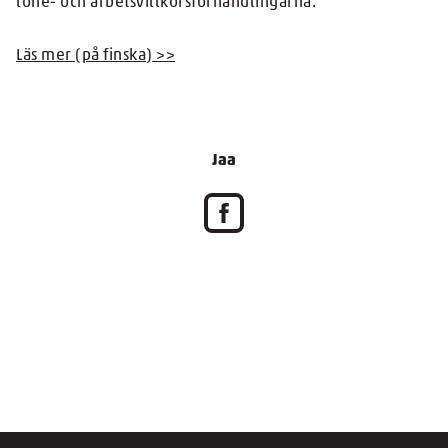
löne- och arbetsvillkorsförhandlingarna.
Läs mer (på finska) >>
Jaa