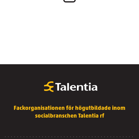
Fackorganisationen för högutbildade inom
socialbranschen Talentia rf