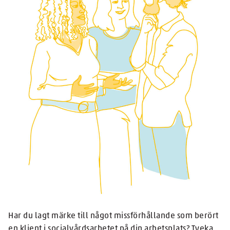
Har du lagt märke till något missförhållande som berört
en klient i socialvårdsarbetet på din arbetsplats? Tveka