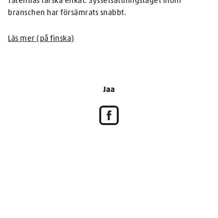
Talentias färska enkät. Sysselsättningsläget inom
branschen har försämrats snabbt.
Läs mer (på finska)
Jaa