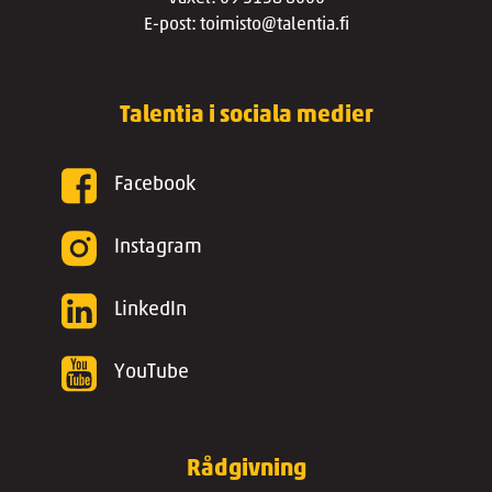
E-post: toimisto@talentia.fi
Talentia i sociala medier
Facebook
Instagram
LinkedIn
YouTube
Rådgivning