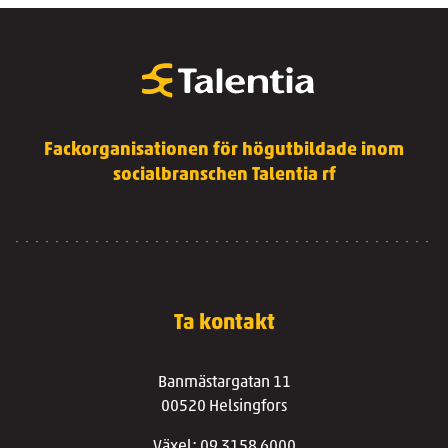
Fackorganisationen för högutbildade inom
socialbranschen Talentia rf
Ta kontakt
Banmästargatan 11
00520 Helsingfors
Växel: 09 3158 6000