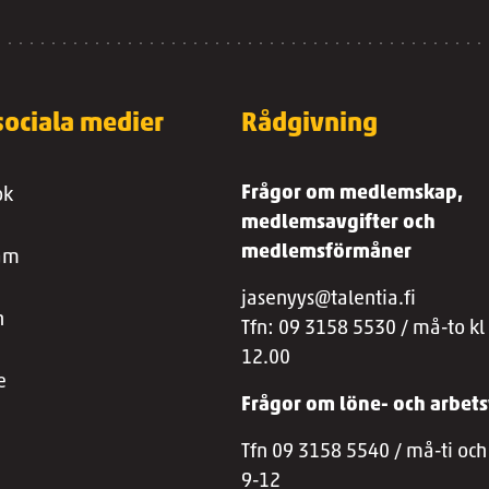
 sociala medier
Rådgivning
Frågor om medlemskap,
ok
medlemsavgifter och
medlemsförmåner
ram
jasenyys@talentia.fi
n
Tfn: 09 3158 5530 / må-to kl
12.00
e
Frågor om löne- och arbets
Tfn 09 3158 5540 / må-ti och 
9-12