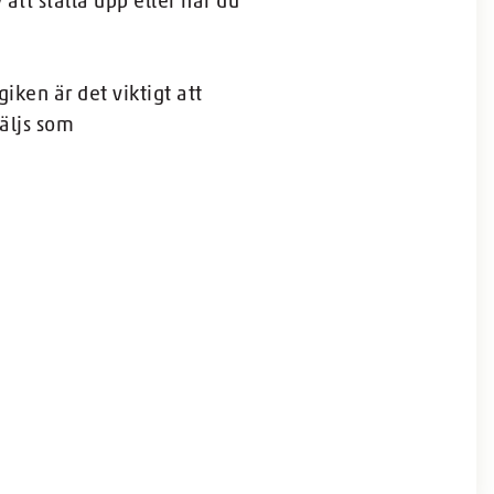
att ställa upp eller har du
ken är det viktigt att
äljs som