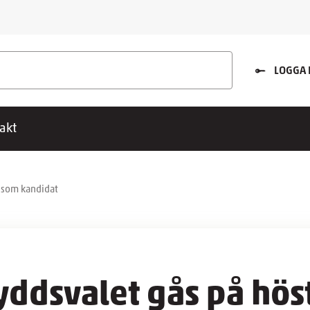
LOGGA 
akt
p som kandidat
ddsvalet gås på höst