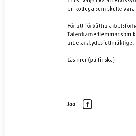
I höst väljs nya arbetarsky
en kollega som skulle vara
För att förbättra arbetsfö
Talentiamedlemmar som känn
arbetarskyddsfullmäktige.
Läs mer (på finska)
Jaa