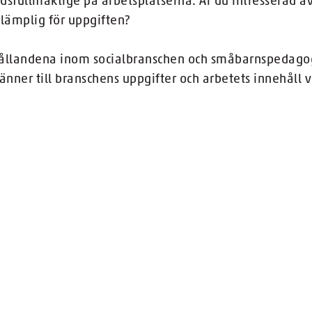
ddsfullmäktige på arbetsplatserna. Är du intresserad av 
 lämplig för uppgiften?
rhållandena inom socialbranschen och småbarnspedagogi
er till branschens uppgifter och arbetets innehåll v