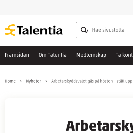
Hae sivustolta
Framsidan
Om Talentia
Medlemskap
Ta kont
Home
Nyheter
Arbetarskyddsvalet gås på hösten – ställ up
Arbetarsky