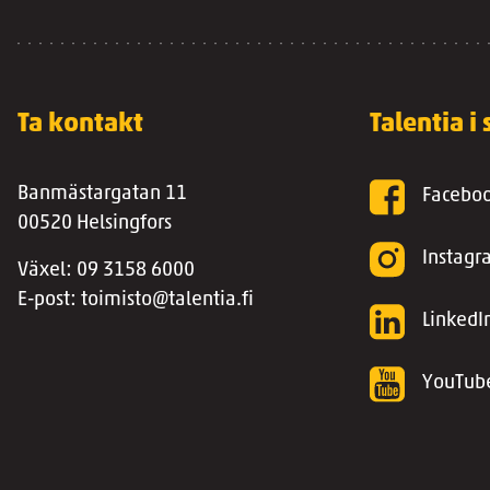
Ta kontakt
Talentia i
Banmästargatan 11
Facebo
00520 Helsingfors
Instag
Växel: 09 3158 6000
E-post: toimisto@talentia.fi
LinkedI
YouTub