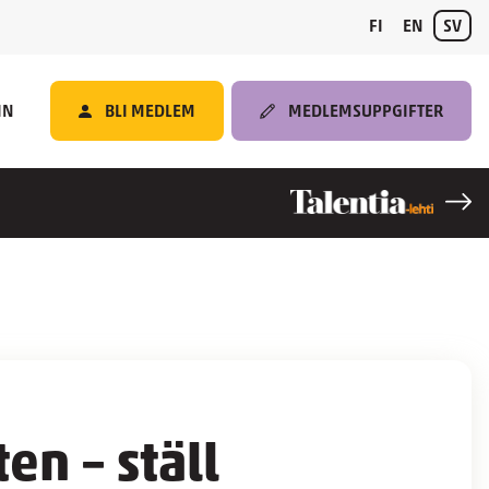
FI
EN
SV
IN
BLI MEDLEM
MEDLEMSUPPGIFTER
en – ställ