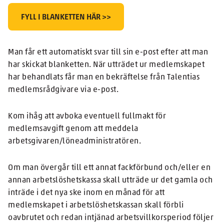
FYLL I BLANKETTEN HÄR >>
Man får ett automatiskt svar till sin e-post efter att man
har skickat blanketten. När utträdet ur medlemskapet
har behandlats får man en bekräftelse från Talentias
medlemsrådgivare via e-post.
Kom ihåg att avboka eventuell fullmakt för
medlemsavgift genom att meddela
arbetsgivaren/löneadministratören.
Om man övergår till ett annat fackförbund och/eller en
annan arbetslöshetskassa skall utträde ur det gamla och
inträde i det nya ske inom en månad för att
medlemskapet i arbetslöshetskassan skall förbli
oavbrutet och redan intjänad arbetsvillkorsperiod följer