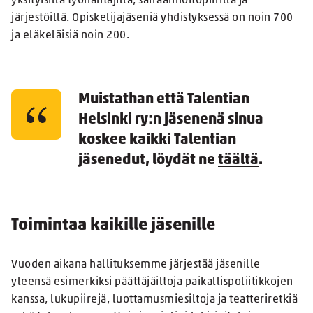
yksityisillä työnantajilla, sairaanhoitopiirillä ja
järjestöillä. Opiskelijajäseniä yhdistyksessä on noin 700
ja eläkeläisiä noin 200.
Muistathan että Talentian
Helsinki ry:n jäsenenä sinua
koskee kaikki Talentian
jäsenedut, löydät ne
täältä
.
Toimintaa kaikille jäsenille
Vuoden aikana hallituksemme järjestää jäsenille
yleensä esimerkiksi päättäjäiltoja paikallispoliitikkojen
kanssa, lukupiirejä, luottamusmiesiltoja ja teatteriretkiä