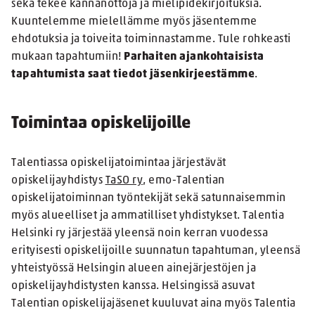
sekä tekee kannanottoja ja mielipidekirjoituksia.
Kuuntelemme mielellämme myös jäsentemme
ehdotuksia ja toiveita toiminnastamme. Tule rohkeasti
mukaan tapahtumiin!
Parhaiten ajankohtaisista
tapahtumista saat tiedot jäsenkirjeestämme
.
Toimintaa opiskelijoille
Talentiassa opiskelijatoimintaa järjestävät
opiskelijayhdistys
TaSO ry
, emo-Talentian
opiskelijatoiminnan työntekijät sekä satunnaisemmin
myös alueelliset ja ammatilliset yhdistykset. Talentia
Helsinki ry järjestää yleensä noin kerran vuodessa
erityisesti opiskelijoille suunnatun tapahtuman, yleensä
yhteistyössä Helsingin alueen ainejärjestöjen ja
opiskelijayhdistysten kanssa. Helsingissä asuvat
Talentian opiskelijajäsenet kuuluvat aina myös Talentia