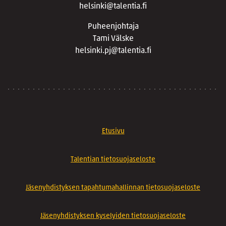
helsinki@talentia.fi
Puheenjohtaja
Tami Välske
helsinki.pj@talentia.fi
Etusivu
Talentian tietosuojaseloste
Jäsenyhdistyksen tapahtumahallinnan tietosuojaseloste
Jäsenyhdistyksen kyselyiden tietosuojaseloste