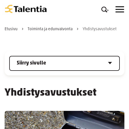
Etusivu
Toiminta ja edunvalvonta
Yhdistysavustukset
Siirry sivulle
Yhdistysavustukset