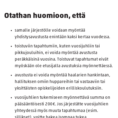
Otathan huomioon, että
samalle järjestölle voidaan myöntää
yhdistysavustusta enintään kaksi kertaa vuodessa.
toistuviin tapahtumiin, kuten vuosijuhliin tai
pikkujouluihin, ei voida myöntää avustusta
peräkkäisinä vuosina. Toistuvat tapahtumat eivät
myöskään ole etusijalla avustuksia myönnettäessä.
avustusta ei voida myöntää haalarien hankintaan,
hallituksen omiin huppareihin tai vastaaviin tai
yksittäisten opiskelijoiden erilliskoulutuksiin.
vuosijuhlien tukemiseen myönnettävä summa on
pääsääntöisesti 200€. Jos järjestätte vuosijuhlien
yhteydessä myös muuta tapahtumaa (esim.
sillikset), voitte hakea isompaa tukea