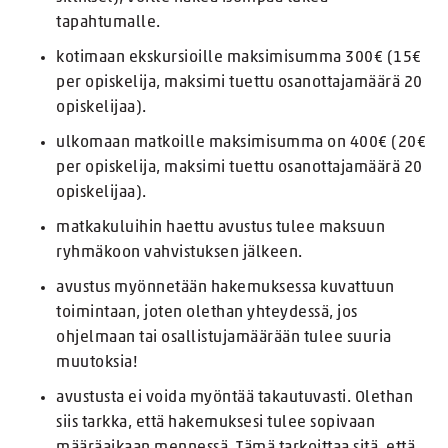
tapahtumalle.
kotimaan ekskursioille maksimisumma 300€ (15€
per opiskelija, maksimi tuettu osanottajamäärä 20
opiskelijaa).
ulkomaan matkoille maksimisumma on 400€ (20€
per opiskelija, maksimi tuettu osanottajamäärä 20
opiskelijaa).
matkakuluihin haettu avustus tulee maksuun
ryhmäkoon vahvistuksen jälkeen.
avustus myönnetään hakemuksessa kuvattuun
toimintaan, joten olethan yhteydessä, jos
ohjelmaan tai osallistujamäärään tulee suuria
muutoksia!
avustusta ei voida myöntää takautuvasti. Olethan
siis tarkka, että hakemuksesi tulee sopivaan
määräaikaan mennessä. Tämä tarkoittaa sitä, että