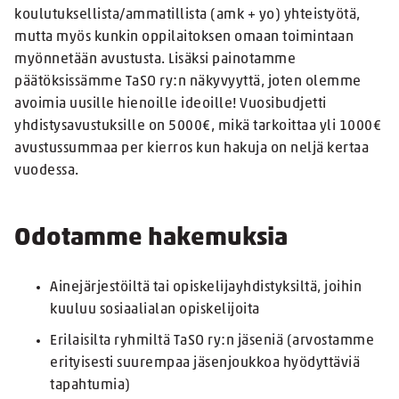
koulutuksellista/ammatillista (amk + yo) yhteistyötä,
mutta myös kunkin oppilaitoksen omaan toimintaan
myönnetään avustusta. Lisäksi painotamme
päätöksissämme TaSO ry:n näkyvyyttä, joten olemme
avoimia uusille hienoille ideoille! Vuosibudjetti
yhdistysavustuksille on 5000€, mikä tarkoittaa yli 1000€
avustussummaa per kierros kun hakuja on neljä kertaa
vuodessa.
Odotamme hakemuksia
Ainejärjestöiltä tai opiskelijayhdistyksiltä, joihin
kuuluu sosiaalialan opiskelijoita
Erilaisilta ryhmiltä TaSO ry:n jäseniä (arvostamme
erityisesti suurempaa jäsenjoukkoa hyödyttäviä
tapahtumia)