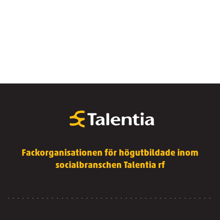
Fackorganisationen för högutbildade inom
socialbranschen Talentia rf