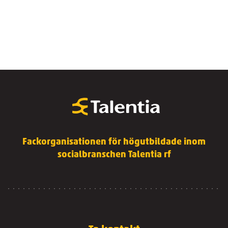
Fackorganisationen för högutbildade inom
socialbranschen Talentia rf