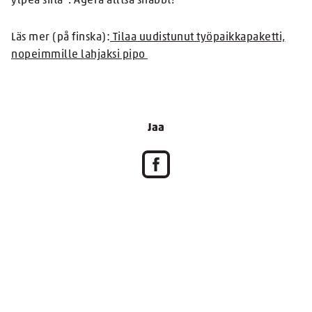
ylpeä siitä”. Agera alltså snabbt!
Läs mer (på finska):
Tilaa uudistunut työpaikkapaketti,
nopeimmille lahjaksi pipo
Jaa