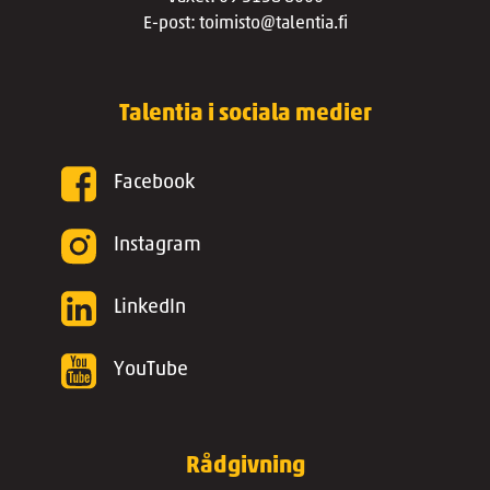
E-post: toimisto@talentia.fi
Talentia i sociala medier
Facebook
Instagram
LinkedIn
YouTube
Rådgivning