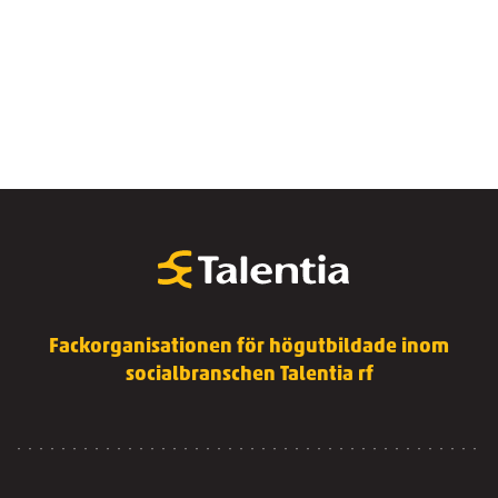
Fackorganisationen för högutbildade inom
socialbranschen Talentia rf