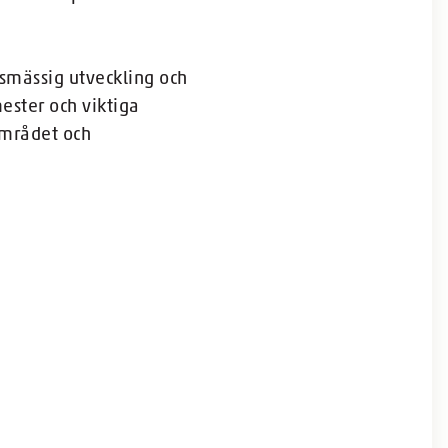
esmässig utveckling och
ster och viktiga
området och