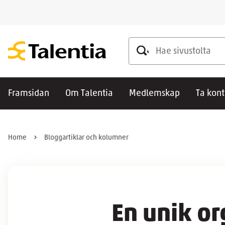
Hae sivustolta
Framsidan
Om Talentia
Medlemskap
Ta kont
Home
Bloggartiklar och kolumner
En unik or