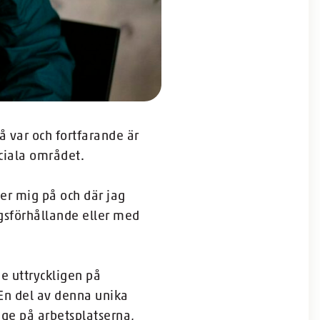
å var och fortfarande är
ciala området.
er mig på och där jag
gsförhållande eller med
e uttryckligen på
 En del av denna unika
ge på arbetsplatserna,