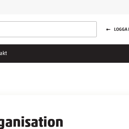
LOGGA 
akt
ganisation