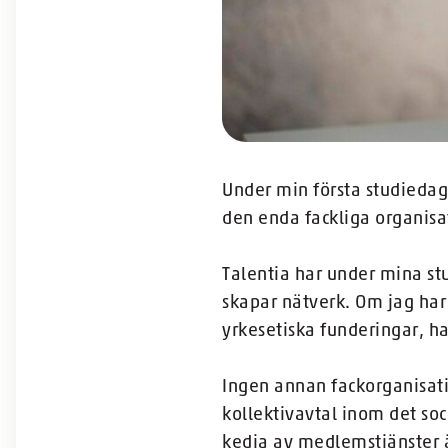
Under min första studiedag 
den enda fackliga organisa
Talentia har under mina st
skapar nätverk. Om jag har
yrkesetiska funderingar, har
Ingen annan fackorganisatio
kollektivavtal inom det soc
kedja av medlemstjänster ä