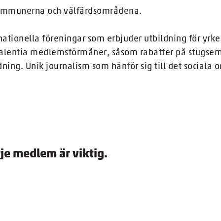
r kommunerna och välfärdsområdena.
nationella föreningar som erbjuder utbildning för yrk
Talentia medlemsförmåner, såsom rabatter på stugseme
ning. Unik journalism som hänför sig till det sociala 
je medlem är viktig.