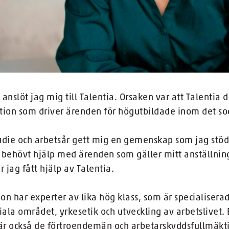
anslöt jag mig till Talentia. Orsaken var att Talentia d
tion som driver ärenden för högutbildade inom det so
udie­ och arbetsår gett mig en gemenskap som jag stöd
 behövt hjälp med ärenden som gäller mitt anställnin
 jag fått hjälp av Talentia.
n har experter av lika hög klass, som är specialiserad
iala området, yrkesetik och utveckling av arbetslivet.
r också de förtroendemän och arbetarskydds­fullmäkti