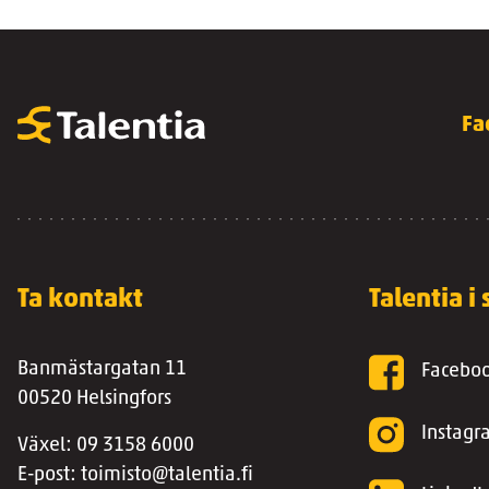
Fa
Ta kontakt
Talentia i
Banmästargatan 11
Facebo
00520 Helsingfors
Instag
Växel: 09 3158 6000
E-post: toimisto@talentia.fi