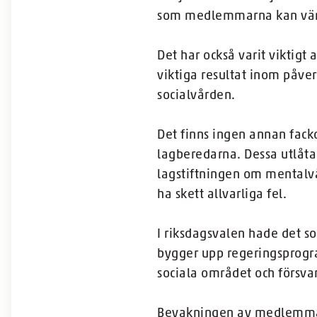
som medlemmarna kan vända
Det har också varit viktigt
viktiga resultat inom påve
socialvården.
Det finns ingen annan facko
lagberedarna. Dessa utlåta
lagstiftningen om mentalvå
ha skett allvarliga fel.
I riksdagsvalen hade det s
bygger upp regerings­progr
sociala området och försva
Bevakningen av medlemmarna