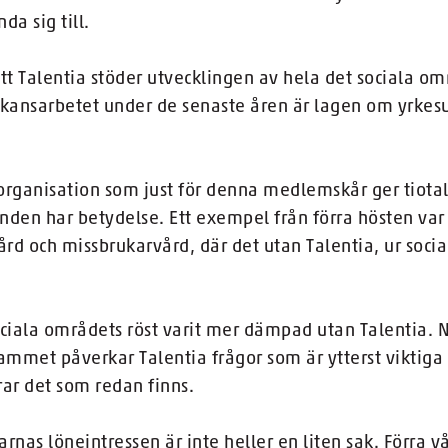
 sig till.
 att Talentia stöder utvecklingen av hela det sociala 
rkansarbetet under de senaste åren är lagen om yrkes
rganisation som just för denna medlemskår ger tiotals
nden har betydelse. Ett exempel från förra hösten var
rd och missbrukarvård, där det utan Talentia, ur socia
ociala områdets röst varit mer dämpad utan Talentia. 
ammet påverkar Talentia frågor som är ytterst viktiga
rar det som redan finns.
s löneintressen är inte heller en liten sak. Förra vå