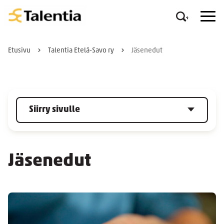
Etusivu
Talentia Etelä-Savo ry
Jäsenedut
Siirry sivulle
Jäsenedut