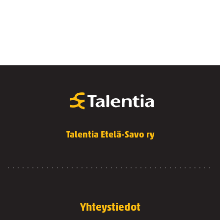
Talentia Etelä-Savo ry
Yhteystiedot