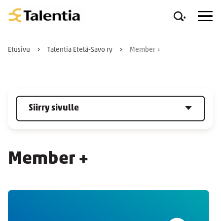
Etusivu
Talentia Etelä-Savo ry
Member +
Siirry sivulle
Member +