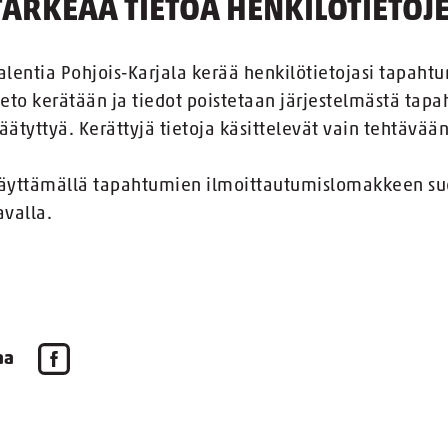
TÄRKEÄÄ TIETOA HENKILÖTIETOJE
alentia Pohjois-Karjala kerää henkilötietojasi tapaht
ieto kerätään ja tiedot poistetaan järjestelmästä tapa
äätyttyä. Kerättyjä tietoja käsittelevät vain tehtävää
äyttämällä tapahtumien ilmoittautumislomakkeen suost
avalla.
aa