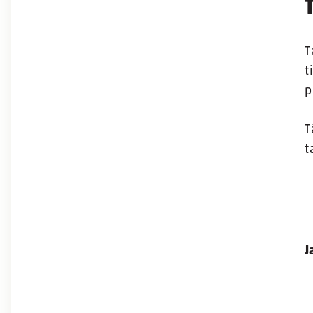
T
t
p
T
t
J