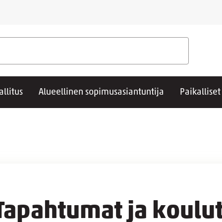
allitus
Alueellinen sopimusasiantuntija
Paikallise
Tapahtumat ja koulu