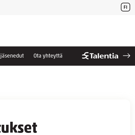
FI
t jäsenedut
Ota yhteyttä
tukset