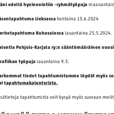
äni edellä hyvinvointiin -ryhmätyöpaja
maanantain
äsentapahtuma Lieksassa
torstaina 13.6.2024
erhetapahtuma Kuhasalossa
lauantaina 25.5.2024.
alentia Pohjois-Karjala ry:n sääntömääräinen vuos
rafiikan työpaja
lauantaina 9.3.
arkemmat tiedot tapahtumistamme löydät myös s
ai
tapahtumakalenterista.
isätietoja tapahtumista voit kysyä myös suoraan meilt