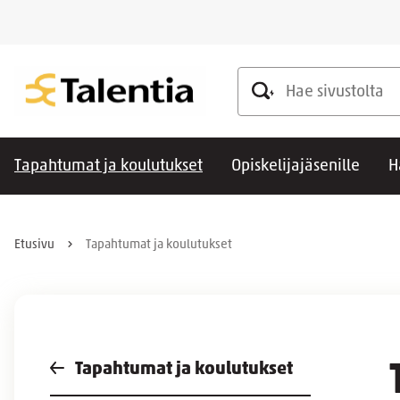
Hae sivustolta
Tapahtumat ja koulutukset
Opiskelijajäsenille
H
Etusivu
Tapahtumat ja koulutukset
Tapahtumat ja koulutukset