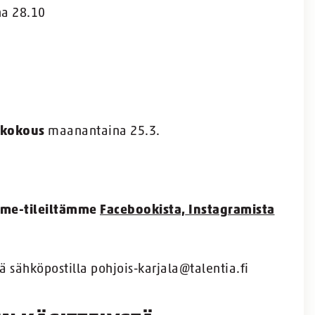
a 28.10
ikokous
maanantaina 25.3.
ome-tileiltämme
Facebookista,
Instagramista
ä sähköpostilla pohjois-karjala@talentia.fi