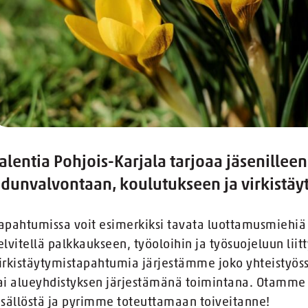
alentia Pohjois-Karjala tarjoaa jäsenilleen
dunvalvontaan, koulutukseen ja virkistäy
apahtumissa voit esimerkiksi tavata luottamusmiehiä 
elvitellä palkkaukseen, työoloihin ja työsuojeluun liitt
irkistäytymistapahtumia järjestämme joko yhteistyöss
ai alueyhdistyksen järjestämänä toimintana. Otamme v
isällöstä ja pyrimme toteuttamaan toiveitanne!