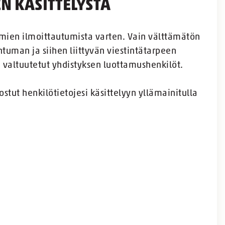
N KÄSITTELYSTÄ
umien ilmoittautumista varten. Vain välttämätön
htuman ja siihen liittyvän viestintätarpeen
n valtuutetut yhdistyksen luottamushenkilöt.
ut henkilötietojesi käsittelyyn yllämainitulla