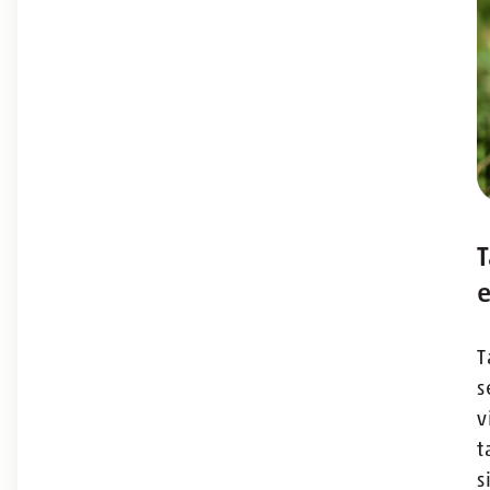
T
e
T
s
v
t
s