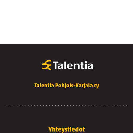
Talentia Pohjois-Karjala ry
Yhteystiedot