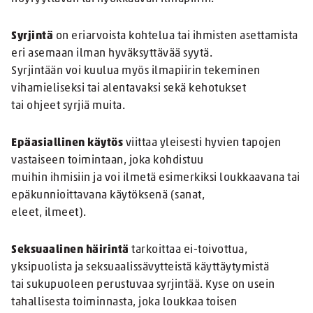
Syrjintä
on eriarvoista kohtelua tai ihmisten asettamista
eri asemaan ilman hyväksyttävää syytä.
Syrjintään voi kuulua myös ilmapiirin tekeminen
vihamieliseksi tai alentavaksi sekä kehotukset
tai ohjeet syrjiä muita.
Epäasiallinen käytös
viittaa yleisesti hyvien tapojen
vastaiseen toimintaan, joka kohdistuu
muihin ihmisiin ja voi ilmetä esimerkiksi loukkaavana tai
epäkunnioittavana käytöksenä (sanat,
eleet, ilmeet).
Seksuaalinen häirintä
tarkoittaa ei-toivottua,
yksipuolista ja seksuaalissävytteistä käyttäytymistä
tai sukupuoleen perustuvaa syrjintää. Kyse on usein
tahallisesta toiminnasta, joka loukkaa toisen