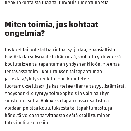
henkilökohtaista tilaa tai turvallisuudentunnetta.
Miten toimia, jos kohtaat
ongelmia?
Jos koet tai todistat häirintää, syrjintää, epäasiallista
käytöstä tai seksuaalista häirintää, voit olla yhteydessä
koulutuksen tai tapahtuman yhdyshenkilöön. Yleensä
tehtävässä toimii koulutuksen tai tapahtuman
järjestäjä/yhdyshenkilö. Hän kuuntelee
luottamuksellisesti ja käsittelee tilanteita syyllistämättä.
Yhdyshenkilö ryhtyy toimenpiteisiin vain häirityn
suostumuksella. Vakavissa tapauksissa osallistuja
voidaan poistaa koulutuksesta tai tapahtumasta, ja
häneltä voidaan tarvittaessa evätä osallistuminen
tuleviin tilaisuuksiin