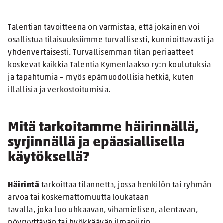
Talentian tavoitteena on varmistaa, että jokainen voi
osallistua tilaisuuksiimme turvallisesti, kunnioittavasti ja
yhdenvertaisesti. Turvallisemman tilan periaatteet
koskevat kaikkia Talentia Kymenlaakso ry:n koulutuksia
ja tapahtumia – myös epämuodollisia hetkiä, kuten
illallisia ja verkostoitumisia.
Mitä tarkoitamme häirinnällä,
syrjinnällä ja epäasiallisella
käytöksellä?
Häirintä
tarkoittaa tilannetta, jossa henkilön tai ryhmän
arvoa tai koskemattomuutta loukataan
tavalla, joka luo uhkaavan, vihamielisen, alentavan,
nöyryyttävän tai hyökkäävän ilmapiirin.