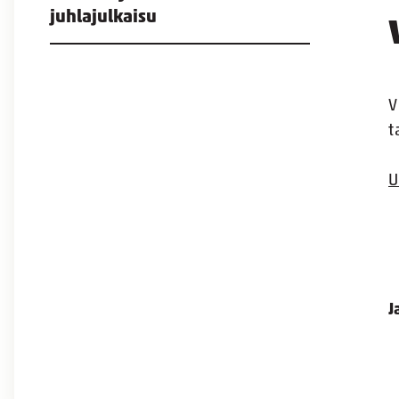
juhlajulkaisu
V
t
U
J