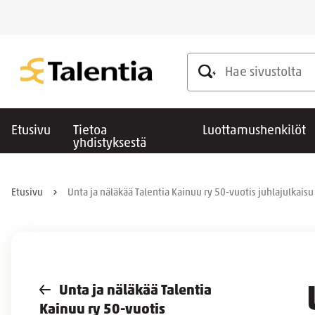
Hae sivustolta
Etusivu
Tietoa
Luottamushenkilöt
yhdistyksestä
Etusivu
Unta ja näläkää Talentia Kainuu ry 50-vuotis juhlajulkaisu
Unta ja näläkää Talentia
Kainuu ry 50-vuotis