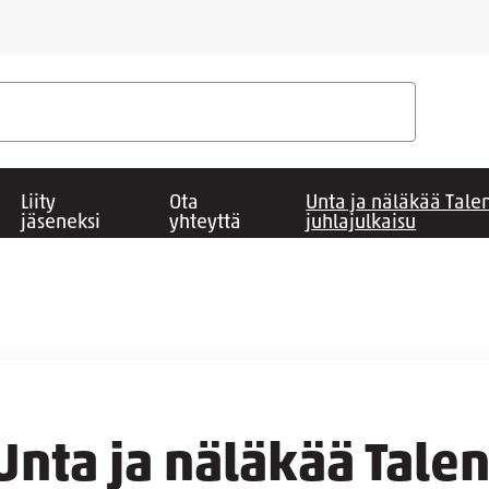
Liity
Ota
Unta ja näläkää Talen
jäseneksi
yhteyttä
juhlajulkaisu
Unta ja näläkää Talen