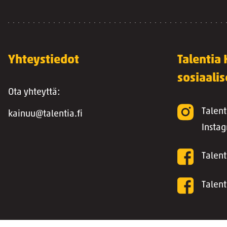
Yhteystiedot
Talentia
sosiaali
Ota yhteyttä:
Talent
kainuu@talentia.fi
Insta
Talent
Talent