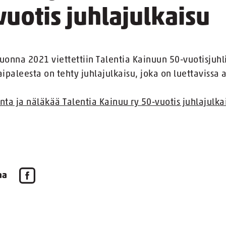
vuotis juhlajulkaisu
uonna 2021 viettettiin Talentia Kainuun 50-vuotisjuhl
aipaleesta on tehty juhlajulkaisu, joka on luettavissa a
nta ja näläkää Talentia Kainuu ry 50-vuotis juhlajulka
aa