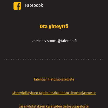
Facebook
Ota yhteyttä
varsinais-suomi@talentia.fi
Talentian tietosuojaseloste
Jäsenyhdistyksen tapahtumahallinnan tietosuojaseloste
Jäsenyhdistyksen kyselyiden tietosuojaseloste