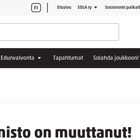
Etusivu
SOLA ry
Sosionomi paikal
FI
Edunvalvonta
Tapahtumat
Solahda joukkoon!
misto on muuttanut!