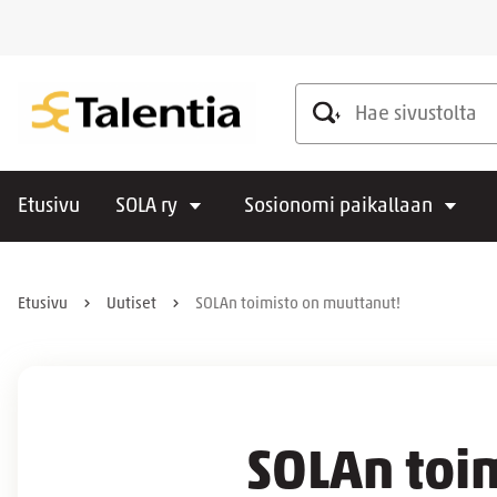
Hae sivustolta
Etusivu
SOLA ry
Sosionomi paikallaan
Etusivu
Uutiset
SOLAn toimisto on muuttanut!
SOLAn toi