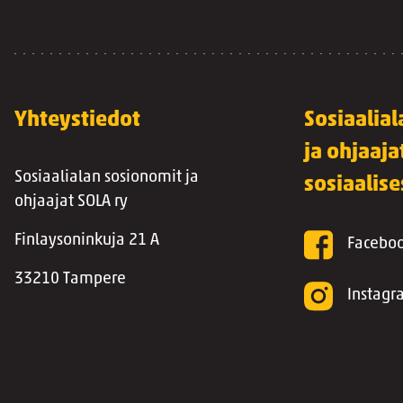
Yhteystiedot
Sosiaalia
ja ohjaaja
Sosiaalialan sosionomit ja
sosiaalis
ohjaajat SOLA ry
Finlaysoninkuja 21 A
Facebo
33210 Tampere
Instag