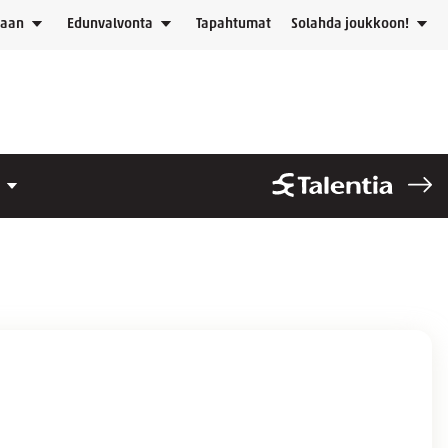
laan
Edunvalvonta
Tapahtumat
Solahda joukkoon!