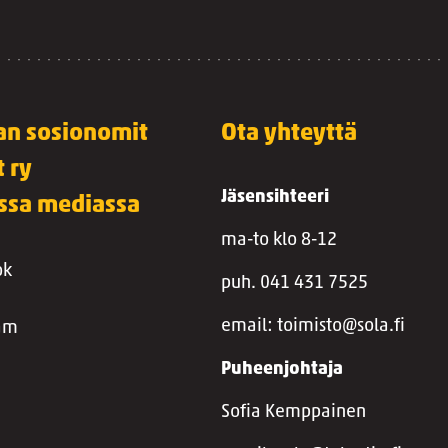
lan sosionomit
Ota yhteyttä
t ry
Jäsensihteeri
essa mediassa
ma-to klo 8-12
ok
puh. 041 431 7525
email: toimisto@sola.fi
ram
Puheenjohtaja
Sofia Kemppainen