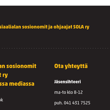
siaalialan sosionomit ja ohjaajat SOLA ry
lan sosionomit
Ota yhteyttä
t ry
Jäsensihteeri
essa mediassa
ma-to klo 8-12
ok
puh. 041 431 7525