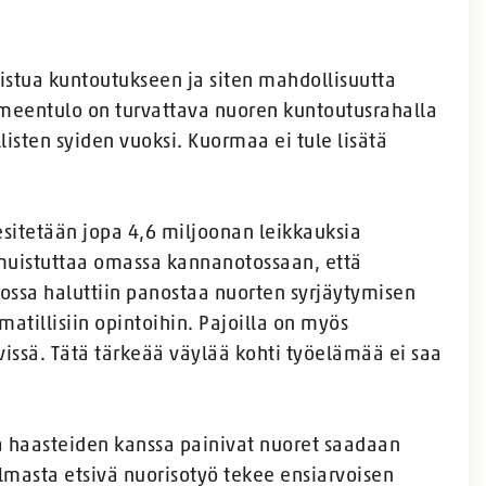
stua kuntoutukseen ja siten mahdollisuutta
imeentulo on turvattava nuoren kuntoutusrahalla
llisten syiden vuoksi. Kuormaa ei tule lisätä
sitetään jopa 4,6 miljoonan leikkauksia
y muistuttaa omassa kannanotossaan, että
 jossa haluttiin panostaa nuorten syrjäytymisen
tillisiin opintoihin. Pajoilla on myös
issä. Tätä tärkeää väylää kohti työelämää ei saa
ta haasteiden kanssa painivat nuoret saadaan
lmasta etsivä nuorisotyö tekee ensiarvoisen