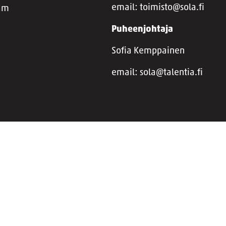
email: toimisto@sola.fi
ram
Puheenjohtaja
Sofia Kemppainen
email: sola@talentia.fi
 tietosuojaseloste
Jäsenyhdistyksen kyselyiden tietosuojaseloste