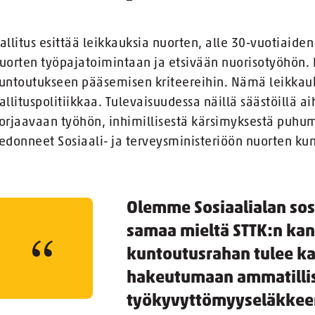
allitus esittää leikkauksia nuorten, alle 30-vuotiai
uorten työpajatoimintaan ja etsivään nuorisotyöhön. L
untoutukseen pääsemisen kriteereihin. Nämä leikkauks
allituspolitiikkaa. Tulevaisuudessa näillä säästöillä 
orjaavaan työhön, inhimillisestä kärsimyksestä puhu
edonneet Sosiaali- ja terveysministeriöön nuorten ku
Olemme Sosiaalialan sosi
samaa mieltä STTK:n kans
kuntoutusrahan tulee k
hakeutumaan ammatilli
työkyvyttömyyseläkkeen