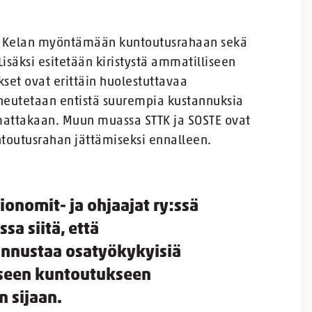
den Kelan myöntämään kuntoutusrahaan sekä
isäksi esitetään kiristystä ammatilliseen
et ovat erittäin huolestuttavaa
aiheutetaan entistä suurempia kustannuksia
mattakaan. Muun muassa STTK ja SOSTE ovat
ntoutusrahan jättämiseksi ennalleen.
onomit- ja ohjaajat ry:ssä
sa siitä, että
annustaa osatyökykyisiä
seen kuntoutukseen
 sijaan.