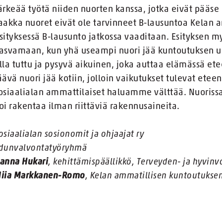
ärkeää työtä niiden nuorten kanssa, jotka eivät pääs
aakka nuoret eivät ole tarvinneet B-lausuntoa Kelan 
sityksessä B-lausunto jatkossa vaaditaan. Esityksen 
asvamaan, kun yhä useampi nuori jää kuntoutuksen ul
lla tuttu ja pysyvä aikuinen, joka auttaa elämässä ete
äävä nuori jää kotiin, jolloin vaikutukset tulevat et
osiaalialan ammattilaiset haluamme välttää. Nuorissa
oi rakentaa ilman riittäviä rakennusaineita.
osiaalialan sosionomit ja ohjaajat ry
dunvalvontatyöryhmä
anna Hukari
, kehittämispäällikkö, Terveyden- ja hyvinv
iia Markkanen-Romo
, Kelan ammatillisen kuntoutuksen