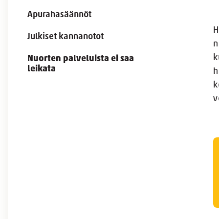
Apurahasäännöt
H
Julkiset kannanotot
n
k
Nuorten palveluista ei saa
leikata
h
k
v