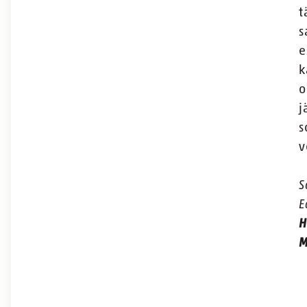
t
s
e
k
o
j
s
v
S
E
H
M