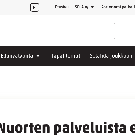
Etusivu
SOLA ry
Sosionomi paikal
FI
Edunvalvonta
Tapahtumat
Solahda joukkoon!
Nuorten palveluista e