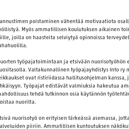
annustimen poistaminen vähentää motivaatiota osalli
yöllistyä. Myös ammatillisen koulutuksen aikainen to
iille, joilla on haasteita selviytyä opinnoissa terveyde
ahahuolilla.
uorten työpajatoimintaan ja etsivään nuorisotyöhön e
uositasolla. Valtakunnallinen työpajayhdistys Into r
eikkaukset ovat ristiriidassa hallitusohjelman kanssa,
hkäisyyn. Työpajat edistävät valmiuksia hakeutua amma
ahdollisuus tehdä tutkinnon osia käytännön työtehtäv
oistaa nuorilta.
tsivä nuorisotyö on erityisen tärkeässä asemassa, jot
alveluiden piiriin. Ammatillisen kuntoutuksen näköku