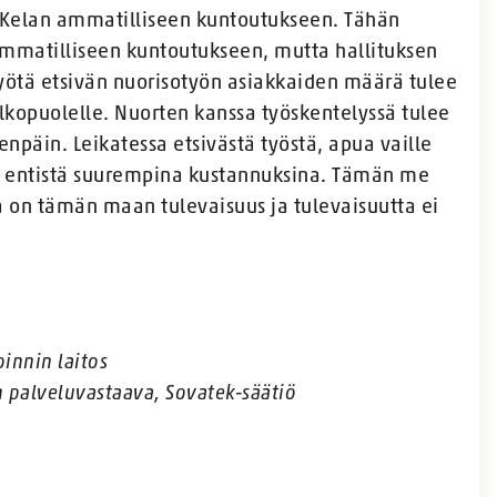
e Kelan ammatilliseen kuntoutukseen. Tähän
ammatilliseen kuntoutukseen, mutta hallituksen
myötä etsivän nuorisotyön asiakkaiden määrä tulee
kopuolelle. Nuorten kanssa työskentelyssä tulee
enpäin. Leikatessa etsivästä työstä, apua vaille
een entistä suurempina kustannuksina. Tämän me
 on tämän maan tulevaisuus ja tulevaisuutta ei
oinnin laitos
 palveluvastaava, Sovatek-säätiö