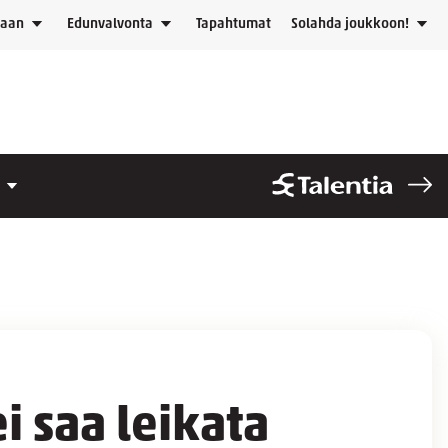
laan
Edunvalvonta
Tapahtumat
Solahda joukkoon!
i saa leikata