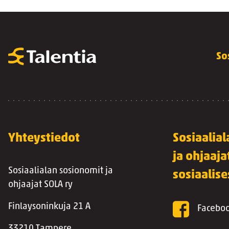
So
Yhteystiedot
Sosiaalia
ja ohjaaja
Sosiaalialan sosionomit ja
sosiaalis
ohjaajat SOLA ry
Finlaysoninkuja 21 A
Facebo
33210 Tampere