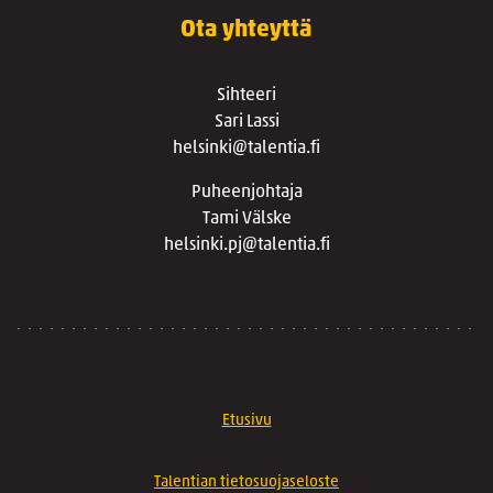
Ota yhteyttä
Sihteeri
Sari Lassi
helsinki@talentia.fi
Puheenjohtaja
Tami Välske
helsinki.pj@talentia.fi
Etusivu
Talentian tietosuojaseloste