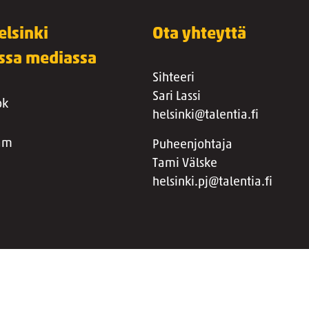
elsinki
Ota yhteyttä
essa mediassa
Sihteeri
Sari Lassi
ok
helsinki@talentia.fi
ram
Puheenjohtaja
Tami Välske
helsinki.pj@talentia.fi
umahallinnan tietosuojaseloste
Jäsenyhdistyksen kyselyiden tietosu