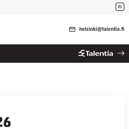
FI
helsinki@talentia.fi
26