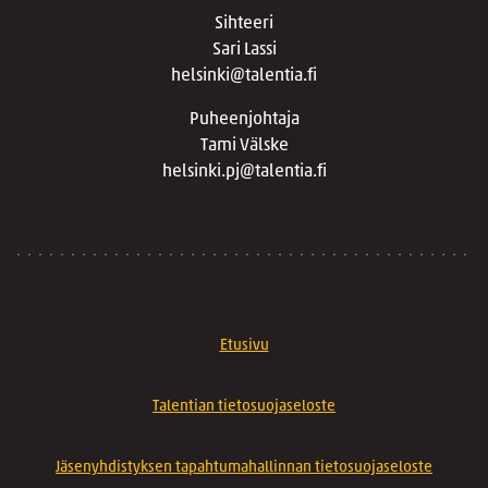
Sihteeri
Sari Lassi
helsinki@talentia.fi
Puheenjohtaja
Tami Välske
helsinki.pj@talentia.fi
Etusivu
Talentian tietosuojaseloste
Jäsenyhdistyksen tapahtumahallinnan tietosuojaseloste