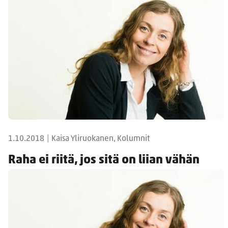
1.10.2018
|
Kaisa Yliruokanen, Kolumnit
Raha ei riitä, jos sitä on liian vähän