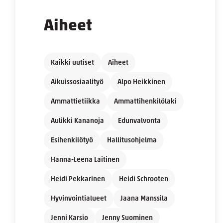
Aiheet
Kaikki uutiset
Aiheet
Aikuissosiaalityö
Alpo Heikkinen
Ammattietiikka
Ammattihenkilölaki
Aulikki Kananoja
Edunvalvonta
Esihenkilötyö
Hallitusohjelma
Hanna-Leena Laitinen
Heidi Pekkarinen
Heidi Schrooten
Hyvinvointialueet
Jaana Manssila
Jenni Karsio
Jenny Suominen