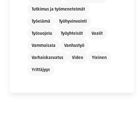
Tutkimus ja työmenetelmät
Työelämä
Työhyvinvointi
Työsuojelu
Työyhteisöt
Vaalit
Vammaisala
Vanhustyö
Varhaiskasvatus
Video
Yleinen
Yrittäjyys