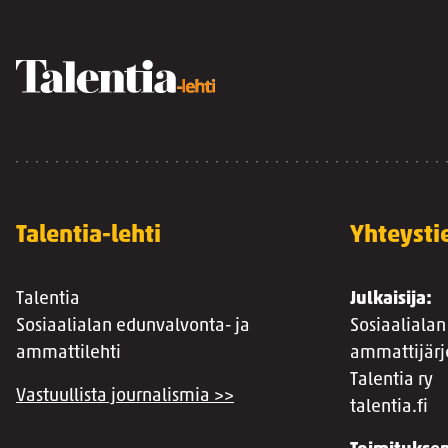
Talentia-lehti
Yhteysti
Talentia
Julkaisija:
Sosiaalialan edunvalvonta- ja
Sosiaalialan
ammattilehti
ammattijärj
Talentia ry
Vastuullista journalismia >>
talentia.fi