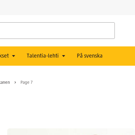
kset
Talentia-lehti
På svenska
okanen
Page 7