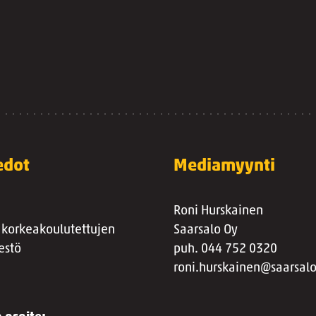
edot
Mediamyynti
Roni Hurskainen
 korkeakoulutettujen
Saarsalo Oy
estö
puh. 044 752 0320
roni.hurskainen@saarsalo