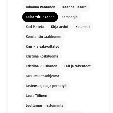
Johanna Rantanen
Kaarina Hazard
Kaisa Yliruokanen
Kampanja
Kari Matela
Kirja arviot
Kolumnit
Konstantin Laakkonen
Kriisi- ja vakivaltatyö
Kristiina Koskiluoma
Kristiina Ruuskanen
Lait ja rakenteet
LAPE-muutosohjelma
Lastensuojelu ja perhetyö
Laura Tiitinen
Luottamusmiestoiminta