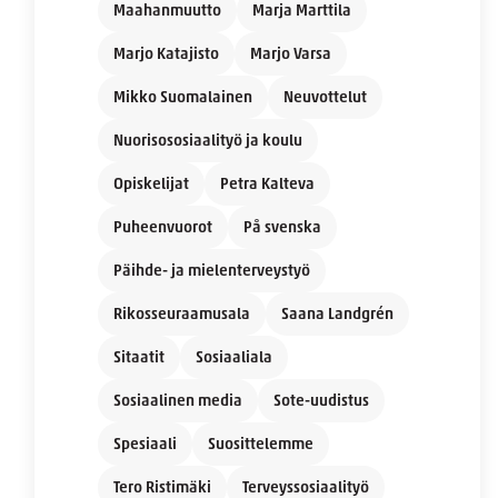
Maahanmuutto
Marja Marttila
Marjo Katajisto
Marjo Varsa
Mikko Suomalainen
Neuvottelut
Nuorisososiaalityö ja koulu
Opiskelijat
Petra Kalteva
Puheenvuorot
På svenska
Päihde- ja mielenterveystyö
Rikosseuraamusala
Saana Landgrén
Sitaatit
Sosiaaliala
Sosiaalinen media
Sote-uudistus
Spesiaali
Suosittelemme
Tero Ristimäki
Terveyssosiaalityö